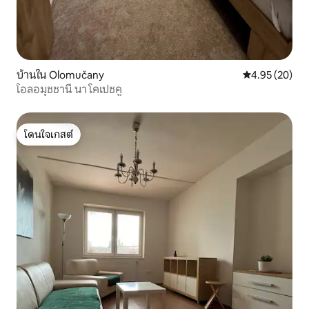
บ้านใน Olomučany
คะแนนเฉลี่ย 4.
4.95 (20)
โอลอมุชชานี นา โคเปชคู
โดนใจเกสต์
โดนใจเกสต์