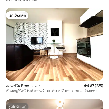
โดนใจเกสต์
โดนใจเกสต์
ลอฟท์ใน Brno-sever
คะแนนเฉลี่ย 4.8
4.87 (235)
ห้องสตูดิโอใต้หลังคาพร้อมเครื่องปรับอากาศและอ่างอาบน้ำ
3
ซูเปอร์โฮสต์