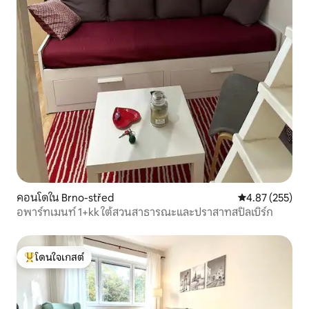
คอนโดใน Brno-střed
คะแนนเฉลี่ย 4.8
4.87 (255)
อพาร์ทเมนท์ 1+kk ใต้สวนสาธารณะและปราสาทสปิลเบิร์ก
โดนใจเกสต์
โดนใจเกสต์ที่สุด