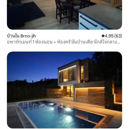
บ้านใน Brno-jih
คะแนนเฉลี่ย 4.
4.95 (63)
อพาร์ทเมนท์ 1 ห้องนอน + ห้องครัวในบ้านเดี่ยวใกล้ใจกลาง
เมือง