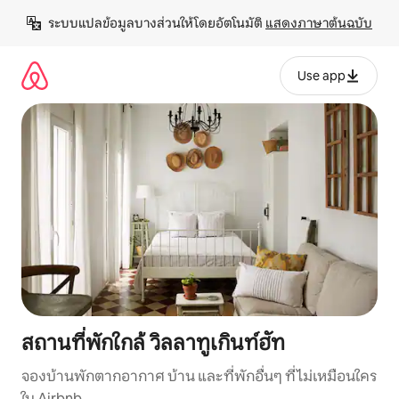
ข้าม
ระบบแปลข้อมูลบางส่วนให้โดยอัตโนมัติ 
แสดงภาษาต้นฉบับ
ไป
ยัง
เนื้อหา
Use app
สถานที่พักใกล้ วิลลาทูเกินท์ฮัท
จองบ้านพักตากอากาศ บ้าน และที่พักอื่นๆ ที่ไม่เหมือนใคร
ใน Airbnb