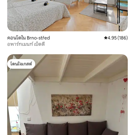
คอนโดใน Brno-střed
คะแนนเฉลี่ย 4.9
4.95 (186)
อพาร์ทเมนท์ เบ็ตตี้
โดนใจเกสต์
โดนใจเกสต์