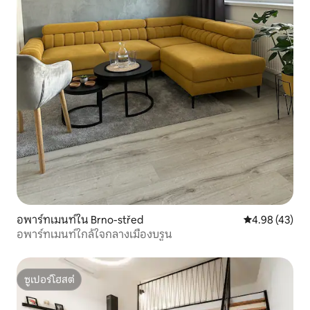
อพาร์ทเมนท์ใน Brno-střed
คะแนนเฉลี่ย 4.
4.98 (43)
อพาร์ทเมนท์ใกล้ใจกลางเมืองบรูน
ซูเปอร์โฮสต์
ซูเปอร์โฮสต์