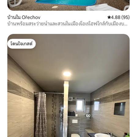
บ้านใน Ořechov
คะแนนเฉลี่ย 4.
4.88 (95)
บ้านพร้อมสระว่ายน้ำและสวนในเมืองโอเรโฮฟใกล้กับเมืองบร
โน
โดนใจเกสต์
โดนใจเกสต์