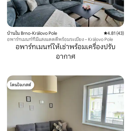
บ้านใน Brno-Královo Pole
คะแนนเฉลี่ย 4.
4.81 (43)
อพาร์ทเมนท์ที่มีแสงแดดดีพร้อมระเบียง – Královo Pole
อพาร์ทเมนท์ให้เช่าพร้อมเครื่องปรับ
อากาศ
โดนใจเกสต์
โดนใจเกสต์