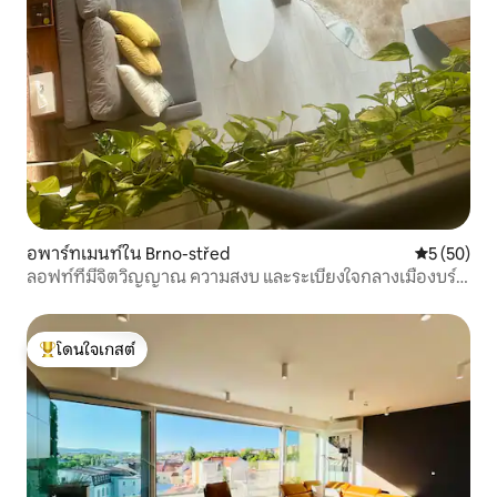
อพาร์ทเมนท์ใน Brno-střed
คะแนนเฉลี่ย
5 (50)
ลอฟท์ที่มีจิตวิญญาณ ความสงบ และระเบียงใจกลางเมืองบร์
โน
โดนใจเกสต์
โดนใจเกสต์ที่สุด