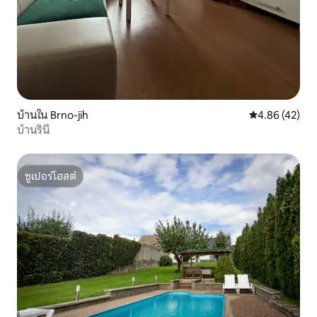
บ้านใน Brno-jih
คะแนนเฉลี่ย 4.
4.86 (42)
บ้านรินี
ซูเปอร์โฮสต์
ซูเปอร์โฮสต์