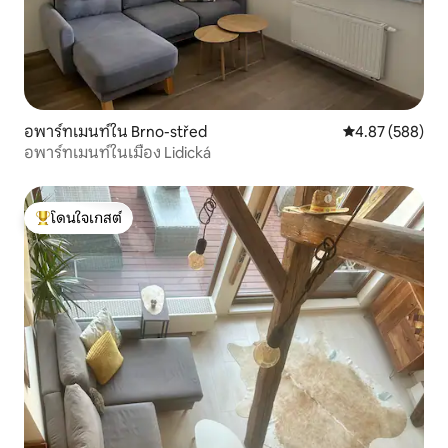
อพาร์ทเมนท์ใน Brno-střed
คะแนนเฉลี่ย 4.87
4.87 (588)
อพาร์ทเมนท์ในเมือง Lidická
โดนใจเกสต์
โดนใจเกสต์ที่สุด