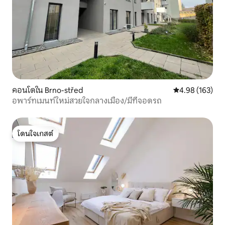
คอนโดใน Brno-střed
คะแนนเฉลี่ย 4.9
4.98 (163)
อพาร์ทเมนท์ใหม่สวยใจกลางเมือง/มีที่จอดรถ
โดนใจเกสต์
โดนใจเกสต์