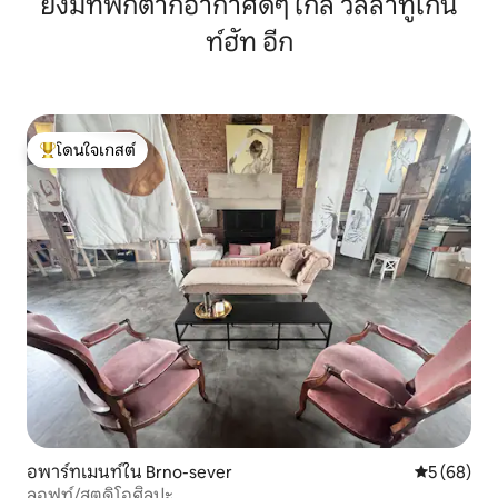
ยังมีที่พักตากอากาศดีๆ ใกล้ วิลลาทูเกิน
ท์ฮัท อีก
โดนใจเกสต์
โดนใจเกสต์ที่สุด
อพาร์ทเมนท์ใน Brno-sever
คะแนนเฉลี่ย
5 (68)
ลอฟท์/สตูดิโอศิลปะ