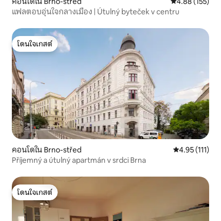
คอนโดใน Brno-střed
คะแนนเฉลี่ย 4.8
4.88 (155)
แฟลตอบอุ่นใจกลางเมือง | Útulný byteček v centru
โดนใจเกสต์
โดนใจเกสต์
คอนโดใน Brno-střed
คะแนนเฉลี่ย 4.9
4.95 (111)
Příjemný a útulný apartmán v srdci Brna
โดนใจเกสต์
โดนใจเกสต์