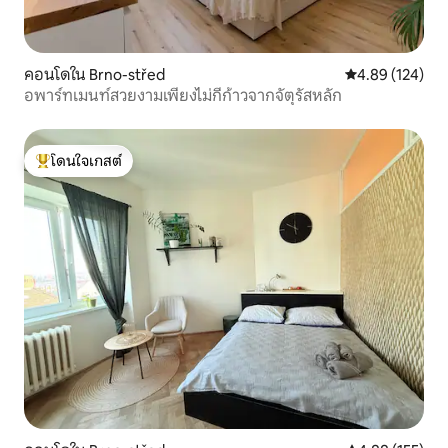
คอนโดใน Brno-střed
คะแนนเฉลี่ย 4.8
4.89 (124)
อพาร์ทเมนท์สวยงามเพียงไม่กี่ก้าวจากจัตุรัสหลัก
โดนใจเกสต์
โดนใจเกสต์ที่สุด