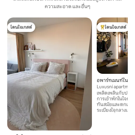
ความสะอาด และอื่นๆ
โดนใจเกสต์
โดนใจเกสต์
โดนใจเกสต์
โดนใจเกสต์ที่สุด
อพาร์ทเมนท์ใน Br
Luxusní apartmán 
เพลิดเพลินกับประส
การเข้าพักในใจกลาง
ทันสมัยและตกแต่ง
ระเบียงใจกลางเมือง
ทิวทัศน์ที่สวยงา
สปิลเบิร์ก แสงไฟโ
สวยงามและโรแมนติก อพาร์ทเมนท์
สำหรับการเข้าพักขอ