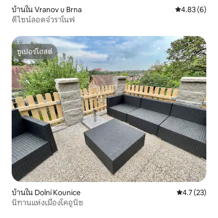
บ้านใน Vranov u Brna
คะแนนเฉลี่ย 4
4.83 (6)
ดีไซน์ลอดจ์วราโนฟ
ซูเปอร์โฮสต์
ซูเปอร์โฮสต์
บ้านใน Dolní Kounice
คะแนนเฉลี่ย 4
4.7 (23)
นิทานแห่งเมืองโคอูนิซ