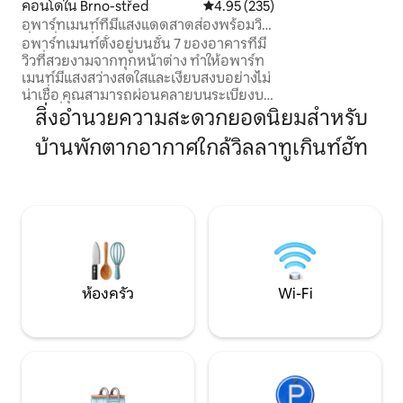
คอนโดใน Brno-střed
คะแนนเฉลี่ย 4.95 จาก 5, 235 รีวิว
4.95 (235)
อุปกรณ์ครบครันพร้
อพาร์ทเมนท์ที่มีแสงแดดสาดส่องพร้อมวิว
แก้วเซรามิกและเตา
ที่น่าตื่นตาตื่นใจ
อพาร์ทเมนท์ตั้งอยู่บนชั้น 7 ของอาคารที่มี
ชงกาแฟสำหรับกาแฟ
วิวที่สวยงามจากทุกหน้าต่าง ทำให้อพาร์ท
สะดวกสบายของคุณ
เมนท์มีแสงสว่างสดใสและเงียบสงบอย่างไม่
พาร์ทเมนท์ด้วย Wi-F
น่าเชื่อ คุณสามารถผ่อนคลายบนระเบียงบน
สมัย และระบบทำคว
โซฟาที่สะดวกสบายหรือในห้องนอนบน
สิ่งอำนวยความสะดวกยอดนิยมสำหรับ
เตียงใหม่ เครื่องปรับอากาศจะทำให้คุณ
บ้านพักตากอากาศใกล้วิลลาทูเกินท์ฮัท
สบายขึ้นในวันฤดูร้อนที่อากาศร้อน ห้อง
ครัวที่มีอุปกรณ์ครบครันและเครื่องชงกาแฟ
Nespresso เป็นเรื่องปกติ เพียงเดิน 10 นาที
คุณก็จะถึงใจกลางเมืองบรูนอ ผู้ที่ชื่นชอบ
อาหาร อนุสรณ์สถาน สวนสาธารณะ กีฬา
และคาเฟ่ที่มีสไตล์จะได้รับความสุขจากสิ่ง
เหล่านี้ ซึ่ึงมีอยู่ในบริเวณใกล้เคียงเป็น
จำนวนมาก
ห้องครัว
Wi-Fi