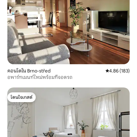
คอนโดใน Brno-střed
คะแนนเฉลี่ย 4.8
4.86 (183)
อพาร์ทเมนท์ใหม่พร้อมที่จอดรถ
โดนใจเกสต์
โดนใจเกสต์