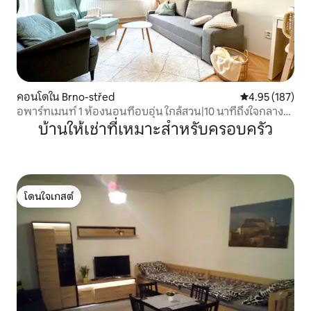
คอนโดใน Brno-střed
คะแนนเฉลี่ย 4.9
4.95 (187)
อพาร์ทเมนท์ 1 ห้องนอนที่อบอุ่น ใกล้สวน|10 นาทีถึงใจกลาง
เมือง
บ้านให้เช่าที่เหมาะสำหรับครอบครัว
โดนใจเกสต์
โดนใจเกสต์