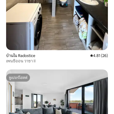
บ้านใน Radostice
คะแนนเฉลี่ย 4.
4.81 (26)
เพนซิออน วาซา II
ซูเปอร์โฮสต์
ซูเปอร์โฮสต์