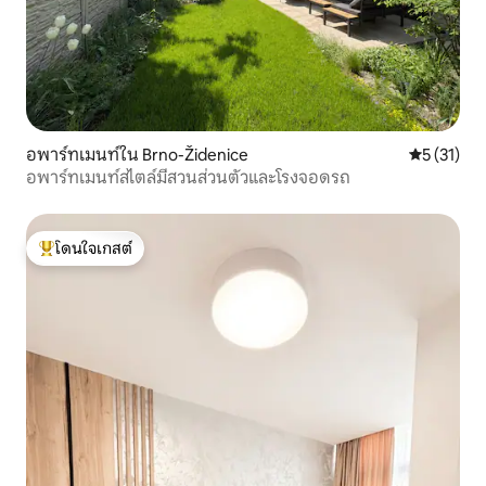
อพาร์ทเมนท์ใน Brno-Židenice
คะแนนเฉลี่ย
5 (31)
อพาร์ทเมนท์สไตล์มีสวนส่วนตัวและโรงจอดรถ
โดนใจเกสต์
โดนใจเกสต์ที่สุด