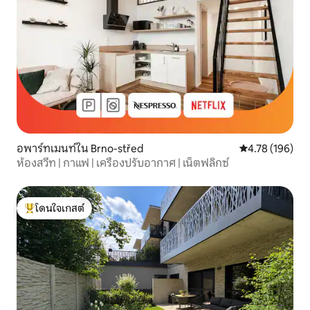
อพาร์ทเมนท์ใน Brno-střed
คะแนนเฉลี่ย 4.7
4.78 (196)
ห้องสวีท | กาแฟ | เครื่องปรับอากาศ | เน็ตฟลิกซ์
โดนใจเกสต์
โดนใจเกสต์ที่สุด