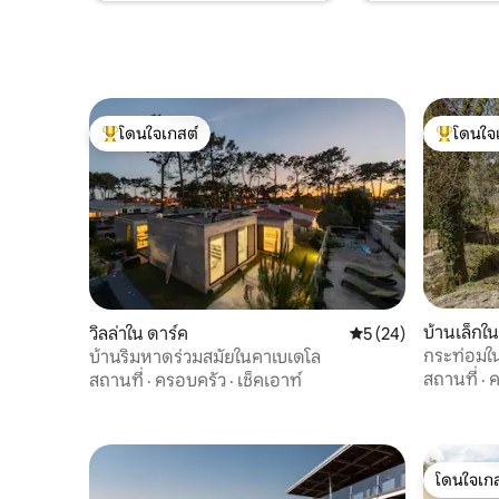
โดนใจเกสต์
โดนใจ
โดนใจเกสต์ที่สุด
โดนใจเกสต
บ้านเล็กใ
วิลล่าใน ดาร์ค
คะแนนเฉลี่ย 5 จาก 5, 
5 (24)
กระท่อมใ
บ้านริมหาดร่วมสมัยในคาเบเดโล
สถานที่
·
ค
สถานที่
·
ครอบครัว
·
เช็คเอาท์
โดนใจเกส
โดนใจเกส