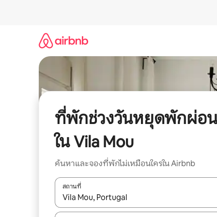
ข้าม
ไป
ยัง
เนื้อหา
ที่พักช่วงวันหยุดพักผ่อ
ใน Vila Mou
ค้นหาและจองที่พักไม่เหมือนใครใน Airbnb
สถานที่
ใช้ลูกศรขึ้นลง หรือใช้การสัมผัสหรือปัด เพื่อสำรวจผ