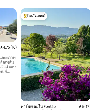
วิลล่าใน 
โดนใจเกสต์
โดนใจ
บ้านหินชิ
โดนใจเกสต์ที่สุด
โดนใจเกส
(com. de 
เรามีเพีย
ในพาราไดซ์
เราอยู่ใน
ความเร่งร
ครอบครัว
สถานที่อื
คะแนนเฉลี่ย 4.75 จาก 5, 16 รีวิว
4.75 (16)
สถานที่น
PINCHO วั
วและสภาพ
คุณจะได้
พลิดเพลิน
สิ่งอำนว
วิลล่าแห่ง
ทราบว่ามี
บที่
มาก
งสภาพ
วและ
ห่งนี้มี
านและผ่อน
ี่ยมที่เข้า
ดใหญ่ที่มี
คุณยัง
ฟาร์มสเตย์ใน Fontão
คะแนนเฉลี่ย 5 จาก 5,
5 (17)
ยู่