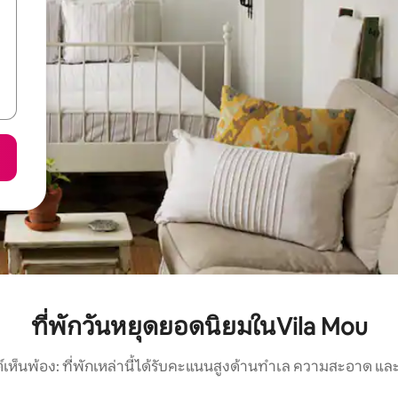
ที่พักวันหยุดยอดนิยมในVila Mou
์เห็นพ้อง: ที่พักเหล่านี้ได้รับคะแนนสูงด้านทำเล ความสะอาด และ