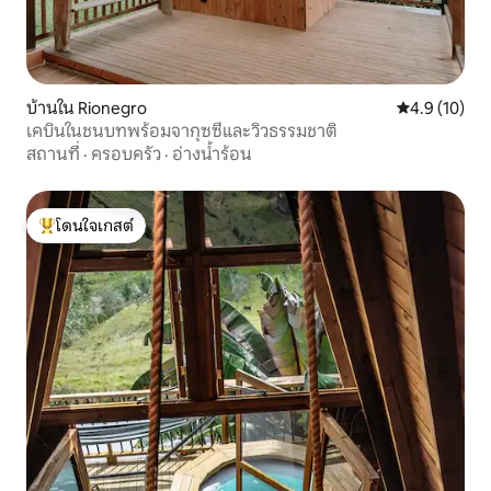
บ้านใน Rionegro
คะแนนเฉลี่ย 4
4.9 (10)
เคบินในชนบทพร้อมจากุซซี่และวิวธรรมชาติ
สถานที่
·
ครอบครัว
·
อ่างน้ำร้อน
โดนใจเกสต์
โดนใจเกสต์ที่สุด