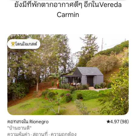
ยังมีที่พักตากอากาศดีๆ อีกในVereda
Carmin
โดนใจเกสต์
โดนใจเกสต์ที่สุด
คอทเทจใน Rionegro
คะแนนเฉลี่ย 4.
4.97 (98)
"บ้านชานติ"
ความคุ้มค่า
·
สถานที่
·
ความถูกต้อง