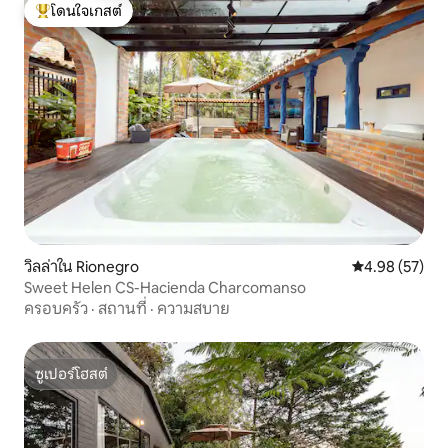
โดนใจเกสต์
โดนใจเกสต์ที่สุด
วิลล่าใน Rionegro
คะแนนเฉลี่ย 4.
4.98 (57)
Sweet Helen CS-Hacienda Charcomanso
ครอบครัว
·
สถานที่
·
ความสบาย
ซูเปอร์โฮสต์
ซูเปอร์โฮสต์