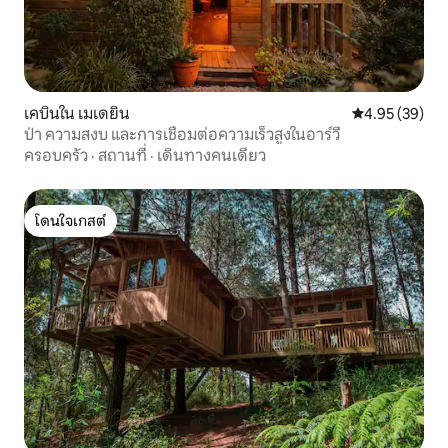
เคบินใน เมเดยิน
คะแนนเฉลี่ย 4.
4.95 (39)
ป่า ความสงบ และการเชื่อมต่อความเร็วสูงในอาร์วี
ครอบครัว
·
สถานที่
·
เดินทางคนเดียว
โดนใจเกสต์
โดนใจเกสต์