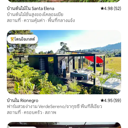
บ้านต้นไม้ใน Santa Elena
คะแนนเฉลี่ย 4.
4.98 (52)
บ้านต้นไม้ชั้นสูงของโคลอมเบีย
สถานที่
·
ความคุ้มค่า
·
พื้นที่กลางแจ้ง
โดนใจเกสต์
โดนใจเกสต์ที่สุด
บ้านใน Rionegro
คะแนนเฉลี่ย 4.
4.95 (59)
ฟาร์มสวยง่างาม VerdeSereno/จากุซซี่ พื้นที่สีเขียว
สถานที่
·
ครอบครัว
·
สภาพ