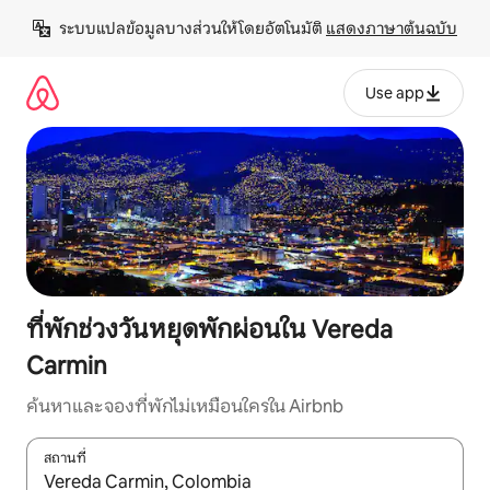
ข้าม
ระบบแปลข้อมูลบางส่วนให้โดยอัตโนมัติ 
แสดงภาษาต้นฉบับ
ไป
ยัง
เนื้อหา
Use app
ที่พักช่วงวันหยุดพักผ่อนใน Vereda
Carmin
ค้นหาและจองที่พักไม่เหมือนใครใน Airbnb
สถานที่
ใช้ลูกศรขึ้นลง หรือใช้การสัมผัสหรือปัด เพื่อสำรวจผลการค้นหา