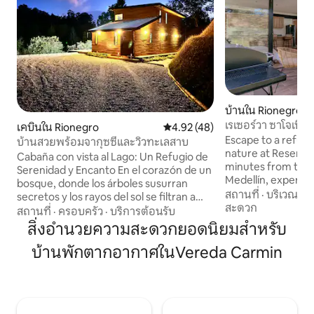
บ้านใน Rionegro
เรเซอร์วา ซาโจเนีย 
เคบินใน Rionegro
คะแนนเฉลี่ย 4.92 จาก 5, 48 รีวิว
4.92 (48)
หย่อนใจสุดหรูสำหร
Escape to a refug
บ้านสวยพร้อมจากุซซี่และวิวทะเลสาบ
nature at Reserva 
Cabaña con vista al Lago: Un Refugio de
minutes from the 
Serenidad y Encanto En el corazón de un
Medellín, experie
bosque, donde los árboles susurran
surrounded by mo
สถานที่
·
บริเวณใกล
secretos y los rayos del sol se filtran a
tranquility. Our sop
สะดวก
través de las hojas, se encuentra nuestra
สถานที่
·
ครอบครัว
·
บริการต้อนรับ
exclusive design, 
cabaña junto al lago. Un rincón de
สิ่งอำนวยความสะดวกยอดนิยมสำหรับ
spectacular views
tranquilidad para aquellos que anhelan
amenities. Enjoy o
บ้านพักตากอากาศในVereda Carmin
escapar del bullicio de la vida cotidiana.
areas, personalize
Despiértate con el canto de los pájaros y
attentive care. Id
obsérvalos revolotear alrededor de la
absolute disconnec
cabaña. Bienvenido a tu refugio
Choose between in
personal, donde la paz y el descanso te
complete villas fo