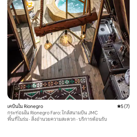
เคบินใน Rionegro
คะแนนเฉลี่
5 (7)
กระท่อมใน Rionegro Faro: ใกล้สนามบิน JMC
พื้นที่ในร่ม
·
สิ่งอำนวยความสะดวก
·
บริการต้อนรับ