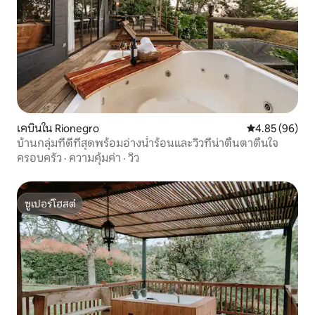
เคบินใน Rionegro
คะแนนเฉลี่ย 4.
4.85 (96)
บ้านกลุ่มที่ดีที่สุดพร้อมอ่างน้ำร้อนและวิวที่น่าตื่นตาตื่นใจ
ครอบครัว
·
ความคุ้มค่า
·
วิว
ซูเปอร์โฮสต์
ซูเปอร์โฮสต์