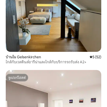
บ้านใน Gelsenkirchen
คะแนนเฉลี่ย
5 (52)
ใกล้กับเวลตินส์อารีน่าและใกล้กับบริการรถรับส่ง A2+
ซูเปอร์โฮสต์
ซูเปอร์โฮสต์