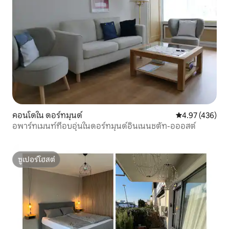
คอนโดใน ดอร์ทมุนด์
คะแนนเฉลี่ย 4.9
4.97 (436)
อพาร์ทเมนท์ที่อบอุ่นในดอร์ทมุนด์อินเนนชตัท-อออสต์
ซูเปอร์โฮสต์
ซูเปอร์โฮสต์