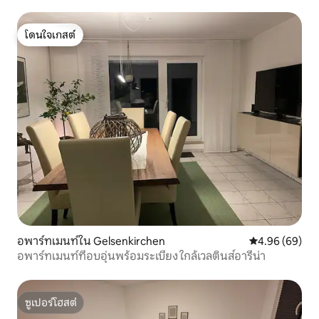
โดนใจเกสต์
โดนใจเกสต์
อพาร์ทเมนท์ใน Gelsenkirchen
คะแนนเฉลี่ย 4.9
4.96 (69)
อพาร์ทเมนท์ที่อบอุ่นพร้อมระเบียง ใกล้เวลตินส์อารีน่า
ซูเปอร์โฮสต์
ซูเปอร์โฮสต์