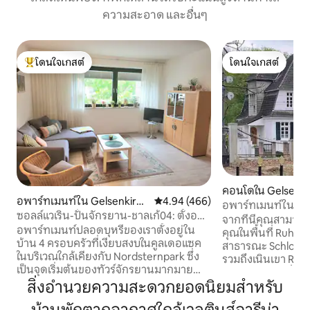
ความสะอาด และอื่นๆ
โดนใจเกสต์
โดนใจเกสต์
โดนใจเกสต์ที่สุด
โดนใจเกสต์
คอนโดใน Gelsenki
อพาร์ทเมนท์ใน Gelsenkirch
คะแนนเฉลี่ย 4.94 จาก 5, 466 รีวิว
4.94 (466)
อพาร์ทเมนท์ในวิลล่
en
ซอลล์แวเริน-ปั่นจักรยาน-ชาลเก้04: ตั้งอยู่
ชเทน บัวร์
จากที่นี่คุณสามาร
ใจกลางเมืองและเงียบสงบ!!
อพาร์ทเมนท์ปลอดบุหรี่ของเราตั้งอยู่ใน
คุณในพื้นที่ Ruhr ด้านหลังบ้านมีสวน
บ้าน 4 ครอบครัวที่เงียบสงบในคูลเดอแซค
สาธารณะ Schloß B
ในบริเวณใกล้เคียงกับ Nordsternpark ซึ่ง
รวมถึงเนินเขา Run
เป็นจุดเริ่มต้นของทัวร์จักรยานมากมาย
ทาง Erzbahn เริ่มต้
(เส้นทางอุตสาหกรรม) ในระยะทาง
สิ่งอำนวยความสะดวกยอดนิยมสำหรับ
ก็อยู่ในระยะเดินถึงได้! Z
ประมาณ 4 กม. คือ colliery Zollverein กับ
Erlebnisspark หรื
Ruhrmuseum สามารถเดินทางไปยัง