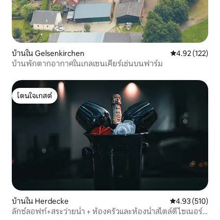
บ้านใน Gelsenkirchen
คะแนนเฉลี่ย 4.9
4.92 (122)
บ้านพักตากอากาศในเกลเซนเคียร์เช่นบนฟาร์ม
โดนใจเกสต์
โดนใจเกสต์
บ้านใน Herdecke
คะแนนเฉลี่ย 4.9
4.93 (510)
ลักซ์ลอฟท์+สระว่ายน้ำ + ห้องครัวและห้องน้ำสไตล์ดีไซเนอร์