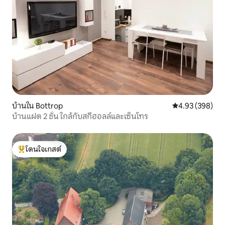
บ้านใน Bottrop
คะแนนเฉลี่ย 4.93
4.93 (398)
บ้านแฝด 2 ชั้น ใกล้กับสกีฮอลล์และเซ็นโทร
โดนใจเกสต์
โดนใจเกสต์ที่สุด