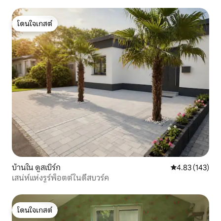
⭐⭐⭐⭐⭐
โดนใจเกสต์
โดนใจเกสต์
บ้านใน ดูสเบิร์ก
คะแนนเฉลี่ย 4.8
4.83 (143)
เสน่ห์แห่งรูร์พ็อตต์ในดึสบวร์ค
โดนใจเกสต์
โดนใจเกสต์