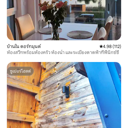
บ้านใน ดอร์ทมุนด์
คะแนนเฉลี่ย 4.9
4.98 (112)
ห้องสวีทพร้อมห้องครัว ห้องน้ำ และระเบียงดาดฟ้าที่ฟีนิกซ์ซี
ซูเปอร์โฮสต์
ซูเปอร์โฮสต์