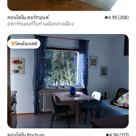
คอนโดใน ดอร์ทมุนด์
คะแนนเฉลี่ย 4.9
4.95 (258)
อพาร์ทเมนท์ในทำเลใจกลางเมือง
โดนใจเกสต์
โดนใจเกสต์ที่สุด
คอนโดใน Bochum
คะแนนเฉลี่ย 4.9
4.96 (113)