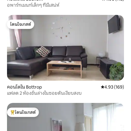
อพาร์ทเมนท์เล็กๆ ที่มีเสน่ห์
โดนใจเกสต์
โดนใจเกสต์
คอนโดใน Bottrop
คะแนนเฉลี่ย 4.9
4.93 (169)
แฟลต 2 ห้องชั้นล่างในซอยตันเงียบสงบ
โดนใจเกสต์
โดนใจเกสต์ที่สุด