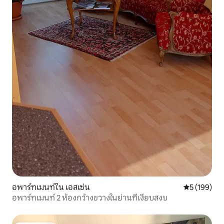
อพาร์ทเมนท์ใน เอสเซ่น
คะแนนเฉลี่ย 
5 (199)
อพาร์ทเมนท์ 2 ห้องกว้างขวางในย่านที่เงียบสงบ