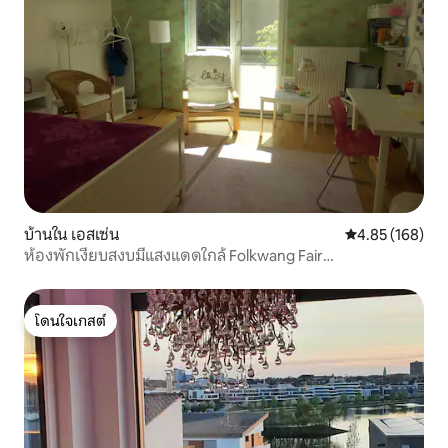
บ้านใน เอสเซ่น
คะแนนเฉลี่ย 4.8
4.85 (168)
ห้องพักเงียบสงบมีแสงแดดใกล้ Folkwang Fair
Essen/Düsseld
โดนใจเกสต์
โดนใจเกสต์