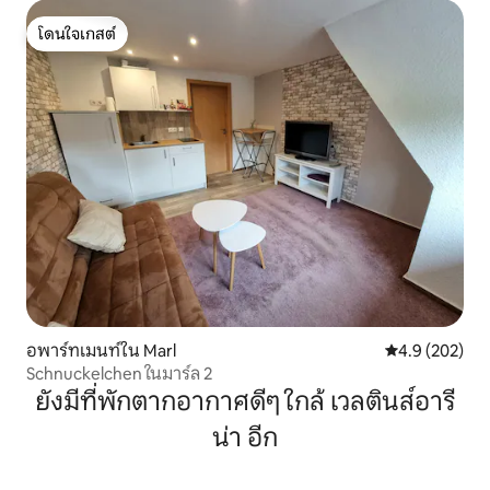
โดนใจเกสต์
โดนใจเกสต์
อพาร์ทเมนท์ใน Marl
คะแนนเฉลี่ย 4.
4.9 (202)
Schnuckelchen ในมาร์ล 2
ยังมีที่พักตากอากาศดีๆ ใกล้ เวลตินส์อารี
น่า อีก