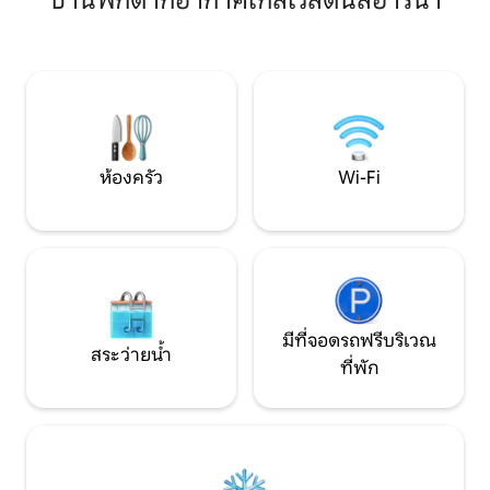
บ้านพักตากอากาศใกล้เวลตินส์อารีน่า
Nordsternpark และ
Gasometer ได้อย่างรวดเร็วใน
สามารถเดินทางโ
Oberhausen, Tetraeder ใน Bottrop,
ได้อย่างง่ายดาย! และเมื่อสิ้นสุดวันที่
Duisburg landscape park, shopping
ยาวนานคุณจะได้พั
center Centr O และอีกมากมาย In
กว้างขวางและเป็น
Gelsenkirchen: Veltins-Arena (Schalke-
หวังว่าจะได้พบกันเร็
Arena), the zoo "Zoom Erlebniswelt ",
Nordsternpark with amphitheater, ME
ห้องครัว
Wi-Fi
มีที่จอดรถฟรีบริเวณ
สระว่ายน้ำ
ที่พัก