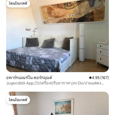
โดนใจเกสต์
โดนใจเกสต์
อพาร์ทเมนท์ใน ดอร์ทมุนด์
คะแนนเฉลี่ย 4.9
4.95 (167)
Jugendstil-App.(1)/เครื่องปรับอากาศ Uni-Do/งานแสดง
สินค้า/เมือง
โดนใจเกสต์
โดนใจเกสต์