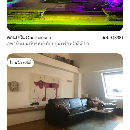
คอนโดใน Oberhausen
คะแนนเฉลี่ย 4.
4.9 (338)
อพาร์ทเมนท์ทั้งหลังที่อบอุ่นพร้อมวิวสีเขียว
โดนใจเกสต์
โดนใจเกสต์