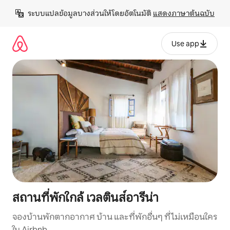
ข้าม
ระบบแปลข้อมูลบางส่วนให้โดยอัตโนมัติ 
แสดงภาษาต้นฉบับ
ไป
ยัง
เนื้อหา
Use app
สถานที่พักใกล้ เวลตินส์อารีน่า
จองบ้านพักตากอากาศ บ้าน และที่พักอื่นๆ ที่ไม่เหมือนใคร
ใน Airbnb