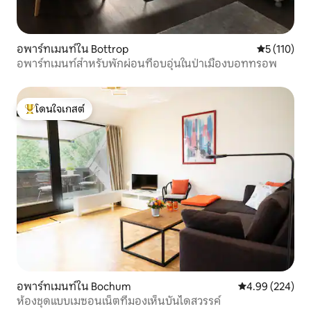
อพาร์ทเมนท์ใน Bottrop
คะแนนเฉลี่ย 
5 (110)
อพาร์ทเมนท์สำหรับพักผ่อนที่อบอุ่นในป่าเมืองบอททรอพ
โดนใจเกสต์
โดนใจเกสต์ที่สุด
อพาร์ทเมนท์ใน Bochum
คะแนนเฉลี่ย 4.99
4.99 (224)
ห้องชุดแบบเมซอนเน็ตที่มองเห็นบันไดสวรรค์