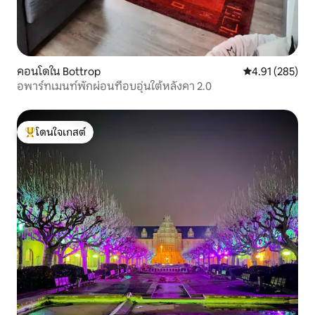
คอนโดใน Bottrop
คะแนนเฉลี่ย 4.9
4.91 (285)
อพาร์ทเมนท์พักผ่อนที่อบอุ่นใต้หลังคา 2.0
โดนใจเกสต์
โดนใจเกสต์ที่สุด