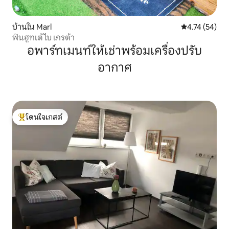
บ้านใน Marl
คะแนนเฉลี่ย 4.
4.74 (54)
ฟินฮูทเต้ ไบ เกรต้า
อพาร์ทเมนท์ให้เช่าพร้อมเครื่องปรับ
อากาศ
โดนใจเกสต์
โดนใจเกสต์ที่สุด