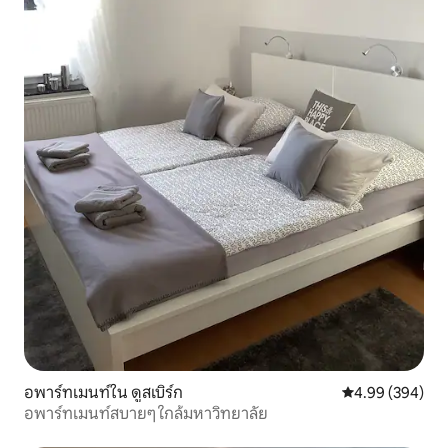
อพาร์ทเมนท์ใน ดูสเบิร์ก
คะแนนเฉลี่ย 4.99
4.99 (394)
อพาร์ทเมนท์สบายๆ ใกล้มหาวิทยาลัย