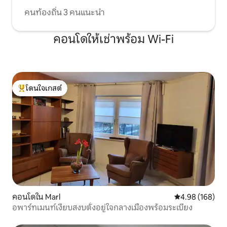
คนท้องถิ่น 3 คนแนะนำ
คอนโดให้เช่าพร้อม Wi-Fi
โดนใจเกสต์
โดนใจเกสต์ที่สุด
คอนโดใน Marl
คะแนนเฉลี่ย 4.9
4.98 (168)
อพาร์ทเมนท์เงียบสงบตั้งอยู่ใจกลางเมืองพร้อมระเบียง