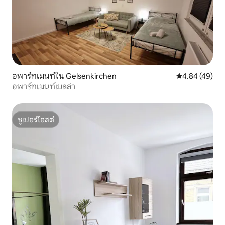
อพาร์ทเมนท์ใน Gelsenkirchen
คะแนนเฉลี่ย 4.
4.84 (49)
อพาร์ทเมนท์เบลล่า
ซูเปอร์โฮสต์
ซูเปอร์โฮสต์