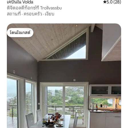
เคบินใน Volda
คะแนนเฉลี่ย 5
5.0 (28)
ดิจิตอลดีท็อกซ์ที่ Trollvassbu
สถานที่
·
ครอบครัว
·
เงียบ
โดนใจเกสต์
โดนใจเกสต์