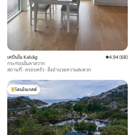
เคบินใน Kalvåg
คะแนนเฉลี่ย 4.9
4.94 (68)
กระท่อมในคาลวาก
สถานที่
·
ครอบครัว
·
สิ่งอำนวยความสะดวก
โดนใจเกสต์
โดนใจเกสต์ที่สุด