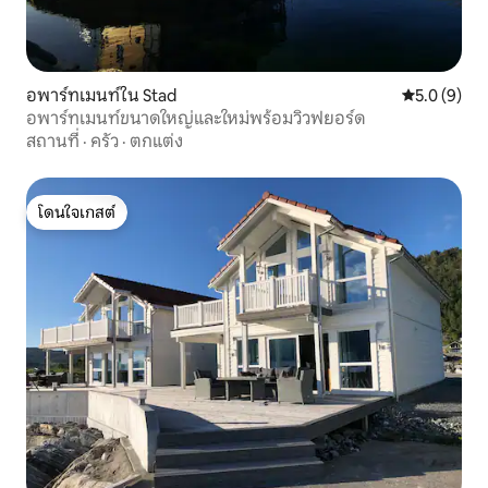
อพาร์ทเมนท์ใน Stad
คะแนนเฉลี่ย 
5.0 (9)
อพาร์ทเมนท์ขนาดใหญ่และใหม่พร้อมวิวฟยอร์ด
สถานที่
·
ครัว
·
ตกแต่ง
โดนใจเกสต์
โดนใจเกสต์