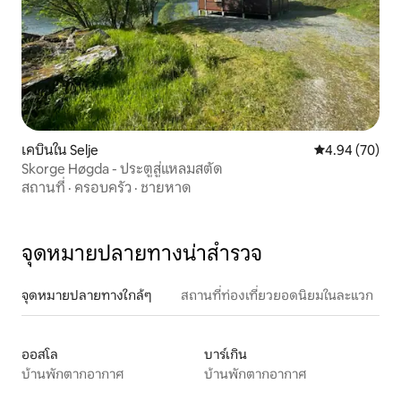
เคบินใน Selje
คะแนนเฉลี่ย 4.
4.94 (70)
Skorge Høgda - ประตูสู่แหลมสตัด
สถานที่
·
ครอบครัว
·
ชายหาด
จุดหมายปลายทางน่าสำรวจ
จุดหมายปลายทางใกล้ๆ
สถานที่ท่องเที่ยวยอดนิยมในละแวก
ออสโล
บาร์เกิน
บ้านพักตากอากาศ
บ้านพักตากอากาศ