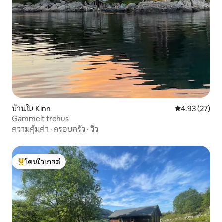
บ้านใน Kinn
คะแนนเฉลี่ย 4.
4.93 (27)
Gammelt trehus
ความคุ้มค่า
·
ครอบครัว
·
วิว
โดนใจเกสต์
โดนใจเกสต์ที่สุด