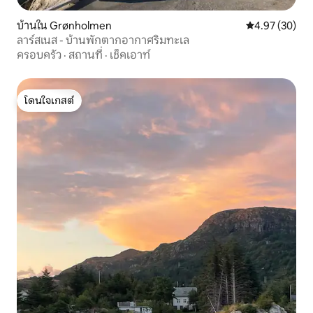
บ้านใน Grønholmen
คะแนนเฉลี่ย 4.
4.97 (30)
ลาร์สเนส - บ้านพักตากอากาศริมทะเล
ครอบครัว
·
สถานที่
·
เช็คเอาท์
โดนใจเกสต์
โดนใจเกสต์