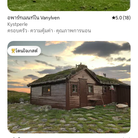
อพาร์ทเมนท์ใน Vanylven
คะแนนเฉลี่ย 5
5.0 (18)
Kystperle
ครอบครัว
·
ความคุ้มค่า
·
คุณภาพการนอน
โดนใจเกสต์
โดนใจเกสต์ที่สุด