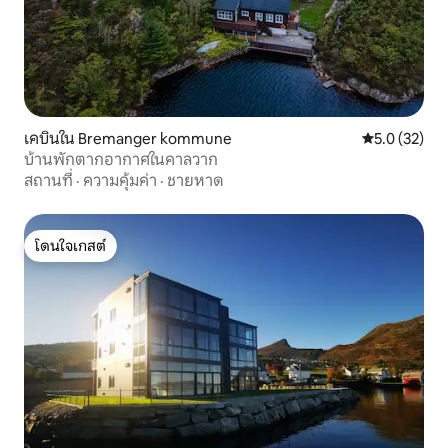
เคบินใน Bremanger kommune
คะแนนเฉลี่ย 5
5.0 (32)
บ้านพักตากอากาศในคาลวาก
สถานที่
·
ความคุ้มค่า
·
ชายหาด
โดนใจเกสต์
โดนใจเกสต์