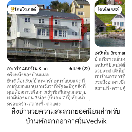
โดนใจเกสต์
โดนใจเกสต์
โดนใจเกสต์ที่สุด
โดนใจเกสต์
เคบินใน Bremang
บ้านริมทะเลในคาล
เคบินที่มีเสน่ห์ตั้งอ
อพาร์ทเมนท์ใน Kinn
คะแนนเฉลี่ย 4.95 จาก 5, 22 รีวิว
4.95 (22)
สวยงาม! เดินไปใจกล
ครึ่งหนึ่งของบ้านแฝด
พบร้านอาหารที่มี
ยินดีต้อนรับสู่บ้านพาร์ทเมนท์แบบแฝดที่
รวมถึงอาหารอื่นๆ 
อบอุ่นของเรา! เราหวังว่าที่พักจะมีทุกสิ่งที่
ของชำ ให้ยืมเรือคายัคฟรี (2 ลำแบบนั่งบน
สถานที่
·
ความคุ้มค่
คุณต้องการเพื่อการเข้าพักที่สะดวกสบาย
เรือพร้อมเสื้อชูชีพ) ชั้น 1: ห้องนั่งเล่นพร้อม
เรามีห้องนอน 3 ห้อง (ที่นอน 7 ที่) ห้องน้ำ
โซฟา ห้องครัวพร้อม
ขนาดเล็กแต่ใช้งานได้ดี 2 ห้อง ห้องนั่งเล่นที่
ครอบครัว
·
สถานที่
·
ตกแต่ง
ประทานอาหารและพื
น่าอยู่ 1 ห้อง ห้องครัวที่มีอุปกรณ์ครบครัน
สิ่งอำนวยความสะดวกยอดนิยมสำหรับ
ห้องน้ำ ห้องเก็บข
และห้องซักรีด เราหวังว่าคุณจะรู้สึกเหมือน
ไปยังระเบียงส่วนตัวแ
บ้านพักตากอากาศในVedvik
อยู่บ้าน บ้านของเราอยู่ห่างจาก Måløy 6
2: ห้องนอน: เตียงขนาด 180 ซม. พร้อม
กม. ห่างจากประภาคาร Kråkenes 15 กม.
ระเบียงและตู้ลิ้นชัก ห้องนอน: เตียงขนา
ห่างจาก Refviksanden 4 กม. และห่างจาก