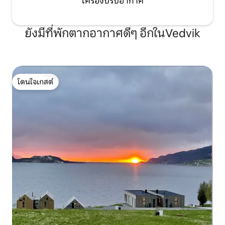
เครื่องปรับอากาศ
ยังมีที่พักตากอากาศดีๆ อีกในVedvik
โดนใจเกสต์
โดนใจเกสต์