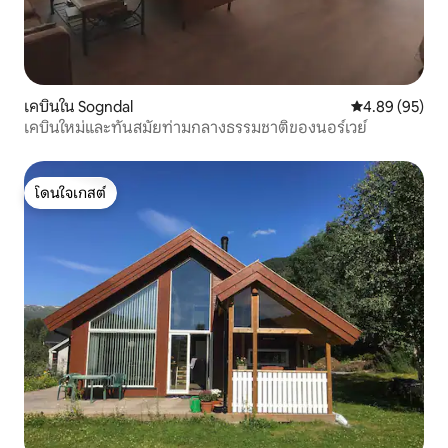
เคบินใน Sogndal
คะแนนเฉลี่ย 4.
4.89 (95)
เคบินใหม่และทันสมัยท่ามกลางธรรมชาติของนอร์เวย์
โดนใจเกสต์
โดนใจเกสต์