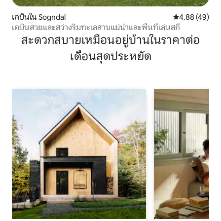
เคบินใน Sogndal
คะแนนเฉลี่ย 4.
4.88 (49)
เคบินสวยและสว่างริมทะเลสาบแม่น้ำและพื้นที่เล่นสกี
สะดวกสบายเหมือนอยู่บ้านในราคาต่อ
เดือนสุดประหยัด