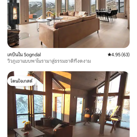
เคบินใน Sogndal
คะแนนเฉลี่ย 4.
4.95 (63)
วิวภูเขาแบบพาโนรามาสู่ธรรมชาติที่งดงาม
โดนใจเกสต์
โดนใจเกสต์