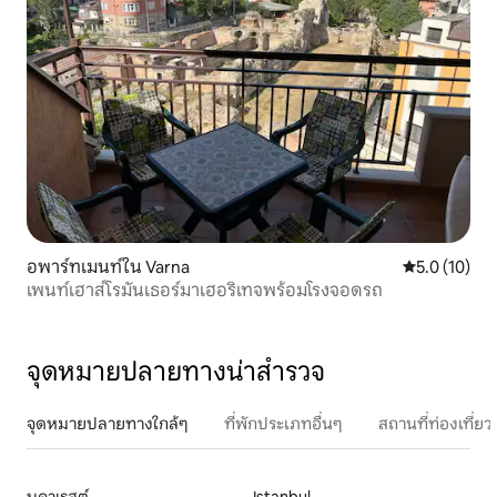
อพาร์ทเมนท์ใน Varna
คะแนนเฉลี่ย 5
5.0 (10)
เพนท์เฮาส์โรมันเธอร์มาเฮอริเทจพร้อมโรงจอดรถ
จุดหมายปลายทางน่าสำรวจ
จุดหมายปลายทางใกล้ๆ
ที่พักประเภทอื่นๆ
สถานที่ท่องเที่
บูคาเรสต์
Istanbul