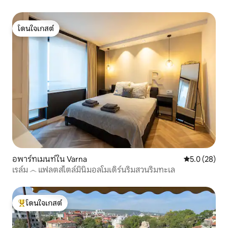
โดนใจเกสต์
โดนใจเกสต์
อพาร์ทเมนท์ใน Varna
คะแนนเฉลี่ย 5
5.0 (28)
เรล์ม ෴ แฟลตสไตล์มินิมอลโมเดิร์นริมสวนริมทะเล
โดนใจเกสต์
โดนใจเกสต์ที่สุด