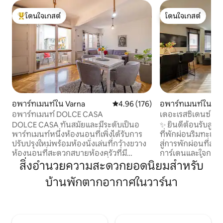
โดนใจเกสต์
โดนใจเกสต์
โดนใจเกสต์ที่สุด
โดนใจเกสต์
อพาร์ทเมนท์ใน Varna
คะแนนเฉลี่ย 4.96 จาก 5, 176 รีวิว
4.96 (176)
อพาร์ทเมนท์ใน Va
อพาร์ทเมนท์ DOLCE CASA
เดอะเรสซิเดนซ์อาร
และเติมพลัง
DOLCE CASA ทันสมัยและมีระดับเป็นอ
✨ ยินดีต้อนรับสู่เ
พาร์ทเมนท์หนึ่งห้องนอนที่เพิ่งได้รับการ
ที่พักผ่อนริมทะเลที่ทัน
ปรับปรุงใหม่พร้อมห้องนั่งเล่นที่กว้างขวาง
สู่การพักผ่อนที่สง
ห้องนอนที่สะดวกสบายห้องครัวที่มี
การ์เดนและใจกลางเม
อุปกรณ์ครบครันและระเบียงที่มีแสงแดด
พาร์ทเมนท์นี้ผส
สิ่งอำนวยความสะดวกยอดนิยมสำหรับ
ส่องถึง DOLCE CASA ตั้งอยู่ใจกลาง Varna
และสีขาวที่ทันสมัย
บ้านพักตากอากาศในวาร์นา
(ติดกับ Hotel Graffit) บนถนนใจกลางเมือง
อบอุ่นและน่าอยู่ 
แต่เงียบสงบห่างจากโซนถนนคนเดินหลัก
หลังจากไปเที่ยวริม
สวนทะเลและหาดทรายเพียงไม่กี่เมตร
ผสานเส้นสายที่สะ
DOLCE CASA ล้อมรอบด้วยร้านอาหารบาร์
ที่อบอุ่นและสงบ เห
สิ่งอำนวยความสะดวกด้านกีฬาและแหล่ง
พักผ่อนริมทะเลอย