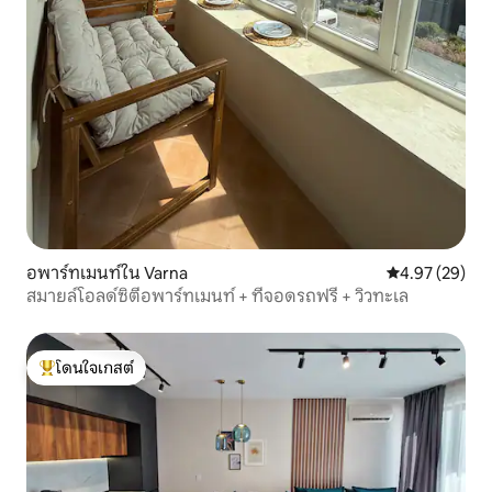
อพาร์ทเมนท์ใน Varna
คะแนนเฉลี่ย 4.
4.97 (29)
สมายล์โอลด์ซิตี้อพาร์ทเมนท์ + ที่จอดรถฟรี + วิวทะเล
โดนใจเกสต์
โดนใจเกสต์ที่สุด