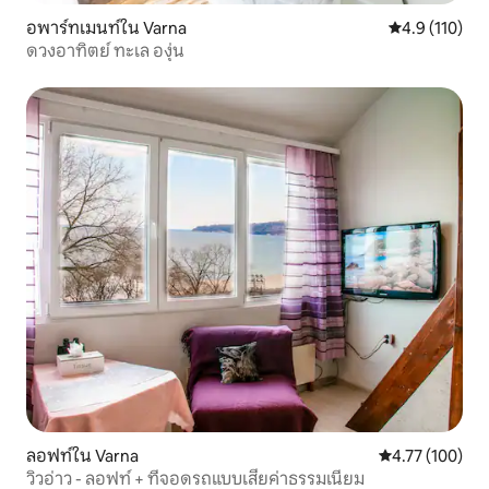
อพาร์ทเมนท์ใน Varna
คะแนนเฉลี่ย 4.
4.9 (110)
ดวงอาทิตย์ ทะเล องุ่น
ลอฟท์ใน Varna
คะแนนเฉลี่ย 4.7
4.77 (100)
วิวอ่าว - ลอฟท์ + ที่จอดรถแบบเสียค่าธรรมเนียม