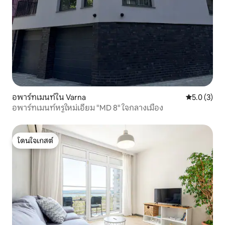
อพาร์ทเมนท์ใน Varna
คะแนนเฉลี่ย 
5.0 (3)
อพาร์ทเมนท์หรูใหม่เอี่ยม "MD 8" ใจกลางเมือง
โดนใจเกสต์
โดนใจเกสต์