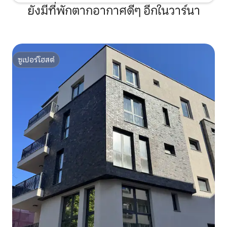
ยังมีที่พักตากอากาศดีๆ อีกในวาร์นา
ซูเปอร์โฮสต์
ซูเปอร์โฮสต์