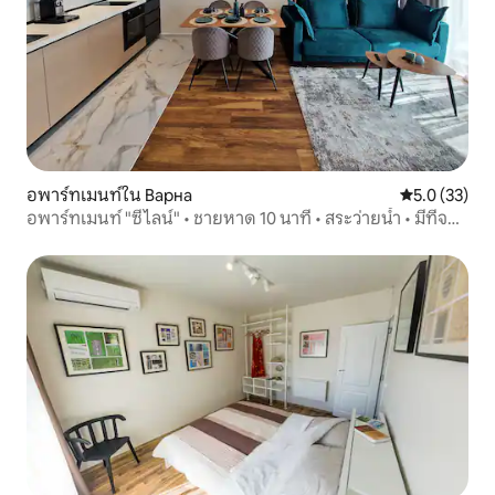
อพาร์ทเมนท์ใน Варна
คะแนนเฉลี่ย 5
5.0 (33)
อพาร์ทเมนท์ "ซีไลน์" • ชายหาด 10 นาที • สระว่ายน้ำ • มีที่จอด
รถ