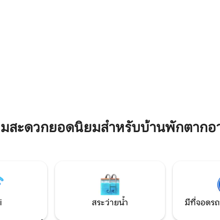
หนึ่งห้องห้องครัวที่จอดรถสนามหญ
 szaunával és medencével
ร่วมกัน เป็นส่วนหนึ่งของกลุ่มที่ใหญ่กว่า?
ználatát nem tartalmazza az
จอง 161A ด้วยเด็กอายุ 3 -12 ปีจ่าย
r gyerekeknek, grillezési
ของราคา
el és biciklik. A hely alkalmas
és baráti társaságok számára
, 8 รีวิว
ามสะดวกยอดนิยมสำหรับบ้านพักตากอา
i
สระว่ายน้ำ
มีที่จอดรถ