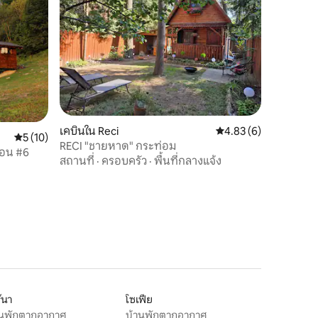
เคบินใน Reci
คะแนนเฉลี่ย 4.83 จาก 5
4.83 (6)
คะแนนเฉลี่ย 5 จาก 5, 10 รีวิว
5 (10)
RECI "ชายหาด" กระท่อม
่อน #6
สถานที่
·
ครอบครัว
·
พื้นที่กลางแจ้ง
์นา
โซเฟีย
านพักตากอากาศ
บ้านพักตากอากาศ