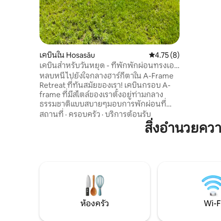
dézsával,
(ezek has
ár), játszóté
lehetőségg
családok 
egyaránt.
เคบินใน Hosasău
คะแนนเฉลี่ย 4.75 จาก 5
4.75 (8)
เคบินสำหรับวันหยุด - ที่พักพักผ่อนทรงเอ
เฟรมในฮาร์กีตา
หลบหนีไปยังใจกลางฮาร์กีตาใน A-Frame
Retreat ที่ทันสมัยของเรา! เคบินกรอบ A-
frame ที่มีสไตล์ของเราตั้งอยู่ท่ามกลาง
ธรรมชาติแบบสบายๆมอบการพักผ่อนที่
สมบูรณ์แบบสำหรับผู้เข้าพัก 2 -4 คน เคบิน
สถานที่
·
ครอบครัว
·
บริการต้อนรับ
แต่ละหลังสร้างขึ้นในปี 2024 มีซาวน่าส่วนตัว
สิ่งอำนวยคว
และอ่างน้ำร้อนแบบดั้งเดิมเพื่อให้แน่ใจ
ว่าการเข้าพักของคุณจะผ่อนคลายเหมือน
น่าจดจำ เพลิดเพลินกับการตกแต่งภายในที่
อบอุ่นพร้อมวิวที่น่าตื่นตาตื่นใจของเนินเขา
โดยรอบ เหมาะสำหรับคู่รักครอบครัวหรือ
เพื่อนสถานที่พักผ่อนแห่งนี้เหมาะสำหรับ
การผ่อนคลายหรือสำรวจภูมิทัศน์ Harghita
ที่น่าทึ่ง
ห้องครัว
Wi-F