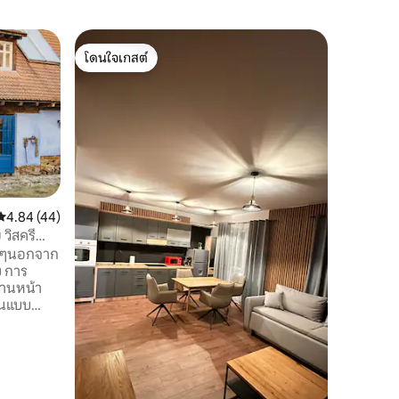
บ้านใน In
โดนใจเกสต์
โดนใจเก
บ้านพัก P
โดนใจเกสต์
โดนใจเก
การปรับปร
ท้าทายที่
อนุรักษ์
เดียวกัน
ศตวรรษที่ 
สถานที่
·
Énlaka ห
รายล้อมด้วยธรรมช
mai kor i
คะแนนเฉลี่ย 4.84 จาก 5, 44 รีวิว
4.84 (44)
házat เป่า
วิสครี
ไม่บินไปส
ริงๆนอกจาก
พลาสติกแต
ง การ
อดีตความค
ด้านหน้า
ันแบบ
ำคือเปิด
นพร้อม
งห้องน้ำ