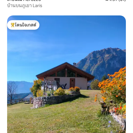
บ้านบนภูเขา Laris
โดนใจเกสต์
โดนใจเกสต์ที่สุด