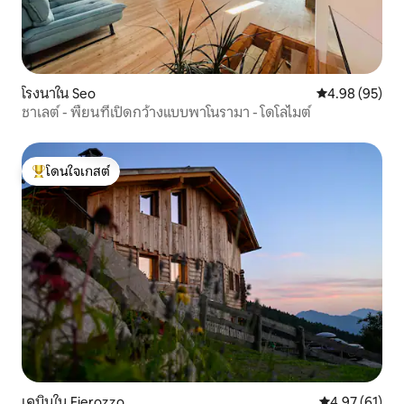
โรงนาใน Seo
คะแนนเฉลี่ย 4.
4.98 (95)
ชาเลต์ - พื้ยนที่เปิดกว้างแบบพาโนรามา - โดโลไมต์
โดนใจเกสต์
โดนใจเกสต์ที่สุด
เคบินใน Fierozzo
คะแนนเฉลี่ย 4.
4.97 (61)