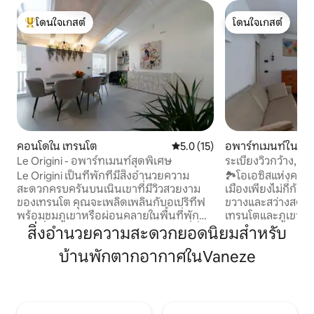
โดนใจเกสต์
โดนใจเกสต์
โดนใจเกสต์ที่สุด
โดนใจเกสต์
คอนโดใน เทรนโต
คะแนนเฉลี่ย 5.0 จาก 5, 15 รีวิว
5.0 (15)
อพาร์ทเมนท์ใน เต
Le Origini - อพาร์ทเมนท์สุดพิเศษ
ระเบียงวิวกว้าง, โร
Le Origini เป็นที่พักที่มีสิ่งอำนวยความ
🏞️โอเอซิสแห่งคว
สะดวกครบครันบนเนินเขาที่มีวิวสวยงาม
เมืองเพียงไม่กี่ก้า
ของเทรนโต คุณจะเพลิดเพลินกับอเปริทีฟ
ขวางและสว่างสดใส
พร้อมชมภูเขาหรือผ่อนคลายในพื้นที่พัก
เทรนโตและภูเขา เ
ผ่อนที่มีอ่าง Hotspiring ขนาดใหญ่ 4 ที่นั่ง
ครอบครัว เดิน 15 น
สิ่งอำนวยความสะดวกยอดนิยมสำหรับ
ซึ่งสามารถจองเพื่อใช้งานแบบส่วนตัวได้
รถบัส 5 นาทีถึงใจกล
บ้านพักตากอากาศในVaneze
จากที่นี่ คุณสามารถเยี่ยมชมเมืองเทรนโต,
อยู่ห่างออกไป 5 นาท
เทือกเขาโดโลมิตี, ทะเลสาบการ์ดา และ
ทำความร้อนใต้พื้นเ
สถานที่สวยงามมากมายในบริเวณโดยรอบ
กลางไร่องุ่น ระเบ
ได้อย่างสะดวกสบาย ค้นพบโรงบ่มไวน์และ
ตารางเมตร โรงรถส่
ผลิตภัณฑ์ในท้องถิ่น และเดินเล่นในป่า มี
มีพื้นที่สำหรับจั