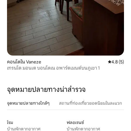
คอนโดใน Vaneze
คะแนนเฉลี่ย 
4.8 (5)
เทรนโต มอนเต บอนโดเน อพาร์ตเมนต์บนภูเขา 1
จุดหมายปลายทางน่าสำรวจ
จุดหมายปลายทางใกล้ๆ
สถานที่ท่องเที่ยวยอดนิยมในละแวก
โรม
ฟลอเรนซ์
บ้านพักตากอากาศ
บ้านพักตากอากาศ