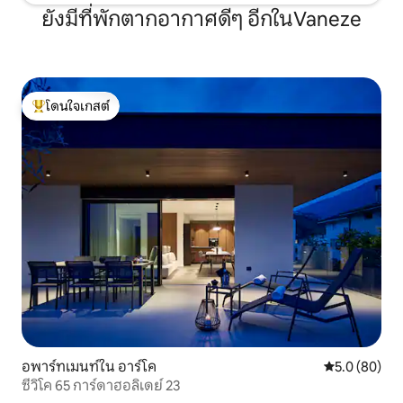
ยังมีที่พักตากอากาศดีๆ อีกในVaneze
โดนใจเกสต์
โดนใจเกสต์ที่สุด
อพาร์ทเมนท์ใน อาร์โค
คะแนนเฉลี่ย 5
5.0 (80)
ซีวิโค 65 การ์ดาฮอลิเดย์ 23