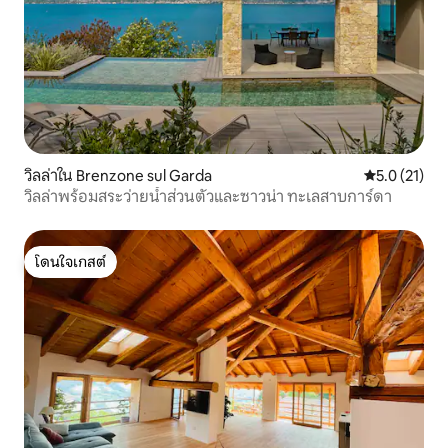
วิลล่าใน Brenzone sul Garda
คะแนนเฉลี่ย 5
5.0 (21)
วิลล่าพร้อมสระว่ายน้ำส่วนตัวและซาวน่า ทะเลสาบการ์ดา
โดนใจเกสต์
โดนใจเกสต์