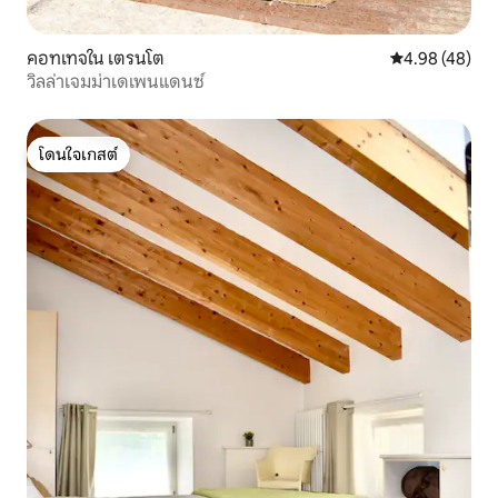
คอทเทจใน เตรนโต
คะแนนเฉลี่ย 4.
4.98 (48)
วิลล่าเจมม่าเดเพนแดนซ์
โดนใจเกสต์
โดนใจเกสต์