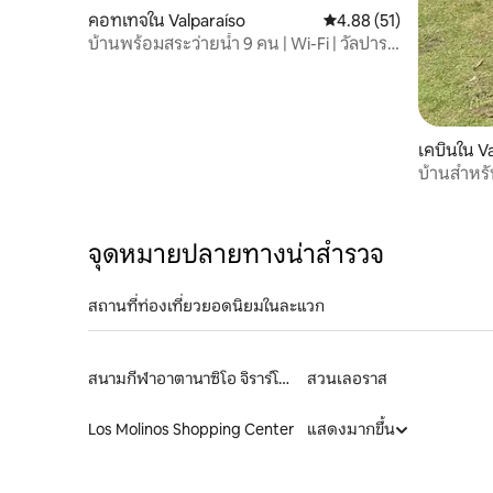
คอทเทจใน Valparaíso
คะแนนเฉลี่ย 4.88 จาก 5, 
4.88 (51)
บ้านพร้อมสระว่ายน้ำ 9 คน | Wi-Fi | วัลปารา
อีโซ
เคบินใน V
บ้านสำหรับผ
Valparaís
จุดหมายปลายทางน่าสำรวจ
สถานที่ท่องเที่ยวยอดนิยมในละแวก
สนามกีฬาอาตานาซิโอ จิราร์โดต
สวนเลอราส
Los Molinos Shopping Center
แสดงมากขึ้น