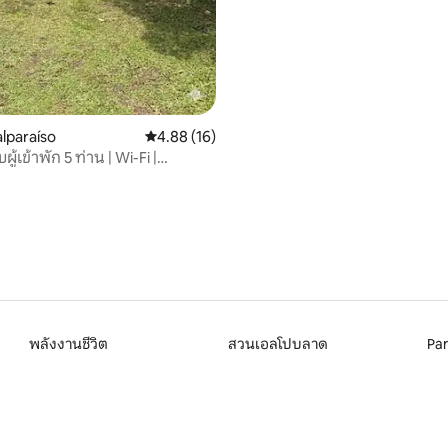
51 รีวิว
alparaíso
คะแนนเฉลี่ย 4.88 จาก 5, 16 รีวิว
4.88 (16)
ู้เข้าพัก 5 ท่าน | Wi-Fi |
o
พลังงานชีวิต
สวนเอลโปบลาด
Par