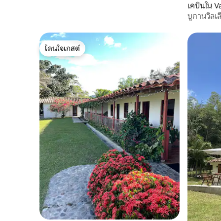
เคบินใน V
บูกานวิลเ
โดนใจเกสต์
โดนใจเกสต์