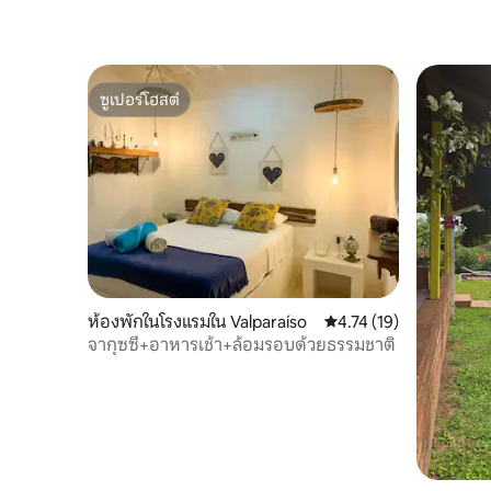
ซูเปอร์โฮสต์
ซูเปอร์โฮสต์
ห้องพักในโรงแรมใน Valparaíso
คะแนนเฉลี่ย 4.74 จาก 5,
4.74 (19)
จากุซซี่+อาหารเช้า+ล้อมรอบด้วยธรรมชาติ