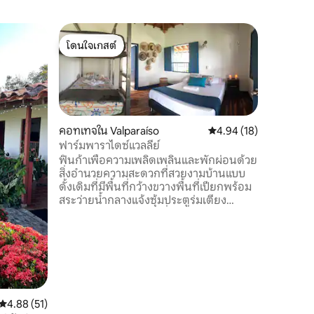
ห้องพักใ
โดนใจเกสต์
ซูเปอร์โ
จากุซซี่
โดนใจเกสต์
ซูเปอร์โ
มาสู่การพ
คุณ เราใ
เพลิดเพลิ
ชมทิวทัศ
เฉียงใต้ข
คอทเทจใน Valparaíso
คะแนนเฉลี่ย 4.94 จาก 5,
4.94 (18)
อบอุ่น ออกแบบมาสำหรับผู้รักธรรมชาติ
ฟาร์มพาราไดซ์แวลลีย์
ความสง่า
ฟินก้าเพื่อความเพลิดเพลินและพักผ่อนด้วย
โฮเทลบูที
สิ่งอำนวยความสะดวกที่สวยงามบ้านแบบ
ห้องพักท
ดั้งเดิมที่มีพื้นที่กว้างขวางพื้นที่เปียกพร้อม
บริการสป
สระว่ายน้ำกลางแจ้งซุ้มประตูร่มเตียง
อื่นๆ เพื
อาบแดดเปลญวนห้องที่มีแสงสว่างและ
ประสบการ
อากาศถ่ายเทตามธรรมชาติ 3 ห้องแต่ละ
ห้องมีห้องน้ำส่วนตัวห้องครัวพร้อมอุปกรณ์
และเครื่องถ้วยชามสำหรับเตรียมอาหาร
พื้นที่รับประทานอาหารพื้นที่พักผ่อนพื้นที่
เปลญวนสวนต้นไม้ผลไม้พาโนรามาที่น่าทึ่ง
Backwater นี้อยู่ห่างจากหมู่บ้าน
คะแนนเฉลี่ย 4.88 จาก 5, 51 รีวิว
4.88 (51)
Valparaiso, Antioquia 3 กม.