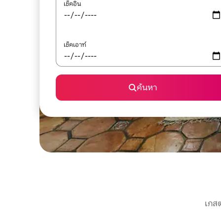
เช็คอิน
เช็คเอาท์
ค้นหา
เกสต