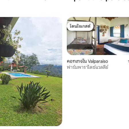
โดนใจเกสต์
โดนใจเกสต์
คอทเทจใน Valparaíso
ฟาร์มพาราไดซ์แวลลีย์
 19 รีวิว