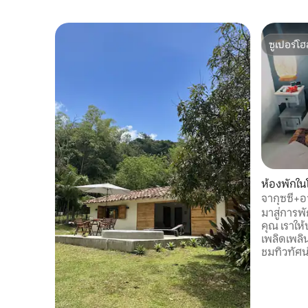
ซูเปอร์โฮ
ซูเปอร์โฮ
ห้องพักใน
จากุซซี่+
มาสู่การพ
คุณ เราให
เพลิดเพลิ
ชมทิวทัศน
เฉียงใต้ข
อบอุ่น โรงแรมบูติก Eco-Hotel Boutique
Guadalej
ธรรมชาติ