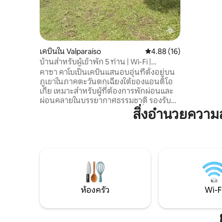
สบาย เราใ
พักที่มีค
บริการสปา
อื่นๆ อีก
เป็นประสบ
เคบินใน Valparaíso
คะแนนเฉลี่ย 4.88 จาก 5, 
4.88 (16)
บ้านสำหรับผู้เข้าพัก 5 ท่าน | Wi-Fi |
Valparaíso
คาซา คาโบเป็นเคบินแสนอบอุ่นที่ตั้งอยู่บน
ภูเขาในภาคตะวันตกเฉียงใต้ของแอนติโอ
เกีย เหมาะสำหรับผู้ที่ต้องการพักผ่อนและ
ผ่อนคลายในบรรยากาศธรรมชาติ รองรับผู้
เข้าพักได้สูงสุด 5 คน มีห้องครัวที่มีอุปกรณ์
สิ่งอำนวยควา
ครบครัน ห้องน้ำ 2.5 ห้อง และสระว่ายน้ำ
ขนาดเล็ก ✔ ทำเลที่ยอดเยี่ยม: ล้อมรอบด้วย
ธรรมชาติ มีวิวที่น่าตื่นตาตื่นใจและความ
สงบ ✔ 2 ห้องนอนพร้อมพัดลมเพื่อการนอน
หลับสบาย ✔ 2 กม. (เดินทางโดยรถยนต์ 20
นาที) จากวัลปาราอีโซ บนถนนที่ไม่ได้ปู ✔
Wi-Fi ที่ยอดเยี่ยม (ไม่มีทีวี) บ้านหลังนี้เพิ่ง
สร้างใหม่
ห้องครัว
Wi-F