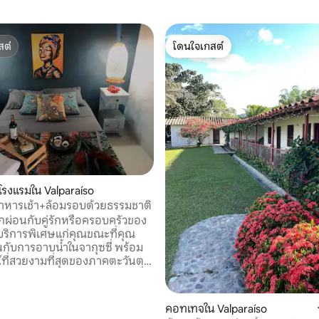
สต์
โดนใจเกสต์
สต์
โดนใจเกสต์
โรงแรมใน Valparaíso
อาหารเช้า+ล้อมรอบด้วยธรรมชาติ
ักผ่อนกับคู่รักหรือครอบครัวของ
้บริการพิเศษแก่คุณขณะที่คุณ
นกับการอาบน้ำในจากุซซี่ พร้อม
์ที่สวยงามที่สุดของภาคตะวันตก
องอันติโอเกียและสัมผัสอากาศที่
o ออกแบบมาสำหรับคนรัก
คอทเทจใน Valparaíso
 ความสง่างาม และความสะดวก