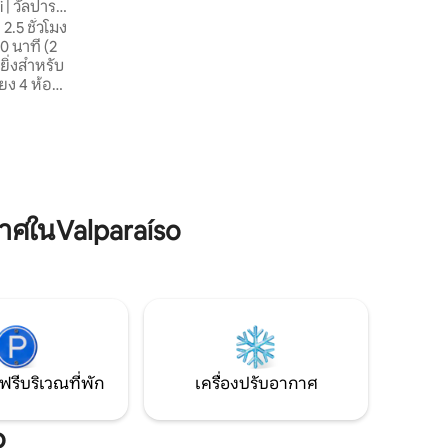
 | วัลปารา
.5 ชั่วโมง
0 นาที (2
ยิ่งสำหรับ
ห้อง
สูงสุด 9 คน
 เตา
ครบครัน
Wi-Fi มี
งแต่ 8.00
เพิ่มเติม
ศในValparaíso
ฟรีบริเวณที่พัก
เครื่องปรับอากาศ
o