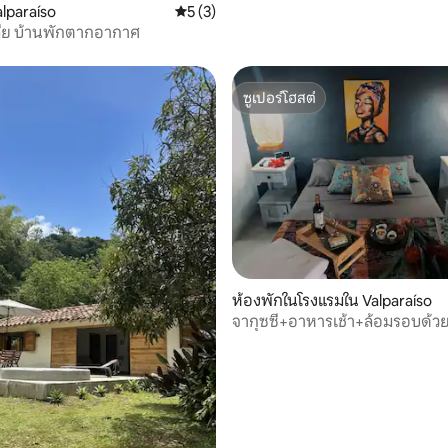
alparaíso
คะแนนเฉลี่ย 5 จาก 5, 3 รีวิว
5 (3)
ลีย บ้านพักตากอากาศ
ซูเปอร์โฮสต์
ซูเปอร์โฮสต์
ห้องพักในโรงแรมใน Valparaíso
จากุซซี่+อาหารเช้า+ล้อมรอบด้ว