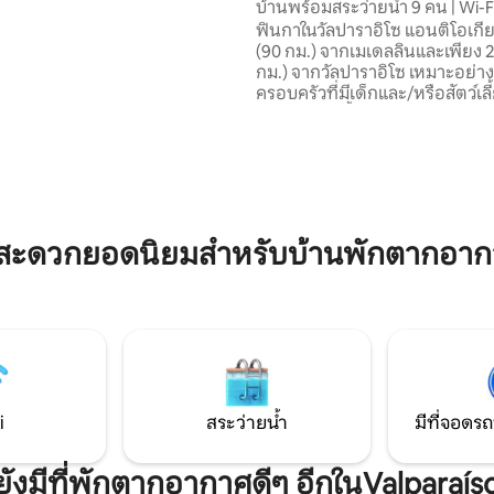
บ้านพร้อมสระว่ายน้ำ 9 คน | Wi-Fi
ห้บริการที่พักนอกตัวเมืองในห้อง
อีโซ
ฟินกาในวัลปาราอิโซ แอนติโอเกีย 2
วามพิถีพิถันและสะดวกสบาย มี
(90 กม.) จากเมเดลลินและเพียง 2
 ร้านอาหาร-บาร์ และกิจกรรม
กม.) จากวัลปาราอิโซ เหมาะอย่าง
มากมายเพื่อให้การเดินทางของคุณ
ครอบครัวที่มีเด็กและ/หรือสัตว์เลี้ยง 4 
การณ์ที่พิเศษ
นอน 4 ห้องน้ำ รองรับผู้เข้าพักได้
16 รีวิว
ห้องนอนใหญ่มีดาดฟ้าส่วนตัว สิ่งอำนวย
ความสะดวกครบครัน: สระว่ายน้ำ
บาร์บีคิว ห้องครัวพร้อมอุปกรณ์
เปลญวน ผ้าขนหนู ผ้าปูที่นอน และ 
บริการทำความสะอาดบ้านเสริมตั้
น. ถึง 15.00 น. โดยมีค่าธรรมเนียม
มสะดวกยอดนิยมสำหรับบ้านพักตากอากา
i
สระว่ายน้ำ
มีที่จอดรถ
ยังมีที่พักตากอากาศดีๆ อีกในValparaís