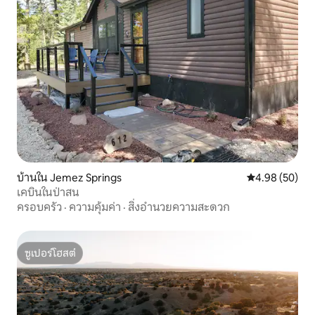
บ้านใน Jemez Springs
คะแนนเฉลี่ย 4.
4.98 (50)
เคบินในป่าสน
ครอบครัว
·
ความคุ้มค่า
·
สิ่งอำนวยความสะดวก
ซูเปอร์โฮสต์
ซูเปอร์โฮสต์