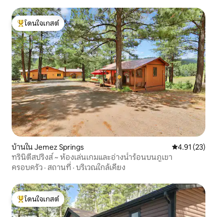
โดนใจเกสต์
โดนใจเกสต์ที่สุด
บ้านใน Jemez Springs
คะแนนเฉลี่ย 4.
4.91 (23)
ทรินิตี้สปริงส์ ~ ห้องเล่นเกมและอ่างน้ำร้อนบนภูเขา
ครอบครัว
·
สถานที่
·
บริเวณใกล้เคียง
โดนใจเกสต์
โดนใจเกสต์ที่สุด