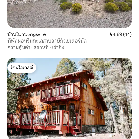
บ้านใน Youngsville
คะแนนเฉลี่ย 4.
4.89 (44)
ที่พักผ่อนริมทะเลสาบอาบีกิวเปเดอร์นัล
ความคุ้มค่า
·
สถานที่
·
เข้าถึง
โดนใจเกสต์
โดนใจเกสต์