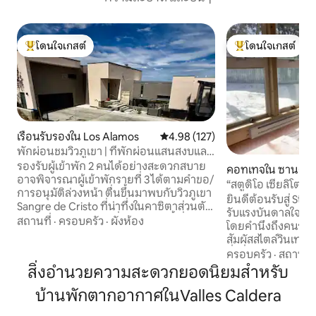
โดนใจเกสต์
โดนใจเกสต์
โดนใจเกสต์ที่สุด
โดนใจเกสต์ที่สุด
เรือนรับรองใน Los Alamos
คะแนนเฉลี่ย 4.98 จาก 5, 127 รีวิว
4.98 (127)
พักผ่อนชมวิวภูเขา | ที่พักผ่อนแสนสงบและ
อบอุ่น
รองรับผู้เข้าพัก 2 คนได้อย่างสะดวกสบาย
คอทเทจใน ซานตาเ
อาจพิจารณาผู้เข้าพักรายที่ 3 ได้ตามคำขอ/
“สตูดิโอ เซียลิโต” 
การอนุมัติล่วงหน้า ตื่นขึ้นมาพบกับวิวภูเขา
นโช์ ลอส โซนาโดเร
ยินดีต้อนรับสู่ Stud
Sangre de Cristo ที่น่าทึ่งในคาซิตาส่วนตัว
รับแรงบันดาลใจจ
ขนาด 350 ตารางฟุตที่อบอุ่นแห่งนี้ ซึ่ง
สถานที่
·
ครอบครัว
·
ผังห้อง
โดยคำนึงถึงคนรัก
เหมาะสำหรับคู่รักหรือนักเดินทางคนเดียว
สัมผัสสไตล์วินเทจผ
ที่มองหาความสะดวกสบาย ความเงียบสงบ
สิ่งที่คุณต้องการเ
ครอบครัว
·
สถานที่
และการพักผ่อนอย่างสงบ เพลิดเพลินกับ
ความอ่อนเยาว์ให้ก
สิ่งอำนวยความสะดวกยอดนิยมสำหรับ
พื้นที่ที่สว่างและออกแบบมาอย่างพิถีพิถัน
Cristo ที่มีมนต์ขลัง เพียง 8 นาทีจากเหม
มีความเป็นส่วนตัว ทางเข้าส่วนตัว และห้อง
บ้านพักตากอากาศในValles Caldera
ยววูล์ฟและ 14 นาท
ครัวที่มีอุปกรณ์ครบครัน จิบกาแฟพร้อมชม
รอบด้วยธรรมชาติที
วิวภูเขาและผ่อนคลายในบรรยากาศเงียบ