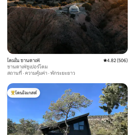
โดมใน ซานตาเฟ่
คะแนนเฉลี่ย 4.82
4.82 (506)
ซานตาเฟ่ซูเปอร์โดม
สถานที่
·
ความคุ้มค่า
·
พักระยะยาว
โดนใจเกสต์
โดนใจเกสต์ที่สุด