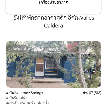
เครื่องปรับอากาศ
ยังมีที่พักตากอากาศดีๆ อีกในValles
Caldera
ซูเปอร์โฮสต์
ซูเปอร์โฮสต์
เคบินใน Jemez Springs
คะแนนเฉลี่ย 4.6
4.67 (513)
เคบินริมแม่น้ำ
สถานที่
·
ครอบครัว
·
ห้องน้ำ