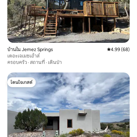
บ้านใน Jemez Springs
คะแนนเฉลี่ย 4.9
4.99 (68)
เดอะเจเมซเฮ้าส์
ครอบครัว
·
สถานที่
·
เดินป่า
โดนใจเกสต์
โดนใจเกสต์