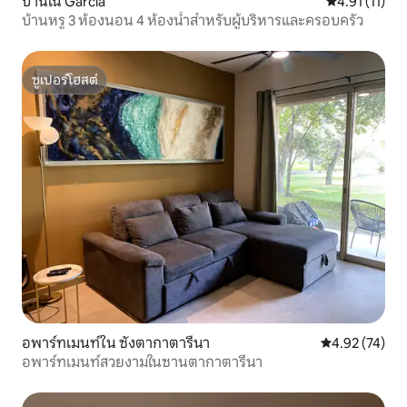
บ้านใน Garcia
คะแนนเฉลี่ย 4.
4.91 (11)
บ้านหรู 3 ห้องนอน 4 ห้องน้ำสำหรับผู้บริหารและครอบครัว
ซูเปอร์โฮสต์
ซูเปอร์โฮสต์
อพาร์ทเมนท์ใน ซังตากาตารีนา
คะแนนเฉลี่ย 4.
4.92 (74)
อพาร์ทเมนท์สวยงามในซานตากาตารีนา