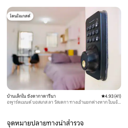
โดนใจเกสต์
โดนใจเกสต์
บ้านเล็กใน ซังตากาตารีนา
คะแนนเฉลี่ย 4.
4.93 (41)
อพาร์ตเมนต์ บอสเกส ลา วัสเตกา ทางเข้าแยกต่างหาก ใบแจ้ง
หนี้
จุดหมายปลายทางน่าสำรวจ