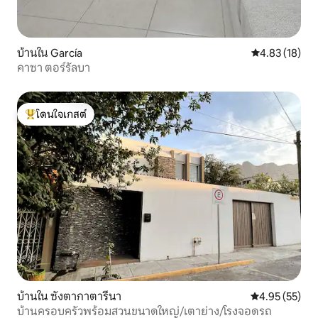
บ้านใน García
คะแนนเฉลี่ย 4.
4.83 (18)
คาซา ตอร์รัลบา
โดนใจเกสต์
โดนใจเกสต์ที่สุด
บ้านใน ซังตากาตารีนา
คะแนนเฉลี่ย 4.
4.95 (55)
บ้านครอบครัวพร้อมสวนขนาดใหญ่/เตาย่าง/โรงจอดรถ