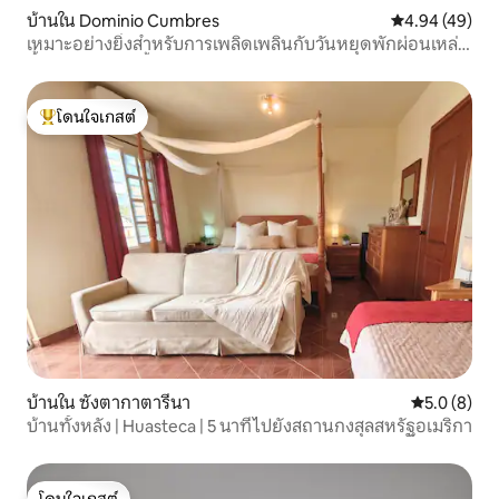
บ้านใน Dominio Cumbres
คะแนนเฉลี่ย 4.
4.94 (49)
เหมาะอย่างยิ่งสำหรับการเพลิดเพลินกับวันหยุดพักผ่อนเหล่า
นี้โดยมีสระว่ายน้ำ
โดนใจเกสต์
โดนใจเกสต์ที่สุด
บ้านใน ซังตากาตารีนา
คะแนนเฉลี่ย 
5.0 (8)
บ้านทั้งหลัง | Huasteca | 5 นาทีไปยังสถานกงสุลสหรัฐอเมริกา