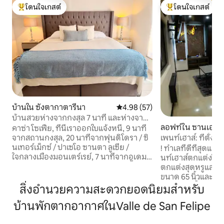
โดนใจเกสต์
โดนใจเกสต์
โดนใจเกสต์ที่สุด
โดนใจเกสต์ที่สุด
บ้านใน ซังตากาตารีนา
คะแนนเฉลี่ย 4.98 จาก 5, 57 รีวิว
4.98 (57)
บ้านสวยห่างจากกงสุล 7 นาที และห่างจาก
Fundidora 15 นาที
ลอฟท์ใน ซานเฮโรน
คาซ่า โซเฟีย, ที่นี่เราออกใบแจ้งหนี้, 9 นาที
จากสถานกงสุล, 20 นาทีจากฟุนดิโดรา / ซิ
เพนท์เฮาส์: ที่ตั้ง วิ
นเทอร์เม็กซ์ / ปาเซโอ ซานตา ลูเซีย /
! ทำเลที่ดีที่สุดและ
ใจกลางเมืองมอนเตร์เรย์, 7 นาทีจากอูเดม /
นท์เฮาส์ตกแต่งใหม
แคเรียร์ / แคเตอร์พิลลาร์ / ฟาซ ลิเบร เด ดี
ตกแต่งสุดหรูและร
เรโช, ห่างจากถนนคาร์ อา ซัลติลโล เพียง
ขนาด 65 นิ้วและ 50 
หนึ่งช่วงตึก, คาซ่า โซเฟีย ตั้งอยู่ในย่านที่อยู่
กิจกรรม) ตั้งอยู่ในพื
สิ่งอำนวยความสะดวกยอดนิยมสำหรับ
อาศัยส่วนตัวและปลอดภัย เราใส่ใจในทุก
ระบบรักษาความปลอ
บ้านพักตากอากาศในValle de San Felipe
รายละเอียดของบ้าน มีห้องออกกำลังกาย
ชั้น: ชั้นล่าง: ห้องครัว ห้องรับประทาน
ขนาดเล็ก พื้นที่สำหรับเด็ก ห้องรับประทาน
อาหาร พื้นที่สังสร
อาหารกลางแจ้ง บาร์บีคิว ทำเลดีเยี่ยม ฝั่ง