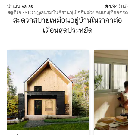
บ้านใน Valias
คะแนนเฉลี่ย 4.9
4.94 (113)
สตูดิโอ ESTO 2@สนามบินติรานา|เช็กอินด้วยตนเอง|ที่จอดรถ
สะดวกสบายเหมือนอยู่บ้านในราคาต่อ
เดือนสุดประหยัด