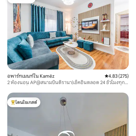
โดนใจเกสต์
อพาร์ทเมนท์ใน Kamëz
คะแนนเฉลี่ย 4.8
4.83 (275)
2 ห้องนอน AP@สนามบินติรานา|เช็คอินตลอด 24 ชั่วโมงทุก
วัน|กลุ่ม|ที่จอดรถ
โดนใจเกสต์
โดนใจเกสต์ที่สุด