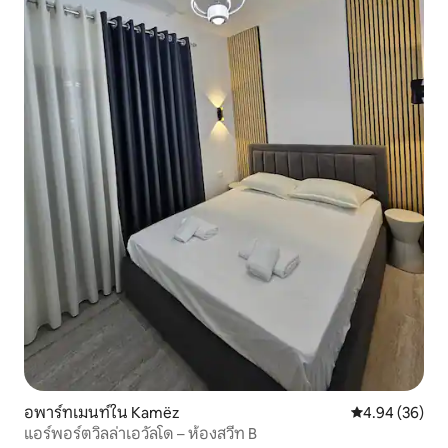
อพาร์ทเมนท์ใน Kamëz
คะแนนเฉลี่ย 4.
4.94 (36)
แอร์พอร์ตวิลล่าเอวัลโด – ห้องสวีท B