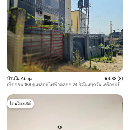
บ้านใน Abuja
คะแนนเฉลี่ย 4
4.88 (8)
เท็ดคอน 1BR ดูเพล็กซ์ ไฟฟ้าตลอด 24 ชั่วโมงทุกวัน เครื่องปรับ
อากาศ Wi-Fi ปลอดภัย
โดนใจเกสต์
โดนใจเกสต์