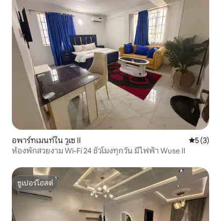
อพาร์ทเมนท์ใน วูเซ II
คะแนนเฉลี่
5 (3)
ห้องพักสวยงาม Wi-Fi 24 ชั่วโมงทุกวัน มีไฟฟ้า Wuse II
ซูเปอร์โฮสต์
ซูเปอร์โฮสต์