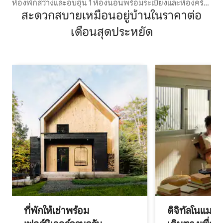
ห้องพักสว่างและอบอุ่น 1 ห้องนอนพร้อมระเบียงและห้องครัว
เต็มรูปแบบในอาบูจา
สะดวกสบายเหมือนอยู่บ้านในราคาต่อ
เดือนสุดประหยัด
ที่พักให้เช่าพร้อม
ดิจิทัลโนแมด