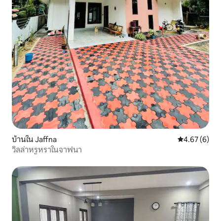
บ้านใน Jaffna
คะแนนเฉลี่ย 4
4.67 (6)
วิลล่าหรูหราในจาฟนา