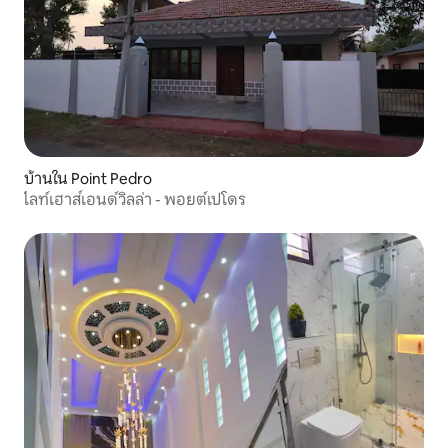
บ้านใน Point Pedro
ไลท์เฮาส์เอนด์วิลล่า - พอยต์เปโดร