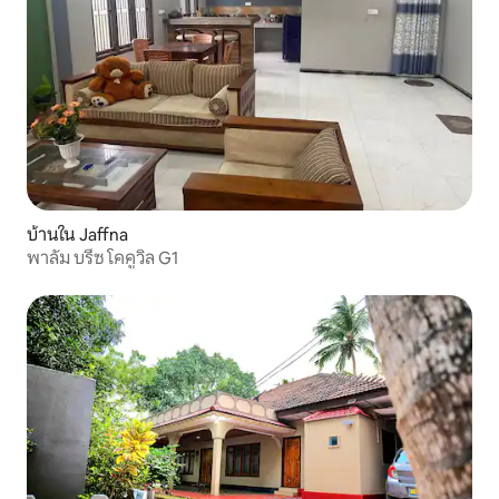
บ้านใน Jaffna
พาลัม บรีซ โคคูวิล G1