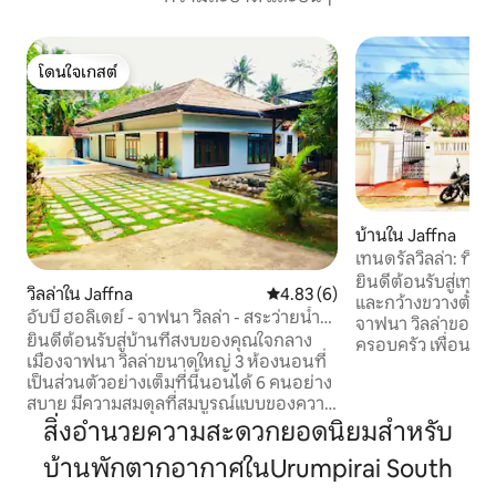
โดนใจเกสต์
โดนใจเกสต์
บ้านใน Jaffna
เทนดรัลวิลล่า: ที่
ยินดีต้อนรับสู่เทนดร
วิลล่าใน Jaffna
คะแนนเฉลี่ย 4.83 จาก 5, 6 รีวิว
4.83 (6)
และกว้างขวางตั้งอยู
อับบี ฮอลิเดย์ - จาฟนา วิลล่า - สระว่ายน้ำ
จาฟนา วิลล่าของเ
และบาร์ชิชา
ยินดีต้อนรับสู่บ้านที่สงบของคุณใจกลาง
ครอบครัว เพื่อน หร
เมืองจาฟนา วิลล่าขนาดใหญ่ 3 ห้องนอนที่
การผสมผสานความส
เป็นส่วนตัวอย่างเต็มที่นี้นอนได้ 6 คนอย่าง
และความอบอุ่นแบบด
สบาย มีความสมดุลที่สมบูรณ์แบบของความ
พักของคุณน่าจดจำอย่างแ
สบาย ความเป็นส่วนตัว และความสะดวก
สิ่งอำนวยความสะดวกยอดนิยมสำหรับ
เราอยู่ห่างจากสถาน
สบาย เหมาะสำหรับครอบครัว นักเดินทาง
ของยาฟฟน่าเพียงไม่ก
บ้านพักตากอากาศในUrumpirai South
เพื่อธุรกิจ ญาติที่มาเยือน หรือกลุ่มที่สำรวจ
กันดาสวามี ป้อมป
ศรีลังกาเหนือ ที่พักแห่งนี้ตั้งอยู่ในย่านที่อยู่
ชายหาดท้องถิ่นที่ส