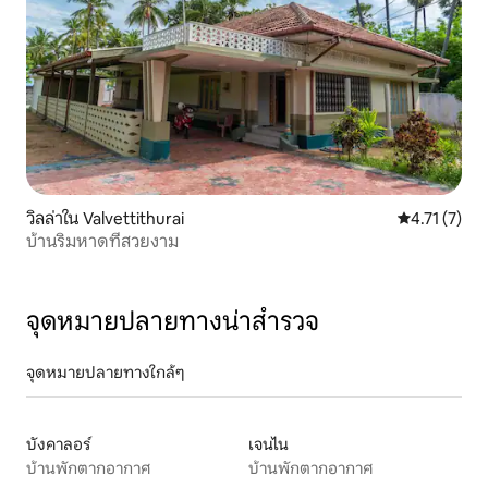
วิลล่าใน Valvettithurai
คะแนนเฉลี่ย 4
4.71 (7)
บ้านริมหาดที่สวยงาม
จุดหมายปลายทางน่าสำรวจ
จุดหมายปลายทางใกล้ๆ
บังคาลอร์
เจนไน
บ้านพักตากอากาศ
บ้านพักตากอากาศ