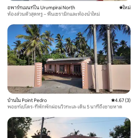
อพาร์ทเมนท์ใน Urumpirai North
ที่พักใหม่
ใหม่
ห้องส่วนตัวสุดหรู – พื้นเซรามิกและห้องน้ำใหม่
บ้านใน Point Pedro
คะแนนเฉลี่ย 4
4.67 (3)
พอยท์เปโดร-ที่พักพักผ่อนวิวทะเล-เดิน 5 นาทีถึงชายหาด