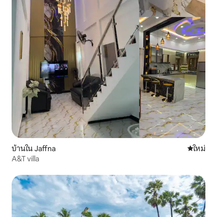
บ้านใน Jaffna
ที่พักใหม่
ใหม่
A&T villa