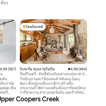
อื่นๆ
เคบินใน 
โดนใจเกสต์
โดนใจ
เคบินซอลต
โดนใจเกสต์ที่สุด
โดนใจเกส
Salty Cab
2024) ตั้
เป็นสถานท
ตัดขาดแล
ไบรอนเบย์
ทำเลที่
Mullumbi
Bangalow
ะแนนเฉลี่ย 4.99 จาก 5, 567 รีวิว
4.99 (567)
โรงนาใน หุบเขาคูรัมบิน
คะแนนเฉลี่ย 4.98 จาก 5, 
4.98 (464)
จะให้คุณ
อน
ฮิลล์วิวเดรี่ - ยินดีต้อนรับอย่างอบอุ่น! ฟาร์ม
เพลิดเพลิ
วัวไฮแลนด์
วยต้น
วิวเนินเขาและวัวไฮแลนด์ Hillview Dairy
อ่างอาบน้
างต้นปาล์ม
Barn ตั้งอยู่บนสันเขาเล็กๆ สร้างขึ้น
ได้ดื่มด่
sdale เป็น
ประมาณปี 1887 มองเห็นเนินเขาทัลเลบัดเจ
ศษที่
ราที่สวยงาม ลำธารเคอรัมบิน และทิวทัศน์
จากชายหาด
ของหุบเขาที่เป็นพื้นที่เกษตรกรรม 🐮 วัว
pper Coopers Creek
บรอนเบย์
รายวันและ 🐴 ให้อาหารม้าเวลา 16.00 น. 🐓
จรรย์อีกโลก
ไก่ 🐶 สุนัขในฟาร์ม 🧑‍🌾 ผลไม้สดให้เลือกจาก