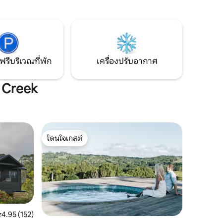
อยากจากไป
สวนผลไม้ของเรา STR GCCC
ี่สวยงาม
PCA/2023/228 Old Dairy Bales เป็นส่วน
ฮเอนด์
หนึ่งของฟาร์มโคนมที่เจริญรุ่งเรืองใน Gold
พิเศษที่
Coast Hinterland ที่งดงามมานานกว่าร้อย
ำห้วย
ปี ล้อมรอบด้วยพื้นที่เพาะปลูกหลายเอเคอร์
ฟรีบริเวณที่พัก
เครื่องปรับอากาศ
 Creek
โดนใจเกสต์
โดนใจเกสต์
ะแนนเฉลี่ย 4.95 จาก 5, 152 รีวิว
4.95 (152)