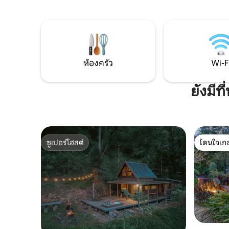
เพิ่งได้รับการปรับปรุงใหม่ที่สวยงาม ห้อง
กระจกสูงจากพ
ครัวเชฟที่แท้จริง และความสะดวกสบาย
ฝรั่งเศสใ
ราวกับอยู่บนเมฆ ที่พักแห่งนี้ใช้พลังงานจาก
อ่างอาบน
แสงอาทิตย์และน้ำฝนบริสุทธิ์ มอบความ
ขับรถจาก 
หรูหราสไตล์โมเดิร์นโดยไม่สร้างผลกระทบ
Brunswick
ต่อสิ่งแวดล้อม ความสงบและความเป็นส่วน
Coolangat
ห้องครัว
Wi-F
ตัวอย่างเต็มที่ ห่างจากเฟเดอรัลเพียง 25
นาที
ยังมี
ซูเปอร์โฮสต์
โดนใจเกส
ซูเปอร์โฮสต์
โดนใจเกส