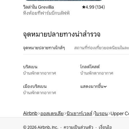
วิลล่าใน Grevillia
คะแนนเฉลี่ย 4.99 จาก 5, 1
4.99 (134)
หิ่งห้อยที่ฟาร์มบิ๊กบลัฟฟ์
จุดหมายปลายทางน่าสำรวจ
จุดหมายปลายทางใกล้ๆ
สถานที่ท่องเที่ยวยอดนิยมในล
บริสเบน
โกลด์โคสต์
บ้านพักตากอากาศ
บ้านพักตากอากาศ
เมืองบริสเบน
แสดงมากขึ้น
บ้านพักตากอากาศ
Airbnb
ออสเตรเลีย
นิวเซาท์เวลส์
ไบรอน
Upper C
© 2026 Airbnb, Inc.
ความเป็นส่วนตัว
เงื่อนไข