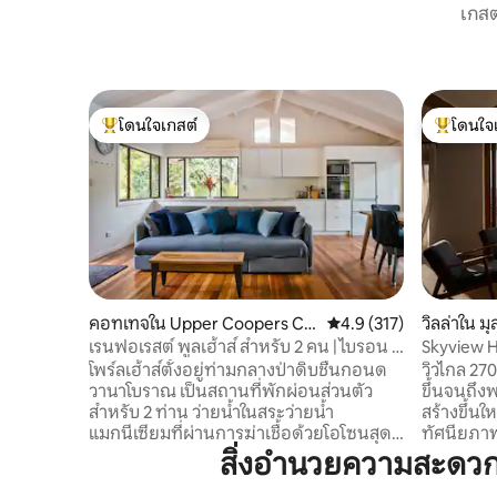
เกสต
โดนใจเกสต์
โดนใจ
โดนใจเกสต์ที่สุด
โดนใจเกสต
คอทเทจใน Upper Coopers Cr
คะแนนเฉลี่ย 4.9 จาก 5, 3
4.9 (317)
วิลล่าใน มุ
eek
เรนฟอเรสต์ พูลเฮ้าส์ สำหรับ 2 คน | ไบรอน ฮิ
Skyview H
นเทอร์แลนด์
แลนด์
โพร์ลเฮ้าส์ตั้งอยู่ท่ามกลางป่าดิบชื้นกอนด
วิวไกล 270
วานาโบราณ เป็นสถานที่พักผ่อนส่วนตัว
ขึ้นจนถึงพระอาทิต
สำหรับ 2 ท่าน ว่ายน้ำในสระว่ายน้ำ
สร้างขึ้นใ
แมกนีเซียมที่ผ่านการฆ่าเชื้อด้วยโอโซนสุด
ทัศนียภาพ
พิเศษของคุณ พักผ่อนบนลานระเบียง และ
แลนด์จากเ
สิ่งอำนวยความสะดว
ตื่นขึ้นพร้อมกับวัลลาบีและนกกูคาบูร์รา
รับการตก
ภายในที่พัก ให้คุณเพลิดเพลินไปกับห้องน้ำที่
เนื้อแข็งแบบชน