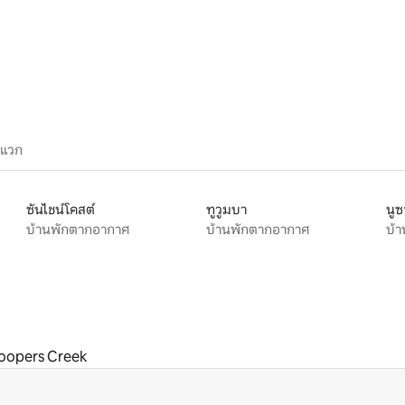
34 รีวิว
ะแวก
ซันไชน์โคสต์
ทูวูมบา
นูซ
บ้านพักตากอากาศ
บ้านพักตากอากาศ
บ้
oopers Creek