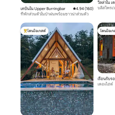
วิลล่าใน 
บลิส ไพรเว
เคบินใน Upper Burringbar
คะแนนเฉลี่ย 4.94 จาก 5, 1
4.94 (160)
นเทอร์แล
ที่พักส่วนตัวในป่าฝนพร้อมซาวน่าส่วนตัว
โดนใจเกสต์
โดนใจเกส
โดนใจเกสต์ที่สุด
โดนใจเกส
เรือนรับร
Creek
เดอะไฮด์