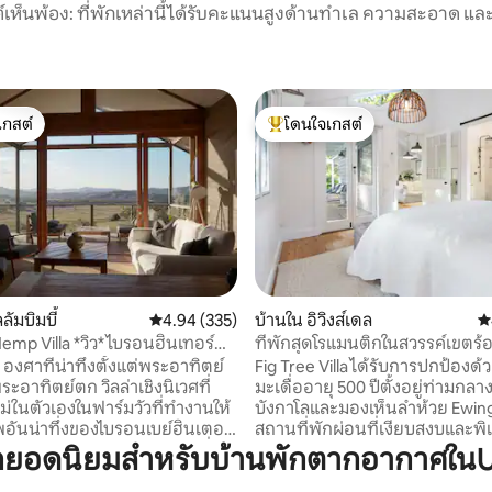
์เห็นพ้อง: ที่พักเหล่านี้ได้รับคะแนนสูงด้านทำเล ความสะอาด และ
เกสต์
โดนใจเกสต์
์ที่สุด
โดนใจเกสต์ที่สุด
17 รีวิว
ลลัมบิมบี้
คะแนนเฉลี่ย 4.94 จาก 5, 335 รีวิว
4.94 (335)
บ้านใน อิวิงส์เดล
ค
emp Villa *วิว* ไบรอนฮินเทอร์
ที่พักสุดโรแมนติกในสวรรค์เขตร้
 องศาที่น่าทึ่งตั้งแต่พระอาทิตย์
Fig Tree Villa ได้รับการปกป้องด้
ย์ตก วิลล่าเชิงนิเวศที่
มะเดื่ออายุ 500 ปีตั้งอยู่ท่ามกล
หม่ในตัวเองในฟาร์มวัวที่ทำงานให้
บังกาโลและมองเห็นลำห้วย Ewing
อันน่าทึ่งของไบรอนเบย์ฮินเตอร์
สถานที่พักผ่อนที่เงียบสงบและพิเ
ตียงของคุณ! ผนังคอนกรีตที่ได้
สมบูรณ์แบบ ขับรถเพียง 5 นาที
กยอดนิยมสำหรับบ้านพักตากอากาศในU
แต่งจากมะนาวธรรมชาติคานไม้
ร้านอาหารและแหล่งช้อปปิ้งของไ
บทและพื้นไม้ เปิดโล่งด้วย
คุณจะรู้สึกเหมือนอยู่ในโลกมหัศ