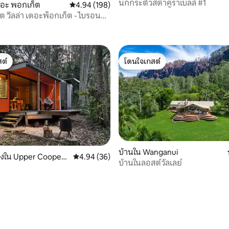
นกกระตั้วสีดำคูราเบลล์ #1
เดอะ พอกเก็ต
คะแนนเฉลี่ย 4.94 จาก 5, 198 รีวิว
4.94 (198)
ต วิลล่า เดอะพ็อกเก็ต - ไบรอนฮิ
60 รีวิว
นด์
ต์
โดนใจเกสต์
ต์
โดนใจเกสต์
บ้านใน Wanganui
องใน Upper Coopers
คะแนนเฉลี่ย 4.94 จาก 5, 36 รีวิว
4.94 (36)
บ้านในลอสต์วัลเลย์