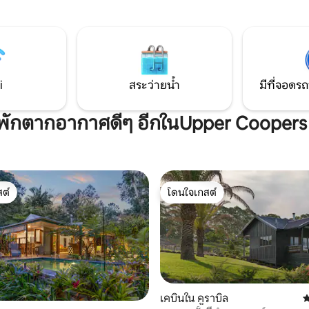
ื้นจรดเพดาน ประตูสไตล์
หนึ่งและอีกโลกหนึ่งที่คุณจะไม่
นห้องนอนเปิดออกไปยัง
เพลิดเพลินกับการตกแต่งภายในท
้ำเท้ากรงเล็บบนดาดฟ้า ระยะทาง
และสิ่งอำนวยความสะดวกระดับไ
Mullumbimby, Byron Bay,
รวมถึงเน็ตฟลิกซ์ในวิลล่าเดี่ยวสุด
 Heads, สนามบิน Ballina และ
คุณจะมีพื้นที่กว่า 2 เอเคอร์และล
ta/Gold Coast ได้สะดวก
สำหรับตัวคุณเอง
i
สระว่ายน้ำ
มีที่จอดรถ
ที่พักตากอากาศดีๆ อีกในUpper Coopers
ต์
โดนใจเกสต์
ต์
โดนใจเกสต์
เคบินใน คูราบิล
ค