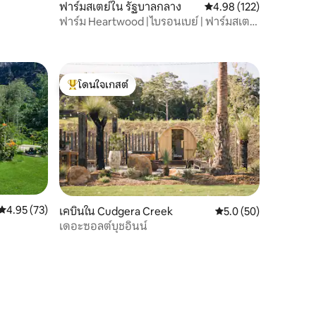
ฟาร์มสเตย์ใน รัฐบาลกลาง
คะแนนเฉลี่ย 4.98 จาก 5, 
4.98 (122)
ฟาร์ม Heartwood | ไบรอนเบย์ | ฟาร์มสเตย์
สุดหรู
โดนใจเกสต์
โดนใจเกสต์ที่สุด
คะแนนเฉลี่ย 4.95 จาก 5, 73 รีวิว
4.95 (73)
เคบินใน Cudgera Creek
คะแนนเฉลี่ย 5.0 จาก 5,
5.0 (50)
เดอะซอลต์บุชอินน์