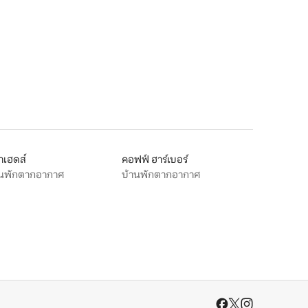
าเฮดส์
คอฟฟ์ ฮาร์เบอร์
านพักตากอากาศ
บ้านพักตากอากาศ