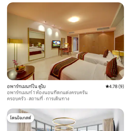
อพาร์ทเมนท์ใน ดูไบ
คะแนนเฉลี่ย 4
4.78 (9)
อพาร์ทเมนท์ 1 ห้องนอนที่ตกแต่งครบครัน
ครอบครัว
·
สถานที่
·
การเดินทาง
โดนใจเกสต์
โดนใจเกสต์