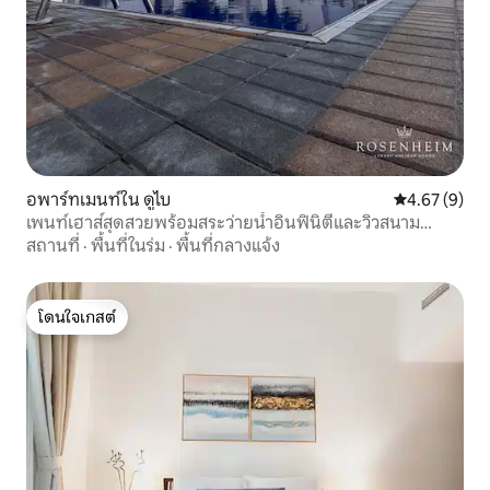
อพาร์ทเมนท์ใน ดูไบ
คะแนนเฉลี่ย 4
4.67 (9)
เพนท์เฮาส์สุดสวยพร้อมสระว่ายน้ำอินฟินิตี้และวิวสนาม
กอล์ฟ
สถานที่
·
พื้นที่ในร่ม
·
พื้นที่กลางแจ้ง
โดนใจเกสต์
โดนใจเกสต์