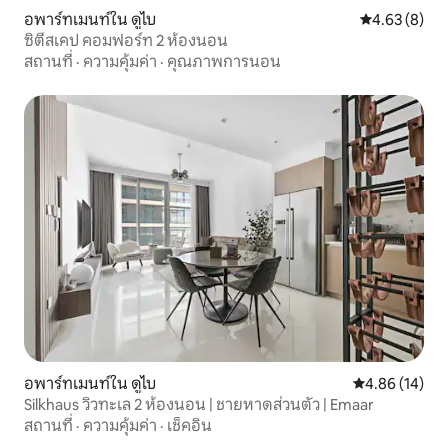
อพาร์ทเมนท์ใน ดูไบ
คะแนนเฉลี่ย 4
4.63 (8)
ซิตี้สเคป คอมฟอร์ท 2 ห้องนอน
สถานที่
·
ความคุ้มค่า
·
คุณภาพการนอน
อพาร์ทเมนท์ใน ดูไบ
คะแนนเฉลี่ย 4.
4.86 (14)
Silkhaus วิวทะเล 2 ห้องนอน | ชายหาดส่วนตัว | Emaar
สถานที่
·
ความคุ้มค่า
·
เช็คอิน