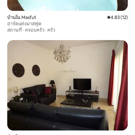
บ้านใน Masfut
คะแนนเฉลี่ย 4.
4.83 (12)
ฮาร์ตแห่งมาสฟูต
สถานที่
·
ครอบครัว
·
ครัว