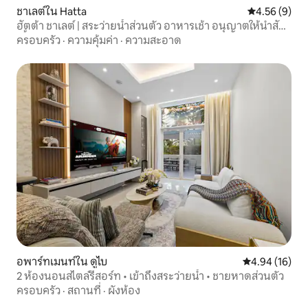
ชาเลต์ใน Hatta
คะแนนเฉลี่ย 4
4.56 (9)
ฮัตต้า ชาเลต์ | สระว่ายน้ำส่วนตัว อาหารเช้า อนุญาตให้นำสัตว์
เลี้ยงเข้ามาได้
ครอบครัว
·
ความคุ้มค่า
·
ความสะอาด
อพาร์ทเมนท์ใน ดูไบ
คะแนนเฉลี่ย 4.
4.94 (16)
2 ห้องนอนสไตล์รีสอร์ท • เข้าถึงสระว่ายน้ำ • ชายหาดส่วนตัว
ครอบครัว
·
สถานที่
·
ผังห้อง