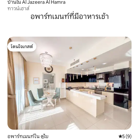
บ้านใน Al Jazeera Al Hamra
ทาวน์เฮาส์
อพาร์ทเมนท์ที่มีอาหารเช้า
โดนใจเกสต์
โดนใจเกสต์
อพาร์ทเมนท์ใน ดูไบ
คะแนนเฉลี่
5 (9)