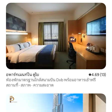
อพาร์ทเมนท์ใน ดูไบ
คะแนนเฉลี่ย 4.
4.69 (13)
ห้องพักมาตรฐานใกล้สนามบิน Dxb พร้อมอาหารเช้าฟรี
สถานที่
·
สภาพ
·
ความสะอาด