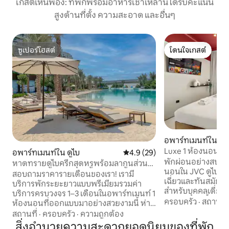
เกสต์เห็นพ้อง: ที่พักพร้อมอาหารเช้าเหล่านี้ได้รับคะแนน
สูงด้านที่ตั้ง ความสะอาด และอื่นๆ
ซูเปอร์โฮสต์
โดนใจเกสต์
ซูเปอร์โฮสต์
โดนใจเกสต์
อพาร์ทเมนท์ใน ดูไ
Luxe 1 ห้องนอนใน
อพาร์ทเมนท์ใน ดูไบ
คะแนนเฉลี่ย 4.9 จาก 5, 29 รีวิว
4.9 (29)
วิวดูไบมารินา
พักผ่อนอย่างสบายใ
หาดทรายดูไบครีกสุดหรูพร้อมลากูนส่วน
นอนใน JVC ดูไบ ที
ตัว
สอบถามราคารายเดือนของเรา! เรามี
เฉี่ยวและทันสมัยทั่
บริการพักระยะยาวแบบพรีเมียมรวมค่า
สำหรับบุคคลเดี่ยว ค
บริการครบวงจร 1–3 เดือนในอพาร์ทเมนท์ 1
ขนาดเล็ก มีพื้นที่นั
ครอบครัว
·
สถานที่
ห้องนอนที่ออกแบบมาอย่างสวยงามนี้ ห่าง
ครัวที่มีอุปกรณ์คร
จากดูไบครีกลากูนเพียง 50 เมตร ทำไมต้อง
สถานที่
·
ครอบครัว
·
ความถูกต้อง
สมดุลซึ่งออกแบบม
พักกับเรา? รวมทุกอย่าง: Wi-Fi ความเร็วสูง
สิ่งอำนวยความสะดวกยอดนิยมของที่พัก