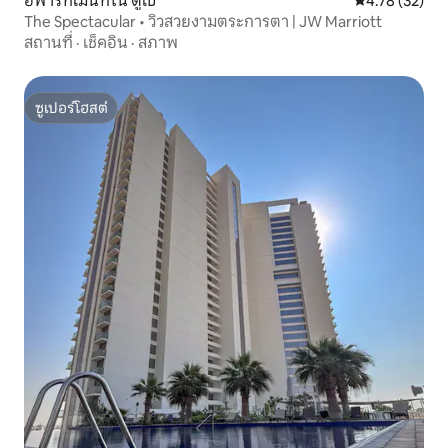
อพาร์ทเมนท์ใน ดูไบ
คะแนนเฉลี่ย 4.
4.78 (32)
The Spectacular • วิวสวยงามตระการตา | JW Marriott
สถานที่
·
เช็คอิน
·
สภาพ
ซูเปอร์โฮสต์
ซูเปอร์โฮสต์