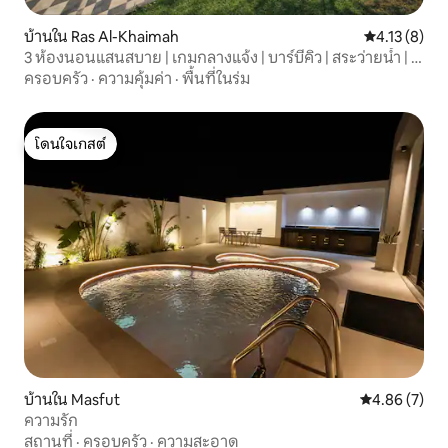
บ้านใน Ras Al-Khaimah
คะแนนเฉลี่ย 4
4.13 (8)
3 ห้องนอนแสนสบาย | เกมกลางแจ้ง | บาร์บีคิว | สระว่ายน้ำ | ที่
เล่นสำหรับเด็ก
ครอบครัว
·
ความคุ้มค่า
·
พื้นที่ในร่ม
โดนใจเกสต์
โดนใจเกสต์
บ้านใน Masfut
คะแนนเฉลี่ย 4
4.86 (7)
ความรัก
สถานที่
·
ครอบครัว
·
ความสะอาด