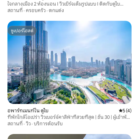
ใจกลางเมือง 2 ห้องนอน I วิวเบิร์จเต็มรูปแบบ I ติดกับดูไบ
มอลล์
สถานที่
·
ครอบครัว
·
ตกแต่ง
ซูเปอร์โฮสต์
ซูเปอร์โฮสต์
อพาร์ทเมนท์ใน ดูไบ
คะแนนเฉลี่
5 (4)
ที่พักใกล้โอเปร่า วิวเบอร์จ์คาลิฟ่าที่สวยที่สุด | ชั้น 30 | ผู้เข้าพัก
4 คน
สถานที่
·
วิว
·
บริการต้อนรับ