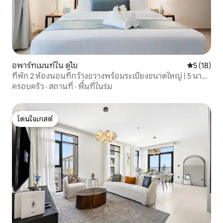
อพาร์ทเมนท์ใน ดูไบ
คะแนนเฉลี่ย
5 (18)
ที่พัก 2 ห้องนอนที่กว้างขวางพร้อมระเบียงขนาดใหญ่ | 5 นาที
ถึงหาด JBR
ครอบครัว
·
สถานที่
·
พื้นที่ในร่ม
โดนใจเกสต์
โดนใจเกสต์