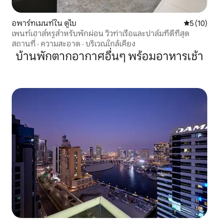
อพาร์ทเมนท์ใน ดูไบ
คะแนนเฉลี่ย
5 (10)
เพนท์เฮาส์หรูสำหรับพักผ่อน วิวท่าเรือและปาล์มที่ดีที่สุด
สถานที่
·
ความสะอาด
·
บริเวณใกล้เคียง
บ้านพักตากอากาศอื่นๆ พร้อมอาหารเช้า