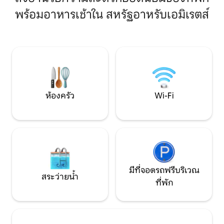
ระยะสั้นหรือระยะ
เครื่องปรับอากาศ/เครื่องทำความเย็น และ
บ้าน Wi-Fi ความเร็
พร้อมอาหารเช้าใน สหรัฐอาหรับเอมิเรตส์
ค่าสาธารณูปโภครบครัน เหมาะสำหรับ
สะดวกที่พิถีพิถันช
ครอบครัว: มีเตียงโซฟาสำหรับเด็กและ
ทั้งเพื่อธุรกิจและเ
เตียงเด็กอ่อน ทำเลที่ยอดเยี่ยม: สถาน
ร้านอาหาร คาเฟ่ และ
ที่พักผ่อนที่เงียบสงบติดกับโรงแรมวีดา 20
ประจำวันในย่านนั้น
นาทีถึง DXB/ดาวน์ทาวน์ สิ่งอำนวยความ
ที่เงียบสงบและหรูหร
สะดวก: ติดชายหาดส่วนตัวและอ่าว และเช็
กอินด้วยตนเองได้ตลอด 24 ชั่วโมงทุกวัน
สถานที่พักร้อนที่ไม่ยุ่งยากสำหรับ
ครอบครัว
ห้องครัว
Wi-Fi
มีที่จอดรถฟรีบริเวณ
สระว่ายน้ำ
ที่พัก