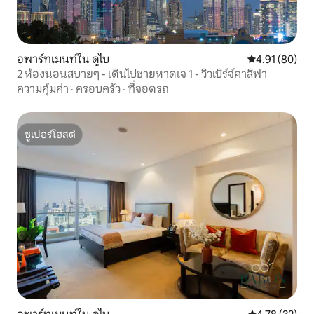
อพาร์ทเมนท์ใน ดูไบ
คะแนนเฉลี่ย 4.
4.91 (80)
2 ห้องนอนสบายๆ - เดินไปชายหาดเจ 1 - วิวเบิร์จ์คาลิฟา
ความคุ้มค่า
·
ครอบครัว
·
ที่จอดรถ
ซูเปอร์โฮสต์
ซูเปอร์โฮสต์