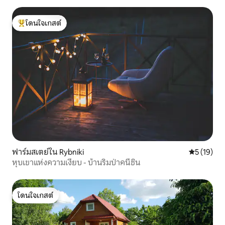
โดนใจเกสต์
โดนใจเกสต์ที่สุด
ฟาร์มสเตย์ใน Rybniki
คะแนนเฉลี่ย
5 (19)
หุบเขาแห่งความเงียบ - บ้านริมป่าคนีชิน
โดนใจเกสต์
โดนใจเกสต์