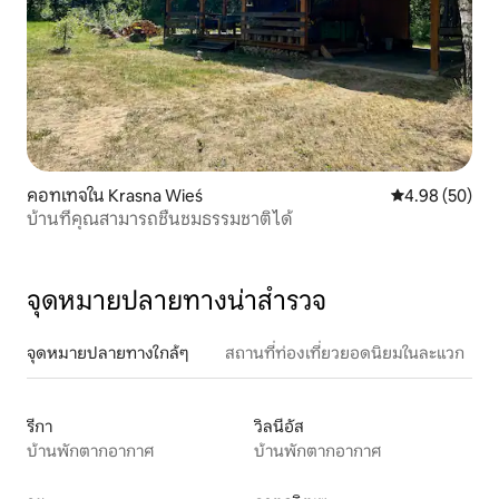
คอทเทจใน Krasna Wieś
คะแนนเฉลี่ย 4.
4.98 (50)
บ้านที่คุณสามารถชื่นชมธรรมชาติได้
จุดหมายปลายทางน่าสำรวจ
จุดหมายปลายทางใกล้ๆ
สถานที่ท่องเที่ยวยอดนิยมในละแวก
รีกา
วิลนีอัส
บ้านพักตากอากาศ
บ้านพักตากอากาศ