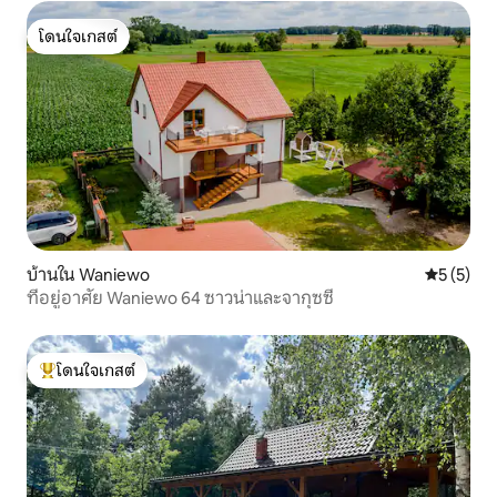
โดนใจเกสต์
โดนใจเกสต์
บ้านใน Waniewo
คะแนนเฉลี่
5 (5)
ที่อยู่อาศัย Waniewo 64 ซาวน่าและจากุซซี่
โดนใจเกสต์
โดนใจเกสต์ที่สุด