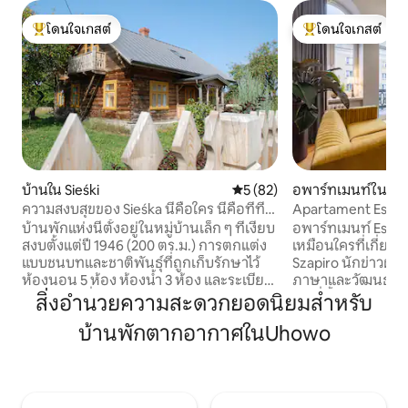
โดนใจเกสต์
โดนใจเกสต์
โดนใจเกสต์ที่สุด
โดนใจเกสต์ที่สุด
บ้านใน Sieśki
คะแนนเฉลี่ย 5 จาก 5, 82 รีวิว
5 (82)
อพาร์ทเมนท์ใน Bia
ความสงบสุขของ Sieśka นี้คือใคร นี่คือที่ที่
Apartament Espe
คุณจะได้หลีกหนีจากความเร่งรีบและวุ่นวาย
บ้านพักแห่งนี้ตั้งอยู่ในหมู่บ้านเล็ก ๆ ที่เงียบ
อพาร์ทเมนท์ Espera
สงบตั้งแต่ปี 1946 (200 ตร.ม.) การตกแต่ง
เหมือนใครที่เกี่ยว
แบบชนบทและชาติพันธุ์ที่ถูกเก็บรักษาไว้
Szapiro นักข่าวผู้
ห้องนอน 5 ห้อง ห้องน้ำ 3 ห้อง และระเบียง
ภาษาและวัฒนธรรม Espe
กว้างขวางที่มองเห็นสวนผลไม้ช่วยให้ผ่อน
นท์ที่ตั้งอยู่ใจกลาง
สิ่งอำนวยความสะดวกยอดนิยมสำหรับ
คลายได้อย่างเต็มที่และเข้าพักได้อย่าง
ที่สุดแห่งหนึ่งใน B
บ้านพักตากอากาศในUhowo
สะดวกสบายสำหรับ 16 คน ห้องครัวขนาด
เยี่ยมสำหรับการสำ
ใหญ่ที่มีอุปกรณ์ครบครันได้รับการดูแล
สวนสาธารณะโดยรอ
รักษาในสไตล์ชนบท และยังมีเครื่องใช้ไฟฟ้า
อาหาร Białystok ที่ดีที่สุด สถาน
ที่ทันสมัยครบครัน บ้านมีเครื่องทำความ
วิญญาณที่คุณจะได
ร้อนส่วนกลางและเตาปิ้งแบบบรรยากาศ
รับผิดชอบของคุณ เราชอบที่พักนี้บางทีคุณ