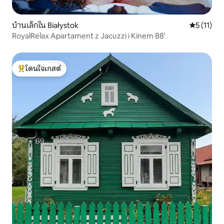
บ้านเล็กใน Białystok
คะแนนเฉลี่ย
5 (11)
RoyalRelax Apartament z Jacuzzi i Kinem 88'
โดนใจเกสต์
โดนใจเกสต์ที่สุด