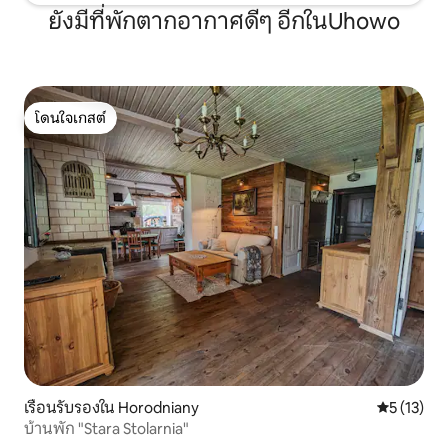
ยังมีที่พักตากอากาศดีๆ อีกในUhowo
โดนใจเกสต์
โดนใจเกสต์
เรือนรับรองใน Horodniany
คะแนนเฉลี่ย
5 (13)
บ้านพัก "Stara Stolarnia"