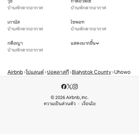
วุช
กาตอวิตเซ
บ้านพักตากอากาศ
บ้านพักตากอากาศ
เกานัส
โซพอท
บ้านพักตากอากาศ
บ้านพักตากอากาศ
กดือญา
แสดงมากขึ้น
บ้านพักตากอากาศ
Airbnb
โปแลนด์
ปอดลาสกี
Białystok County
Uhowo
© 2026 Airbnb, Inc.
ความเป็นส่วนตัว
เงื่อนไข