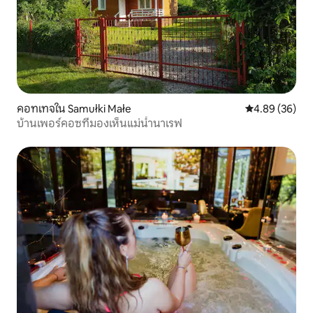
คอทเทจใน Samułki Małe
คะแนนเฉลี่ย 4.
4.89 (36)
บ้านเพอร์คอซที่มองเห็นแม่น้ำนาเรฟ