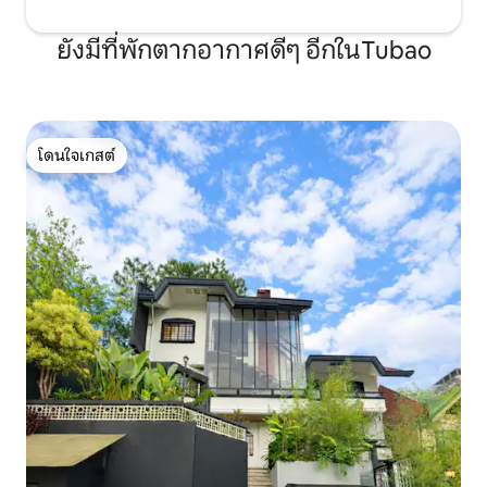
ยังมีที่พักตากอากาศดีๆ อีกในTubao
โดนใจเกสต์
โดนใจเกสต์