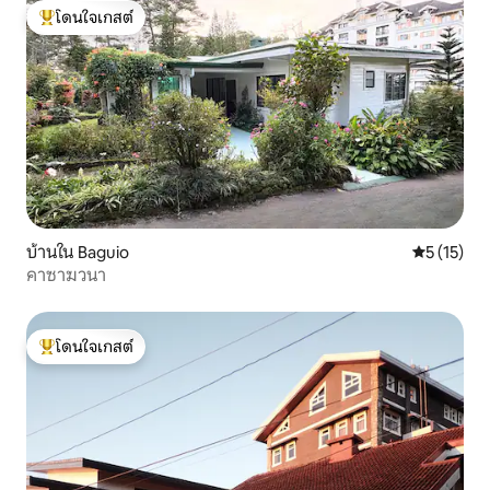
โดนใจเกสต์
โดนใจเกสต์ที่สุด
บ้านใน Baguio
คะแนนเฉลี่ย
5 (15)
คาซาฆวนา
โดนใจเกสต์
โดนใจเกสต์ที่สุด