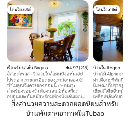
โดนใจเกสต์
โดนใจเกสต์
โดนใจเกสต์
โดนใจเกสต์
เรือนรับรองใน Baguio
คะแนนเฉลี่ย 4.97 จาก 5, 218 รีวิว
4.97 (218)
บ้านใน Itogon
ฮิลไซด์เพลส - วิวสวยใกล้แคมป์จอห์นเฮย์
บ้านไม้ Alphaland 
โปรดอ่านรายละเอียดของเราก่อนจอง 😊
คำเตือน: ที่พักนี้จอ
ทำไมคุณจึงควรจองตอนนี้ 👉 เหมาะ
โฆษณาที่ปรากฏในเฟ
สำหรับครอบครัว ห้องนอน 2 ห้องที่👉
เชียลมีเดียอื่นๆ 
อบอุ่นและทันสมัยพร้อมห้องนั่งเล่นแบบ
เพลิดเพลินกับอาก
เปิดประทุน ห้องน้ำเต็มรูปแบบ👉 1 ห้อง 👉
บ้านไม้ที่เงียบสงบ
สิ่งอำนวยความสะดวกยอดนิยมสำหรับ
Wi-Fi ความเร็วสูง ทีวี 4K👉 2 เครื่อง: 50 นิ้ว
ทำเลที่มีชื่อเสียงที
บ้านพักตากอากาศในTubao
(ห้องนั่งเล่น) และ 43 นิ้ว (ห้องนอน) พร้อม
เรามีห้องนอน 3 ห้
เน็ตฟลิกซ์และดิสนีย์ + ห้องครัว👉เต็มรูป
โดยมีเตียงคิงไซส์ 1 
แบบ 👉 ระเบียงพร้อมวิวเมืองและภูเขาที่
และเตียงสองชั้น 2 
สวยงาม 👉 ใกล้ใจกลางเมือง 👉 2 -3 นาที
พื้นที่นั่งเล่นและ