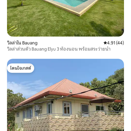
วิลล่าใน Bauang
คะแนนเฉลี่ย 4.
4.91 (44)
วิลล่าส่วนตัว Bauang Elyu 3 ห้องนอน พร้อมสระว่ายน้ำ
โดนใจเกสต์
โดนใจเกสต์