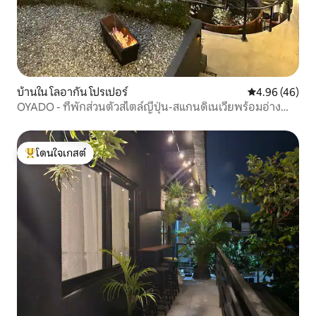
บ้านใน โลอากัน โปรเปอร์
คะแนนเฉลี่ย 4.
4.96 (46)
OYADO - ที่พักส่วนตัวสไตล์ญี่ปุ่น-สแกนดิเนเวียพร้อมอ่างน้ำ
ร้อนทำจากไม้
โดนใจเกสต์
โดนใจเกสต์ที่สุด