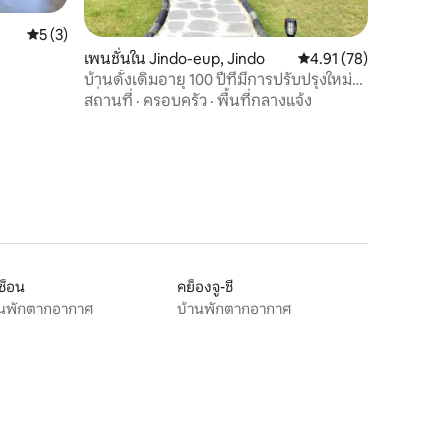
คะแนนเฉลี่ย 5 จาก 5, 3 รีวิว
5 (3)
เพนชั่นใน Jindo-eup, Jindo
คะแนนเฉลี่ย 4.91 จาก 5,
4.91 (78)
บ้านดั้งเดิมอายุ 100 ปีที่มีการปรับปรุงใหม่
เพื่อการเยียวยา
สถานที่
·
ครอบครัว
·
พื้นที่กลางแจ้ง
ช็อน
คย็องจู-ชี
านพักตากอากาศ
บ้านพักตากอากาศ