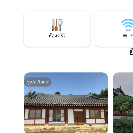
หมู่บ้าน (เดินทางโดยรถยนต์ 3 นาที) คุณจะ
ประมาณ 10
มาถึงสำนักงานขายตั๋วของ Daeheungsan *
Jindo (เดิ
เส้นทางป่าที่สะอาดและภูมิทัศน์หมู่บ้านที่
ธรรมเนีย
เงียบสงบเป็นเส้นทางเดินที่ดีสำหรับการ
สะดวก★บาร
รักษา * บริเวณใกล้เคียงเป็นสถานที่ที่เหมาะ
25,000 วอ
สำหรับการเดินทางไปนามโดเนื่องจากอยู่
คน) - มีอุปกรณ์พื้นฐานเช่นถ่านจุดระเบิดบิ
ห้องครัว
Wi-F
ใกล้กับ 100 Myeongsan Dochunan,
วเทนที่คี
Bonghwang Wings Jujak Mountain,
อาหารมาให้เพลิ
หมู่บ้านดินแดนจุดเริ่มต้นของที่ดิน
ไม้ฟืน 10 กก.
ย
Dosolam ฯลฯเป็นสถานที่ที่เหมาะสำหรับ
โดย★ต้องจ
การเดินทางไปนัมโดเพราะอยู่ใกล้กับ
คุณสามารถ
หมู่บ้านดินแดนกังจินและวาโด * การรมควัน
ได้ด้วยกา
และฆ่าเชื้อด้วยส่วนผสมจากธรรมชาติอย่าง
คืน) * มีการเปล
ทั่วถึงแต่บางครั้งคุณอาจเห็นมดหรือแมลง
เพิ่มเติมส
ป่าขนาดเล็กเพื่อให้คุณสามารถส่งออกไป
ซูเปอร์โฮสต์
มีสนามเด็
ซูเปอร์โฮสต์
ข้างนอกได้ เราไม่เป็นอันตรายต่อผู้คนเลย
(เนื่องจากอาหาร) ดังนั้นโปรดคิดบวก