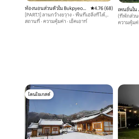
ห้องนอนส่วนตัวใน Bukpyeon
คะแนนเฉลี่ย 4.76 จาก 5, 
4.76 (68)
เพนชั่นใน
g-myeon, Haenam
[PART.1] ลานกว้างขวาง - พื้นที่เฮลิ่งที่ได้
(ที่พักส่ว
สัมผัสกับธรรมชาติ ที่พักฮันอกในแฮนัมที่
สถานที่
·
ความคุ้มค่า
·
เช็คเอาท์
Happy Map
ความคุ้มค่
ปลายแผ่นดิน
Broadcast
โดนใจเกสต์
โดนใจเกสต์