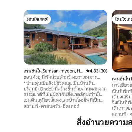
โดนใจเกสต์
โดนใจเกส
โดนใจเกสต์
โดนใจเกส
เพนชั่นใน Samsan-myeon, Ha
คะแนนเฉลี่ย 4.83 จาก 5, 
4.83 (30)
enam-gun
ชอนคังซู ที่พักส่วนตัวกว้างขวางเหมาะ
เพนชั่นใน
สำหรับครอบครัว (ห้องนอน 1 ห้อง ห้องอ
* บ้านดินเป็นสิ่งมีชีวิตและเป็นบ้านดิน
do-gun
การเยียวย
อนดอล 1 ห้อง ห้องนั่งเล่น ห้องน้ำ 2 ห้อง 25
บริสุทธิ์ (Ondol) ที่สร้างขึ้นด้วยส่วนผสมจาก
"บราวน์เฮ้า
เป็นที่พักท
พย็อง)
ธรรมชาติที่เป็นมิตรกับสิ่งแวดล้อมเท่านั้น
เตียงเสริม
เช่นดินเหนียวสีแดงและบ้านโคมไฟที่เป็น
จึงเป็นที่
มิตรกับสิ่งแวดล้อมที่มีจุดอ่อนมาก * เป็น
สถานที่
·
ครอบครัว
·
ฮีตเตอร์
เดินทางขอ
โครงสร้างเดี่ยว (25 เปียง) ซึ่งเป็นโครงสร้าง
การเข้าพั
สถานที่
·
ค
เดี่ยว (25 เปียง) ที่ทำจากห้องน้ำ 2 ห้องห้อง
สูงสุด 6 
สิ่งอำนวยความ
ครัวห้องนั่งเล่นและห้องสุขา 2 ห้องที่ให้
มากกว่า 2 คน) ★ ที่บราวน์เฮ้า
ความร้อน * หากคุณเดิน 20 นาทีบนถนนใน
พันธุ์แท้จินโด 