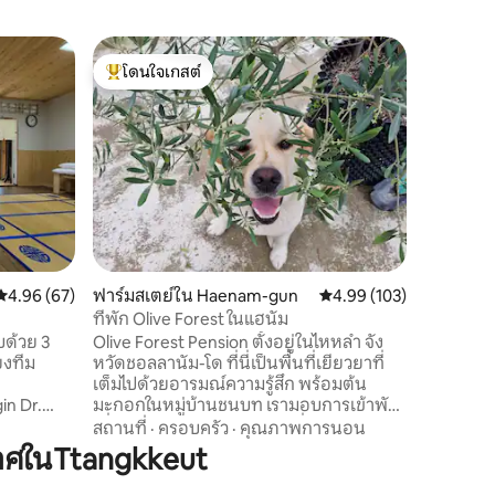
เพนชั่นใ
โดนใจเกสต์
โดนใจเก
ดรีมเฮ้าส์
โดนใจเกสต์ที่สุด
โดนใจเก
นี่เป็นอี
Jeonwin Housing เ
สมบูรณ์แ
ใต้ต้นศา
และ พาทั้งครอบครัวมาที่บ้านที่เงียบสงบ
สถานที่
·
พักสักหน่
ใกล้ๆและม
ประทานอา
และจุดสิ
คะแนนเฉลี่ย 4.96 จาก 5, 67 รีวิว
4.96 (67)
ฟาร์มสเตย์ใน Haenam-gun
คะแนนเฉลี่ย 4.99 จาก 5, 
4.99 (103)
ฝันของเราใช้ได
ลูกค้าเพีย
ที่พัก Olive Forest ในแฮนัม
เข้าพักร
บด้วย 3
Olive Forest Pension ตั้งอยู่ในไหหลำ จัง
คุณ การ♤ ชาร์จรถยนต์ไฟฟ้าอยู่
หวัดชอลลานัม-โด ที่นี่เป็นพื้นที่เยียวยาที่
สำนักงาน 
เต็มไปด้วยอารมณ์ความรู้สึก พร้อมต้น
น้ำมันอยู
in Dr.
มะกอกในหมู่บ้านชนบท เรามอบการเข้าพัก
ไปยัง Gang
g-ung-ung,
เพื่อการเยียวยาในธรรมชาติที่เงียบสงบ
สถานที่
·
ครอบครัว
·
คุณภาพการนอน
จินซึ่งมี
เพลิดเพลินกับเสียงนก เสียงลม วิวทุ่งนา และ
าศในTtangkkeut
จำกัดแล
นและการ
วิวทุ่งนา เรายินดีต้อนรับผู้ที่ต้องการอยู่ใกล้
ปรับอากาศ
ชิดกับพืชและสัตว์ หากคุณต้องการพัก