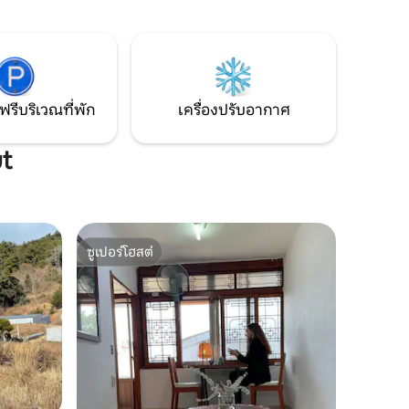
มากกว่า 4 คนและไม่เกิน 10 คน โปรดติดต่อ
รื่องใช้บน
เราล่วงหน้า ในฤดูหนาว คุณสามารถ
เพลิดเพลินไปกับกองไฟในเตาผิงภายในบ้าน
ได้ คุณจะได้มีช่วงเวลาที่อบอุ่น ในฐานะที่พัก
ห้เช่าหลุม
ที่เหมาะสำหรับครอบครัวและเป็นมิตรกับ
ถ่านและ
ธรรมชาติ แนะนำสำหรับผู้ที่กำลังมอง
ฟรีบริเวณที่พัก
เครื่องปรับอากาศ
เติมสำหรับ
หาความเงียบสงบและการเยียวยา --- Olive
กมาย แต่
Forest Pension ตั้งอยู่ในแฮนัม จังหวัดชอล
ลานัม-โด มอบการเข้าพักที่อบอุ่นและช่วยให้
ut
รู้สึกสดชื่น ล้อมรอบด้วยต้นมะกอกและ
ส่วนตัว มี
ชนบทที่สงบสุข
 เรา
งสุด 10
ซูเปอร์โฮสต์
ซูเปอร์โฮสต์