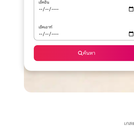
เช็คอิน
เช็คเอาท์
ค้นหา
เกสต