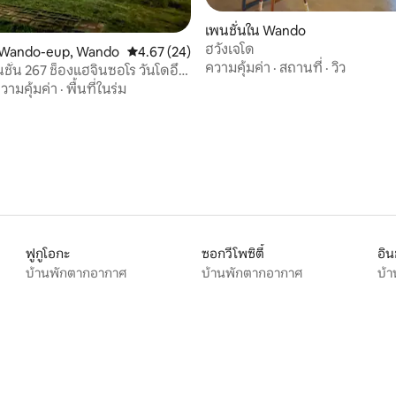
เพนชั่นใน Wando
ฮวังเจโด
52 รีวิว
น Wando-eup, Wando
คะแนนเฉลี่ย 4.67 จาก 5, 24 รีวิว
4.67 (24)
ความคุ้มค่า
·
สถานที่
·
วิว
นชั่น 267 ช็องแฮจินซอโร วันโดอึป
วามคุ้มค่า
·
พื้นที่ในร่ม
ฟูกูโอกะ
ซอกวีโพซิตี้
อิน
บ้านพักตากอากาศ
บ้านพักตากอากาศ
บ้