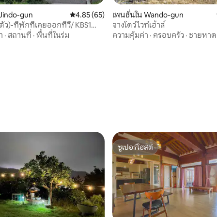
68 รีวิว
 Jindo-gun
คะแนนเฉลี่ย 4.85 จาก 5, 65 รีวิว
4.85 (65)
เพนชั่นใน Wando-gun
นตัว)-ที่พักที่เคยออกทีวี/ KBS1
จางโดว์ไวท์เฮ้าส์
 6 ครั้ง, KBC Gwangju
า
·
สถานที่
·
พื้นที่ในร่ม
ความคุ้มค่า
·
ครอบครัว
·
ชายหาด
ing 100 วินาที
ซูเปอร์โฮสต์
ซูเปอร์โฮสต์