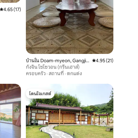
คะแนนเฉลี่ย 4.65 จาก 5, 17 รีวิว
4.65 (17)
บ้านใน Doam-myeon, Gangjin
คะแนนเฉลี่ย 4.95 จาก 5,
4.95 (21)
-gun
กังจิน โซโซวอน (กรีนเฮาส์)
ครอบครัว
·
สถานที่
·
ตกแต่ง
โดนใจเกสต์
โดนใจเกสต์