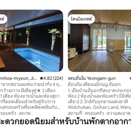
ต์
โดนใจเกสต์
ต์
โดนใจเกสต์
30 รีวิว
 Imhoe-myeon, Jin
คะแนนเฉลี่ย 4.82 จาก 5, 224 รีวิว
4.82 (224)
เพนชั่นใน Yeongam-gun
าจากสปาและสระว่ายน้ำทั้ง 4 ฤดู
ย็องอัม เพียนแบ็กนมู ฮันอก
ส์ บราวน์เฮ้าส์ ห้อง 1"
ี่กว้างขวาง มีเตียงคู่★ 2 เตียง
1. เป็นบ้านฮันอกที่สะอาดประกอ
 1 เตียง ห้องอาบน้ำและห้องสุขา
ห้อง 2 ห้องน้ำและห้องครัว (ใช้เพียงทีม
พักที่ยอดเยี่ยมสำหรับคู่รัก/การ
เดียว) 2. ใกล้กับอุทยานแห่งชาติ
งครอบครัวเพื่อเพลิดเพลินกับ
Wolchulsan, Gichan Land, Wang
กที่สะดวกสบาย (มาตรฐาน 2 คน/
Ruins, พิพิธภัณฑ์ศิลปะ Ha Jun
รอบครัว
·
สภาพ
สถานที่
·
ครอบครัว
·
ความสะอาด
คน 20,000 บาทต่อคนหากมี
ร้านกาแฟชื่อดังฯลฯ 3. เป็นหมู่บ้านชนบทที่
สะดวกยอดนิยมสำหรับบ้านพักตากอาก
ส์ เรามีสุนัข
เงียบสงบ แต่การระบายความร้อ
4 ตัว แบ็กกู ^^ สถานที่ตั้ง:
ทำความร้อนดีทั้งหมด (มีเครื่อง