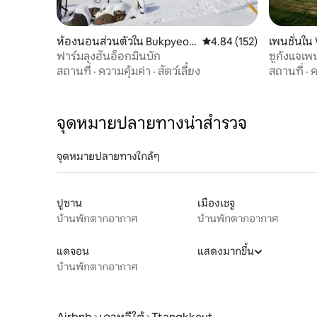
ห้องนอนส่วนตัวใน Bukpyeon
คะแนนเฉลี่ย 4.84 จาก 5, 1
4.84 (152)
เพนชั่นใ
g-myeon, Haenam-gun
ฟาร์มลุงฮันอ็อกมินบัก
ซูกังแจเพ
วันโดกัน
สถานที่
·
ความคุ้มค่า
·
สัตว์เลี้ยง
สถานที่
·
ค
จุดหมายปลายทางน่าสำรวจ
จุดหมายปลายทางใกล้ๆ
ปูซาน
เมืองเชจู
บ้านพักตากอากาศ
บ้านพักตากอากาศ
แดจอน
แสดงมากขึ้น
บ้านพักตากอากาศ