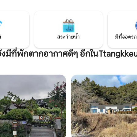
 กม. จาก Jindo-eup ไปยังท่าเรือ
และแต่ละห้องมีพัดลม) 4. มีอุปกรณ์ทำ
มคือท่าเรือ Paengmok) ค่า
อาหารครบครัน มีไมโครเวฟ เตา เค
มสิ่งอำนวยความ
โต๊ะอาหาร ช้อนและตะเกียบ ฯลฯ 5. ชุด
์บีคิว (20,000 วอน/2 คน,
เครื่องนอนสะอาดมาก 6. มีบาร์บีคิวกลาง
น/3 ~ 4 คน, 30,000 วอน/5 - 6
แจ้งและมีที่จอดรถขนาดใหญ่(เราใ
ไฟ ไฟฉาย และคีมคีบ คุณต้องนำ
i
สระว่ายน้ำ
มีที่จอดรถ
บจานด้านหน้าช้อนไม้ฯลฯ (เพียงนำ
เตาปิ้งมาด้วย ไม่มีค่าใช้จ่ายเพิ่ม
ดเพลิน ^^) หลุมก่อ★ไฟ +
บาร์บีคิว!) เราได้รับข้อซักถามมา
 (20,000 วอน) ใช้สปาได้
การเช่าเตา BBQ นั้นฟรี! 7. มีผ้าเช็ดตัวและ
ังมีที่พักตากอากาศดีๆ อีกในTtangkke
องล่วงหน้า (₩40,000/1 คืน)
ของใช้ในห้องน้ำให้ 8. มี Wi-Fi 9. สามารถทำ
ใช้สระว่ายน้ำกลางแจ้งสุดพิเศษ
อาหารเองได้ในห้องครัวของฮันอก
รจอง★ล่วงหน้า (50,000 วอน/1
อุปกรณ์ทำอาหารตามปกติครบครัน 10.
ี่ยนน้ำทุกวัน ค่าธรรมเนียม
มีที่จอดรถขนาดใหญ่ มีที่จอดรถสู
ำหรับ★สุนัข (20,000 วอน/คืน) *
คัน
กเล่นสำหรับสุนัขให้บริการฟรี