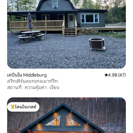
เคบินใน Middleburg
คะแนนเฉลี่ย 4.
4.98 (47)
สวีทเฟิร์นคอทเทจเมาท์รีท
สถานที่
·
ความคุ้มค่า
·
เงียบ
โดนใจเกสต์
โดนใจเกสต์ที่สุด