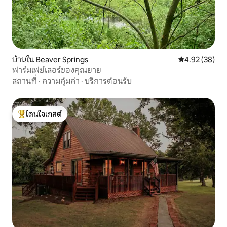
บ้านใน Beaver Springs
คะแนนเฉลี่ย 4.
4.92 (38)
ฟาร์มเฟย์เลอร์ของคุณยาย
สถานที่
·
ความคุ้มค่า
·
บริการต้อนรับ
โดนใจเกสต์
โดนใจเกสต์ที่สุด