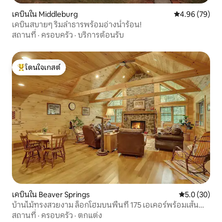
เคบินใน Middleburg
คะแนนเฉลี่ย 4.
4.96 (79)
เคบินสบายๆ ริมลำธารพร้อมอ่างน้ำร้อน!
สถานที่
·
ครอบครัว
·
บริการต้อนรับ
โดนใจเกสต์
โดนใจเกสต์ที่สุด
เคบินใน Beaver Springs
คะแนนเฉลี่ย 5
5.0 (30)
บ้านไม้ทรงสวยงาม ล็อกโฮมบนพื้นที่ 175 เอเคอร์พร้อมเส้น
ทางเดินป่า
สถานที่
·
ครอบครัว
·
ตกแต่ง