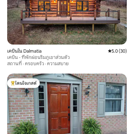
เคบินใน Dalmatia
คะแนนเฉลี่ย 5
5.0 (30)
เคบิน - ที่พักผ่อนริมภูเขาส่วนตัว
สถานที่
·
ครอบครัว
·
ความสบาย
โดนใจเกสต์
โดนใจเกสต์ที่สุด