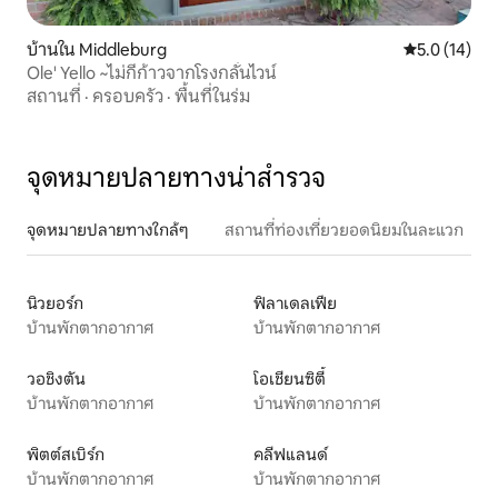
บ้านใน Middleburg
คะแนนเฉลี่ย 5
5.0 (14)
Ole' Yello ~ไม่กี่ก้าวจากโรงกลั่นไวน์
สถานที่
·
ครอบครัว
·
พื้นที่ในร่ม
จุดหมายปลายทางน่าสำรวจ
จุดหมายปลายทางใกล้ๆ
สถานที่ท่องเที่ยวยอดนิยมในละแวก
นิวยอร์ก
ฟิลาเดลเฟีย
บ้านพักตากอากาศ
บ้านพักตากอากาศ
วอชิงตัน
โอเชียนซิตี้
บ้านพักตากอากาศ
บ้านพักตากอากาศ
พิตต์สเบิร์ก
คลีฟแลนด์
บ้านพักตากอากาศ
บ้านพักตากอากาศ