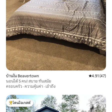
บ้านใน Beavertown
คะแนนเฉลี่ย 4.
4.91 (47)
นอนได้ 5 คน! สบาย ทันสมัย
ครอบครัว
·
ความคุ้มค่า
·
เข้าถึง
โดนใจเกสต์
โดนใจเกสต์ที่สุด