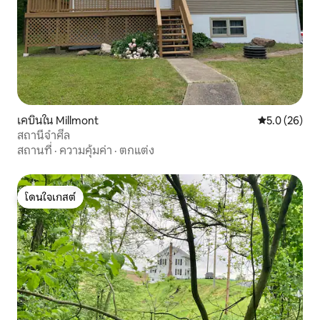
เคบินใน Millmont
คะแนนเฉลี่ย 5
5.0 (26)
สถานีจำศีล
สถานที่
·
ความคุ้มค่า
·
ตกแต่ง
โดนใจเกสต์
โดนใจเกสต์