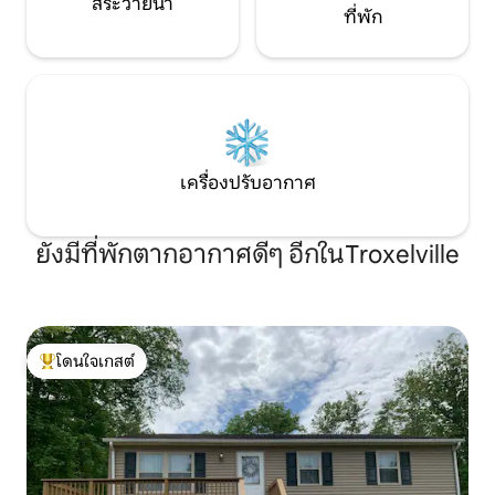
สระว่ายน้ำ
ที่พัก
เครื่องปรับอากาศ
ยังมีที่พักตากอากาศดีๆ อีกในTroxelville
โดนใจเกสต์
โดนใจเกสต์ที่สุด