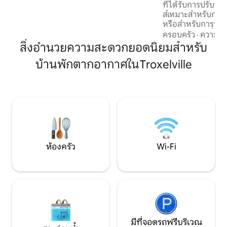
ที่ได้รับการปรับปรุง
ตกปลา และขับรถชมทิวทัศน์ในป่าแห่งรัฐ
ส์เหมาะสำหรับการ
Bald Eagle หรือเพียงแค่พักผ่อนและผ่อน
หรือสำหรับการพักผ่
คลายในเคบินวินเทจอันเงียบสงบของคุณ
ระหว่างสถานที่จัด
ครอบครัว
·
ความคุ้
สวยงาม 2 แห่งทำให้ที
สิ่งอำนวยความสะดวกยอดนิยมสำหรับ
แบบสำหรับผู้เข้าพักท
บ้านพักตากอากาศในTroxelville
อยู่ห่างเพียงไม่กี
เหมาะสำหรับการต
ปิกนิก พื้นที่ใกล้เ
จำกัดเพียง R.B Wi
ปลาใน Weikert เส้
ไวน์ต่างๆ เพียง 45 
ห้องครัว
Wi-Fi
มีที่จอดรถฟรีบริเวณ