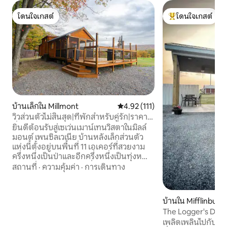
โดนใจเกสต์
โดนใจเกสต์
โดนใจเกสต์
โดนใจเกสต์ที่สุด
บ้านเล็กใน Millmont
คะแนนเฉลี่ย 4.92 จาก 5, 111 รีวิว
4.92 (111)
วิวส่วนตัวไม่สิ้นสุด|ที่พักสำหรับคู่รัก|ราคา
ต่ำสุด |Wi-Fi
ยินดีต้อนรับสู่เซเว่นเมาน์เทนวิสตาในมิลล์
มอนต์ เพนซิลเวเนีย บ้านหลังเล็กส่วนตัว
แห่งนี้ตั้งอยู่บนพื้นที่ 11 เอเคอร์ที่สวยงาม
ครึ่งหนึ่งเป็นป่าและอีกครึ่งหนึ่งเป็นทุ่งหญ้า
กว้างโล่ง พร้อมวิวภูเขาที่สวยงามและ
สถานที่
·
ความคุ้มค่า
·
การเดินทาง
สามารถเดินทางไปยังเพนนส์ครีกที่อยู่ใกล้
เคียงได้ เคบินแห่งนี้เหมาะสำหรับคู่รัก
ครอบครัว และทริปตกปลาแบบฟลายฟิชชิง
บ้านใน Mifflinburg
มีบรรยากาศที่เงียบสงบและเป็นส่วนตัว
The Logger's Den
อากาศบนภูเขาที่สดชื่น และพื้นที่ที่เหมาะ
เพลิดเพลินไปกับที่พ
สำหรับสัตว์เลี้ยง เพลิดเพลินกับการเดินป่า