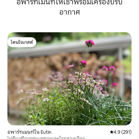
อพาร์ทเมนท์ให้เช่าพร้อมเครื่องปรับ
อากาศ
โดนใจเกสต์
โดนใจเกสต์
อพาร์ทเมนท์ใน Eutin
คะแนนเฉลี่ย 4.
4.9 (291)
ไม่กี่นาทีจากทะเลสาบและใจกลางเมือง