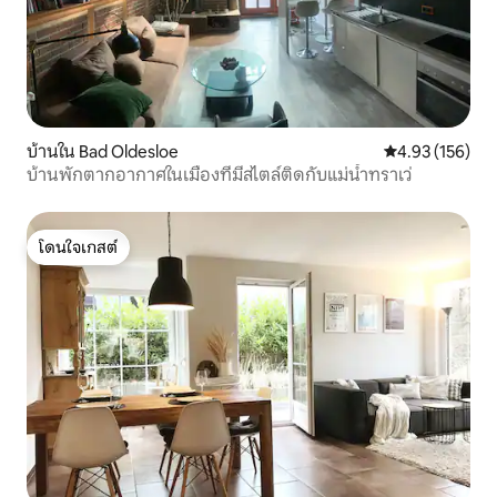
บ้านใน Bad Oldesloe
คะแนนเฉลี่ย 4.9
4.93 (156)
บ้านพักตากอากาศในเมืองที่มีสไตล์ติดกับแม่น้ำทราเว่
โดนใจเกสต์
โดนใจเกสต์