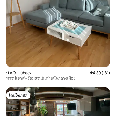
บ้านใน Lübeck
คะแนนเฉลี่ย 4.8
4.89 (181)
ทาวน์เฮาส์พร้อมสวนในทำเลใจกลางเมือง
โดนใจเกสต์
โดนใจเกสต์