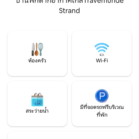
บ้านพักตากอากาศใกล้Travemünde
การวิ่งจ๊อกกิ้งในยามเช้าสนามกอล์ฟและ
สวน การเดินไปยังสถ
Strand
โรงเรียนสอนแล่นเรือใบตั้งอยู่หน้าประตู
Lübeck) ใช้เวลา 5 
โดยตรงและสำหรับนักว่ายน้ำที่ใช้งานอยู่
ไม่เห็นน้ำแต่คุณสา
การเข้าถึงยังอยู่หน้าประตูโดยตรง
ฟากขนาดใหญ่ได้จ
ห้องครัว
Wi-Fi
มีที่จอดรถฟรีบริเวณ
สระว่ายน้ำ
ที่พัก