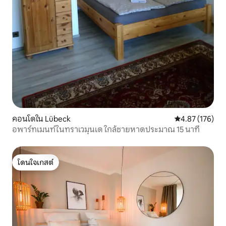
คอนโดใน Lübeck
คะแนนเฉลี่ย 4.8
4.87 (176)
อพาร์ทเมนท์ในทราเวมุนเด ใกล้ชายหาดประมาณ 15 นาที
โดนใจเกสต์
โดนใจเกสต์