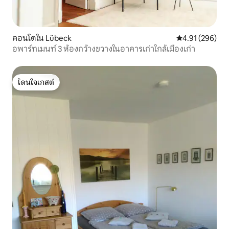
คอนโดใน Lübeck
คะแนนเฉลี่ย 4.9
4.91 (296)
อพาร์ทเมนท์ 3 ห้องกว้างขวางในอาคารเก่าใกล้เมืองเก่า
โดนใจเกสต์
โดนใจเกสต์