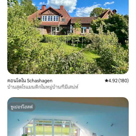
คอนโดใน Schashagen
คะแนนเฉลี่ย 4.9
4.92 (180)
บ้านสุดโรแมนติกในหมู่บ้านที่มีเสน่ห์
ซูเปอร์โฮสต์
ซูเปอร์โฮสต์