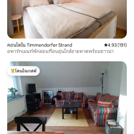
คอนโดใน Timmendorfer Strand
คะแนนเฉลี่ย 4.9
4.93 (191)
อพาร์ทเมนท์พักผ่อนที่อบอุ่นใกล้ชายหาดพร้อมซาวน่า
โดนใจเกสต์
โดนใจเกสต์ที่สุด