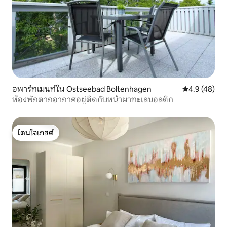
อพาร์ทเมนท์ใน Ostseebad Boltenhagen
คะแนนเฉลี่ย 4
4.9 (48)
ห้องพักตากอากาศอยู่ติดกับหน้าผาทะเลบอลติก
โดนใจเกสต์
โดนใจเกสต์