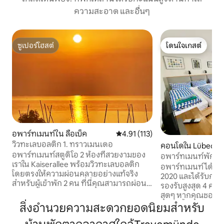
ความสะอาด และอื่นๆ
ซูเปอร์โฮสต์
โดนใจเกสต์
ซูเปอร์โฮสต์
โดนใจเกสต์
อพาร์ทเมนท์ใน ลือเบ็ค
คะแนนเฉลี่ย 4.91 จาก 5, 113 รีวิว
4.91 (113)
วิวทะเลบอลติก 1. ทราวเมนเดอ
คอนโดใน Lübeck
อพาร์ทเมนท์สตูดิโอ 2 ห้องที่สวยงามของ
อพาร์ทเมนท์พักผ่
เราใน Kaiserallee พร้อมวิวทะเลบอลติก
ครอบครัวในทำเลใจ
อพาร์ทเมนท์ได้รับ
โดยตรงให้ความผ่อนคลายอย่างแท้จริง
2020 และได้รับการ
สำหรับผู้เข้าพัก 2 คน ที่นี่คุณสามารถผ่อน
รองรับสูงสุด 4 คนแ
คลายบนระเบียงชมความเร่งรีบและวุ่นวาย
สุดๆ หากคุณชอบก
บนทะเลบอลติกและปล่อยให้วันสิ้นสุดได้
ริมแม่น้ำอยู่ห่าง
สิ่งอำนวยความสะดวกยอดนิยมสำหรับ
อย่างสะดวกสบาย สำหรับการพักผ่อนที่มี
คุณต้องการสถานที่
กิจกรรมตลอดเวลาทางเดินนี้เหมาะสำหรับ
2 และมีระเบียงหลัง