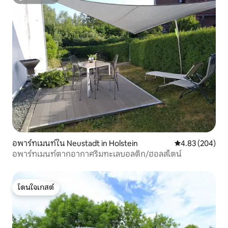
ซูเปอร์โฮสต์
อพาร์ทเมนท์ใน Neustadt in Holstein
คะแนนเฉลี่ย 4.83
4.83 (204)
อพาร์ทเมนท์ตากอากาศริมทะเลบอลติก/ฮอลสไตน์
โดนใจเกสต์
โดนใจเกสต์