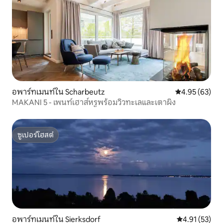
อพาร์ทเมนท์ใน Scharbeutz
คะแนนเฉลี่ย 4.
4.95 (63)
MAKANI 5 - เพนท์เฮาส์หรูพร้อมวิวทะเลและเตาผิง
ซูเปอร์โฮสต์
ซูเปอร์โฮสต์
อพาร์ทเมนท์ใน Sierksdorf
คะแนนเฉลี่ย 4.
4.91 (53)