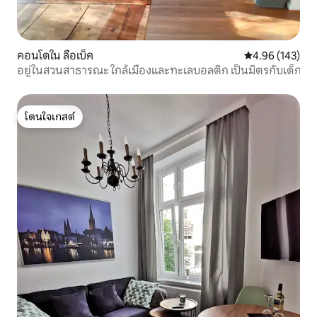
คอนโดใน ลือเบ็ค
คะแนนเฉลี่ย 4.9
4.96 (143)
อยู่ในสวนสาธารณะ ใกล้เมืองและทะเลบอลติก เป็นมิตรกับเด็ก
โดนใจเกสต์
โดนใจเกสต์