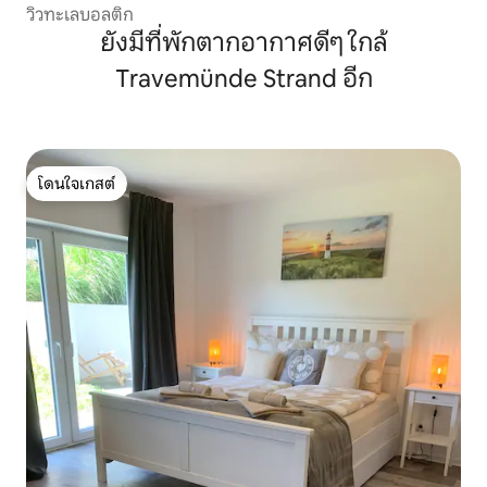
วิวทะเลบอลติก
ยังมีที่พักตากอากาศดีๆ ใกล้
Travemünde Strand อีก
โดนใจเกสต์
โดนใจเกสต์