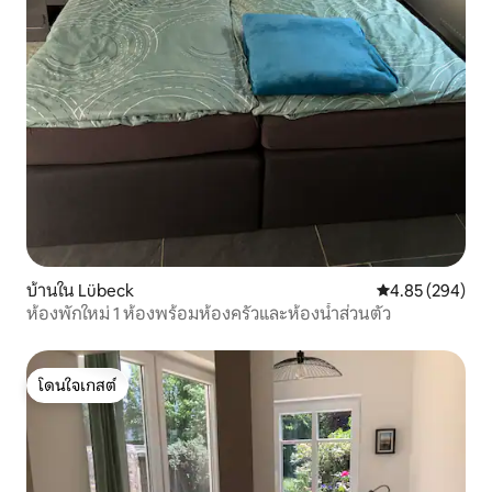
บ้านใน Lübeck
คะแนนเฉลี่ย 4.85
4.85 (294)
ห้องพักใหม่ 1 ห้องพร้อมห้องครัวและห้องน้ำส่วนตัว
โดนใจเกสต์
โดนใจเกสต์