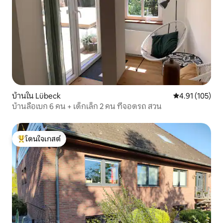
บ้านใน Lübeck
คะแนนเฉลี่ย 4.9
4.91 (105)
บ้านลือเบก 6 คน + เด็กเล็ก 2 คน ที่จอดรถ สวน
โดนใจเกสต์
โดนใจเกสต์ที่สุด