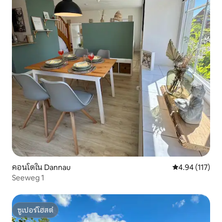
คอนโดใน Dannau
คะแนนเฉลี่ย 4.9
4.94 (117)
Seeweg 1
ซูเปอร์โฮสต์
ซูเปอร์โฮสต์