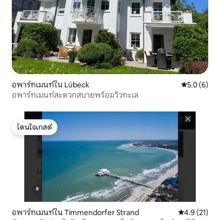
อพาร์ทเมนท์ใน Lübeck
คะแนนเฉลี่ย 
5.0 (6)
อพาร์ทเมนท์สะดวกสบายพร้อมวิวทะเล
โดนใจเกสต์
โดนใจเกสต์
อพาร์ทเมนท์ใน Timmendorfer Strand
คะแนนเฉลี่ย 4
4.9 (21)