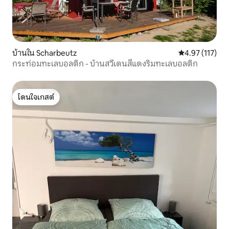
บ้านใน Scharbeutz
คะแนนเฉลี่ย 4.9
4.97 (117)
กระท่อมทะเลบอลติก - บ้านสวีเดนสีแดงริมทะเลบอลติก
โดนใจเกสต์
โดนใจเกสต์