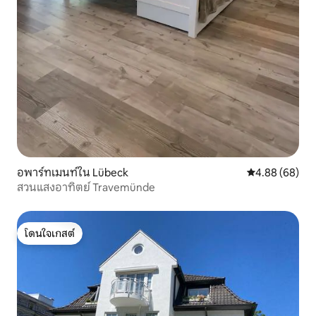
อพาร์ทเมนท์ใน Lübeck
คะแนนเฉลี่ย 4.8
4.88 (68)
สวนแสงอาทิตย์ Travemünde
โดนใจเกสต์
โดนใจเกสต์