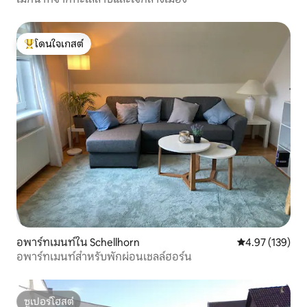
โดนใจเกสต์
โดนใจเกสต์ที่สุด
อพาร์ทเมนท์ใน Schellhorn
คะแนนเฉลี่ย 4.9
4.97 (139)
อพาร์ทเมนท์สำหรับพักผ่อนเชลล์ฮอร์น
ซูเปอร์โฮสต์