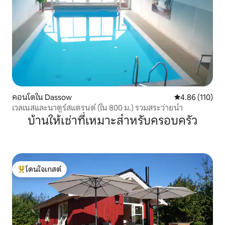
คอนโดใน Dassow
คะแนนเฉลี่ย 4.8
4.86 (110)
เวลเนสและนาตูร์สแตรนด์ (ใน 800 ม.) รวมสระว่ายน้ำ
บ้านให้เช่าที่เหมาะสำหรับครอบครัว
โดนใจเกสต์
โดนใจเกสต์ที่สุด