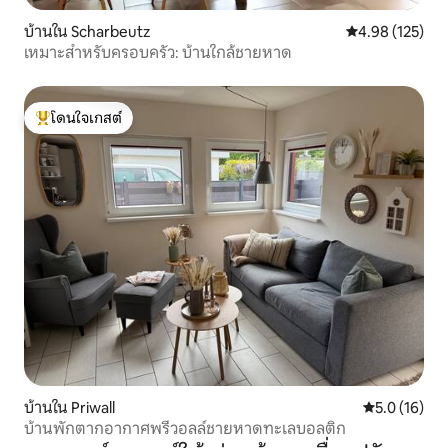
บ้านใน Scharbeutz
คะแนนเฉลี่ย 4.9
4.98 (125)
เหมาะสำหรับครอบครัว: บ้านใกล้ชายหาด
โดนใจเกสต์
โดนใจเกสต์ที่สุด
บ้านใน Priwall
คะแนนเฉลี่ย 5
5.0 (16)
บ้านพักตากอากาศพรีวอลล์ชายหาดทะเลบอลติก