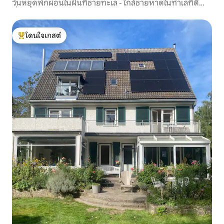
วันหยุดพักผ่อนในฝันที่ชายทะเล - ใกล้ชายหาดในทำเลที่ดี
ที่สุด
โดนใจเกสต์
โดนใจเกสต์ที่สุด