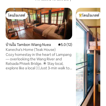
โดนใจเกสต์
โดนใจเกสต์
โดนใจเกสต์
โดนใจเกสต์ที่สุด
บ้านใน Tambon Wiang Nuea
คะแนนเฉลี่ย 5.0 จาก 5, 12 รีวิว
5.0 (12)
Kanecha's Home (Teak House)
Cozy homestay in the heart of Lampang
— overlooking the Wang River and
Ratsada Phisek Bridge. 🌟 Stay local,
explore like a local 🚶‍♂️Just 3-min walk to
the local daily market 🍨 5 min to the
lively weekend night market 🥡 10 min to
the vibrant Friday night market 🍤 20 min
to the Monday & Tuesday night markets
🚲 Free bike rental — the best way to
explore the old town! Whether you're
here to relax by the river or stroll the
night markets, Kanecha's Home is your