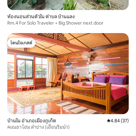
ห้องนอนส่วนตัวใน ตำบล บ้านแลง
Rm.4 For Solo Traveler + Big Shower next door
โดนใจเกสต์
โดนใจเกสต์
บ้านใน อำเภอเมืองภูเก็ต
คะแนนเฉลี่ย 4.
4.84 (37)
คเณชา โฮม ลำปาง (เฮือนริมน้ำ)