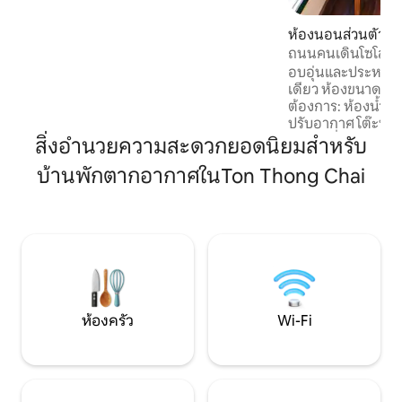
perfect base in Lampang.
ห้องนอนส่วนตัวใ
eang Lampang
ถนนคนเดินโซโล - ฟ
อบอุ่นและประหยัด
เดียว ห้องขนาดกะทัดรัดที่มีทุกสิ่งที่คุณ
ต้องการ: ห้องน้ำส่วน
ปรับอากาศ โต๊ะทำง
ใหญ่ เครื่องซักผ้าตู
สิ่งอำนวยความสะดวกยอดนิยมสำหรับ
ประทานอาหาร ตั้งอยู่ภายในถนนคนเดิน
บ้านพักตากอากาศในTon Thong Chai
ลำปาง ร้านอาหารท
อยู่ในระยะเดินถึงได้ Fong Lee CC เป
อาคารมรดกเก่าแก่นั
การปรับปรุงใหม่เพ
และงานฝีมือแบบค
สะดวกสบายที่ทันสมั
ค้นหาช่วงเวลาเดี่
ห้องครัว
Wi-Fi