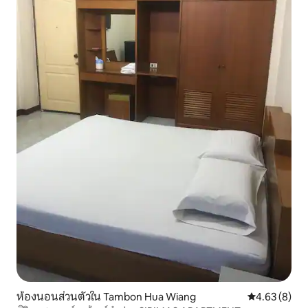
ห้องนอนส่วนตัวใน Tambon Hua Wiang
คะแนนเฉลี่ย 4
4.63 (8)