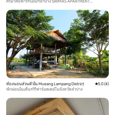
ศิริมาศอพาร์ทเม้นท์ลำปาง SIRIMAS APARTMENT
LAMPANG
ห้องนอนส่วนตัวใน Mueang Lampang District
คะแนนเฉลี่ย 
5.0 (4)
พักผ่อนในเต็นท์ที่ฟาร์มสเตย์ในจังหวัดลำปาง