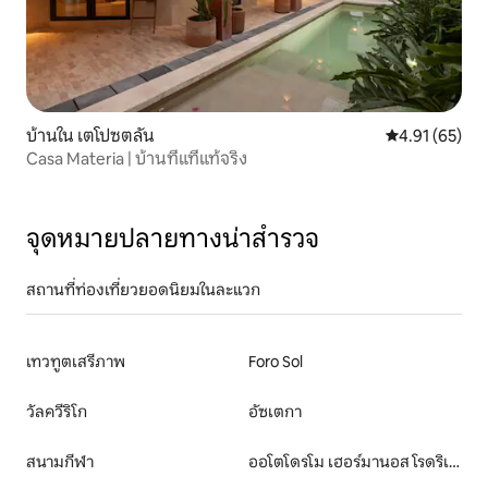
บ้านใน เตโปซตลัน
คะแนนเฉลี่ย 4.
4.91 (65)
Casa Materia | บ้านที่แที่แท้จริง
จุดหมายปลายทางน่าสำรวจ
สถานที่ท่องเที่ยวยอดนิยมในละแวก
เทวทูตเสรีภาพ
Foro Sol
วัลควีริโก
อัซเตกา
สนามกีฬา
ออโตโดรโม เฮอร์มานอส โรดริเกซ