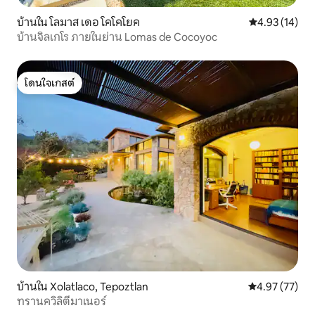
บ้านใน โลมาส เดอ โคโคโยค
คะแนนเฉลี่ย 4.
4.93 (14)
บ้านจิลเกโร ภายในย่าน Lomas de Cocoyoc
โดนใจเกสต์
โดนใจเกสต์
บ้านใน Xolatlaco, Tepoztlan
คะแนนเฉลี่ย 4.
4.97 (77)
ทรานควิลิตี้มาเนอร์