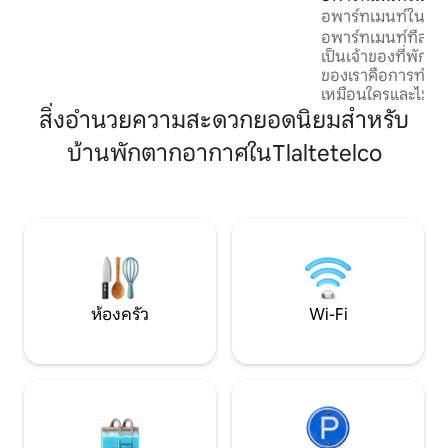
ห่างจากตัวเมืองเพียง 12 นาที คุณสามารถ
อพาร์ทเมนท์ในตัวเ
เพลิดเพลินไปกับพลังงานที่เป็นเอกลักษณ์
ระเบียงและ WiFi
อพาร์ทเมนท์ที่สวย
ของที่นี่
เป็นเจ้าของที่พักท
ของเราคือการทำให้
เหมือนใครและไม่มีใค
จากตัวเมือง Tepoz ห
สิ่งอำนวยความสะดวกยอดนิยมสำหรับ
หมายปลายทางที่ไม
บ้านพักตากอากาศในTlaltetelco
บรรยากาศแบบองค์ร
สำหรับการค้นพบแล
แวดล้อมในท้องถิ่น
หรือเพื่อน * ห้องพั
อุปกรณ์ครบครันห
และระเบียง * อินเทอ
* ที่จอดรถ * เป็นมิต
ห้องครัว
Wi-Fi