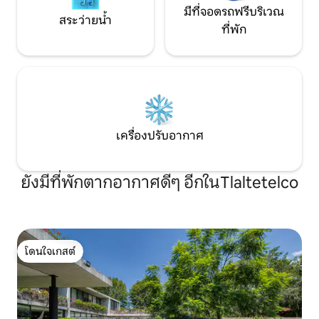
มีที่จอดรถฟรีบริเวณ
สระว่ายน้ำ
ที่พัก
เครื่องปรับอากาศ
ยังมีที่พักตากอากาศดีๆ อีกในTlaltetelco
โดนใจเกสต์
โดนใจเกสต์