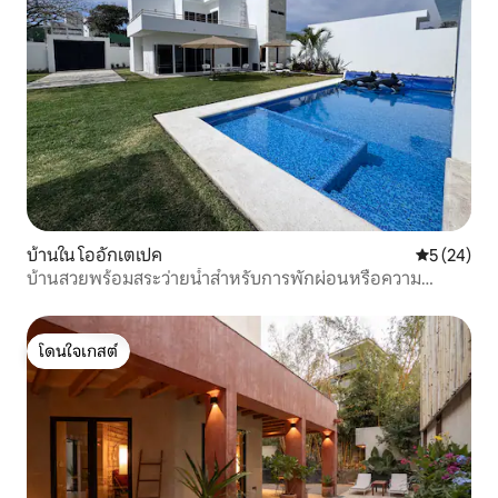
บ้านใน โออักเตเปค
คะแนนเฉลี่ย
5 (24)
บ้านสวยพร้อมสระว่ายน้ำสำหรับการพักผ่อนหรือความ
สนุกสนาน
โดนใจเกสต์
โดนใจเกสต์