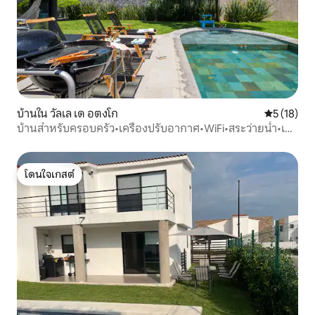
บ้านใน วัลเล เด อตงโก
คะแนนเฉลี่ย
5 (18)
บ้านสำหรับครอบครัว•เครื่องปรับอากาศ•WiFi•สระว่ายน้ำ•เตา
ย่าง•วิว•8 คน
โดนใจเกสต์
โดนใจเกสต์