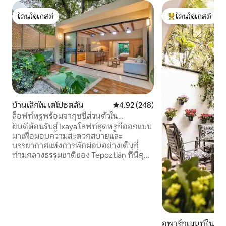
โดนใจเกสต์
โดนใจเกสต์
โดนใจเกสต์
โดนใจเกสต์ที่สุด
บ้านเล็กใน เตโปซตลัน
คะแนนเฉลี่ย 4.92 จาก 5, 248 รีวิว
4.92 (248)
ล็อฟท์หรูพร้อมจากุซซี่ส่วนตัวใน
Tepoztlán
ยินดีต้อนรับสู่ Ixaya โลฟท์สุดหรูที่ออกแบบ
มาเพื่อมอบความสะดวกสบายและ
บรรยากาศแห่งการพักผ่อนอย่างเต็มที่
ท่ามกลางธรรมชาติของ Tepoztlán ที่นี่คุณ
จะได้พบกับที่พักผ่อนในอุดมคติเพื่อ
ตัดขาดจากสิ่งรอบข้าง: เตียงคิงไซส์ จากุซซี่
อาบน้ำร้อนส่วนตัว (มีค่าใช้จ่ายเพิ่มเติม)
ห้องครัวที่มีอุปกรณ์ครบครัน หน้าต่างบาน
ใหญ่ และสวนส่วนตัวสองแห่งที่เติมเต็ม
แต่ละพื้นที่ด้วยแสงและความสงบ ตั้งอยู่ใน
ย่านที่อยู่อาศัยที่เงียบสงบและปลอดภัย
อพาร์ทเมนท์ใน เต