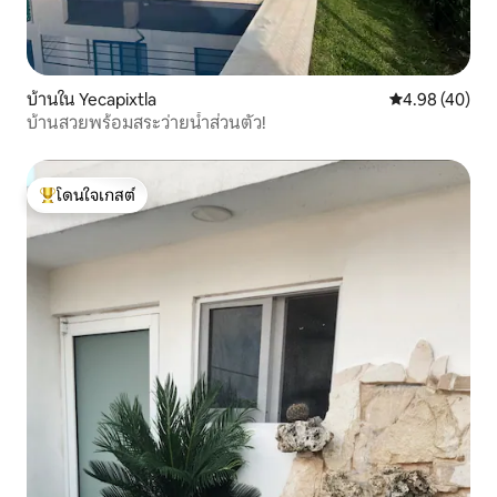
บ้านใน Yecapixtla
คะแนนเฉลี่ย 4.
4.98 (40)
บ้านสวยพร้อมสระว่ายน้ำส่วนตัว!
โดนใจเกสต์
โดนใจเกสต์ที่สุด