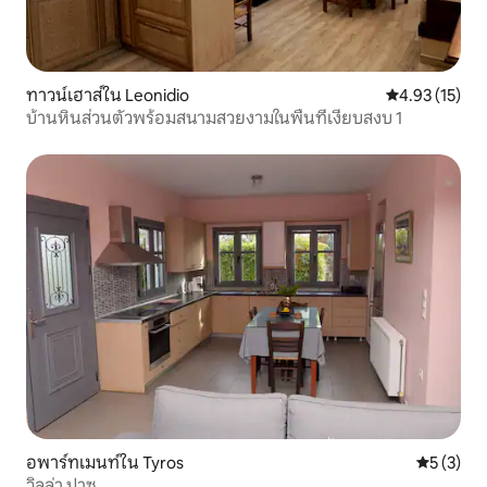
ทาวน์เฮาส์ใน Leonidio
คะแนนเฉลี่ย 4.
4.93 (15)
บ้านหินส่วนตัวพร้อมสนามสวยงามในพื้นที่เงียบสงบ 1
อพาร์ทเมนท์ใน Tyros
คะแนนเฉลี่
5 (3)
วิลล่า ปาซ