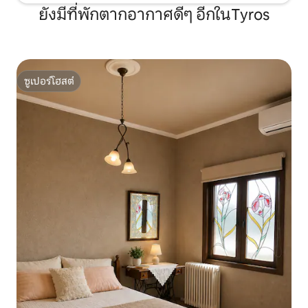
ยังมีที่พักตากอากาศดีๆ อีกในTyros
ซูเปอร์โฮสต์
ซูเปอร์โฮสต์