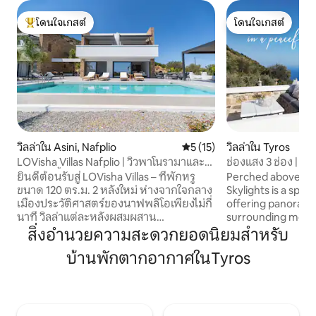
โดนใจเกสต์
โดนใจเกสต์
โดนใจเกสต์ที่สุด
โดนใจเกสต์
วิลล่าใน Asini, Nafplio
คะแนนเฉลี่ย 5 จาก 5, 15 รีวิว
5 (15)
วิลล่าใน Tyros
LOVisha Villas Nafplio | วิวพาโนรามาและ
ช่องแสง 3 ช่อง | 
สระว่ายน้ำ
ยินดีต้อนรับสู่ LOVisha Villas – ที่พักหรู
Perched above the
ขนาด 120 ตร.ม. 2 หลังใหม่ ห่างจากใจกลาง
Skylights is a spac
เมืองประวัติศาสตร์ของนาฟพลิโอเพียงไม่กี่
offering panorami
นาที วิลล่าแต่ละหลังผสมผสาน
surrounding mounta
สถาปัตยกรรมร่วมสมัยกับความเป็นส่วนตัว
traditional Greek v
สิ่งอำนวยความสะดวกยอดนิยมสำหรับ
การออกแบบมินิมอลที่ประณีต สระว่ายน้ำ
sized 145 sq.m. h
บ้านพักตากอากาศในTyros
ส่วนตัวขนาดใหญ่ ห้องนอนที่มีห้องน้ำในตัว
authentic and peac
3 ห้อง ผ้าปูที่นอนระดับพรีเมียม
8–10 minute drive fr
เฟอร์นิเจอร์คุณภาพสูง และการใช้ชีวิตในร่ม
for families or gro
และกลางแจ้งที่ลงตัว LOVisha Villas ตั้งอยู่
to unwind, enjoy l
ในที่ดินส่วนตัวขนาด 4 เอเคอร์ที่โอบล้อม
terrace and aroun