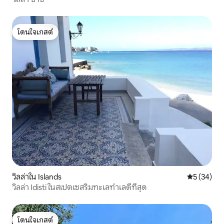
โดนใจเกสต์
โดนใจเกสต์
วิลล่าใน Islands
คะแนนเฉลี่ย
5 (34)
วิลล่า Idisti ในสเปตเซสริมทะเลทำเลดีที่สุด
โดนใจเกสต์