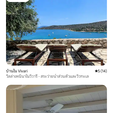
โดนใจเกสต์
บ้านใน Vivari
คะแนนเฉลี่ย
5 (14)
วิลล่าเพนินาในวิวารี - สระว่ายน้ำส่วนตัวและวิวทะเล