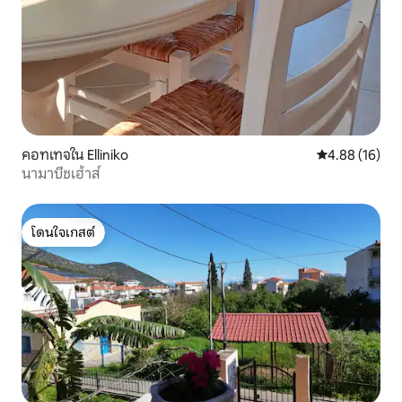
คอทเทจใน Elliniko
คะแนนเฉลี่ย 4.
4.88 (16)
นามาบีชเฮ้าส์
โดนใจเกสต์
โดนใจเกสต์