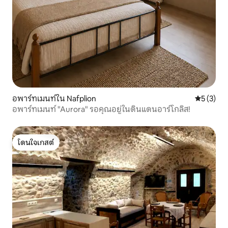
อพาร์ทเมนท์ใน Nafplion
คะแนนเฉลี่
5 (3)
อพาร์ทเมนท์ "Aurora" รอคุณอยู่ในดินแดนอาร์โกลิส!
โดนใจเกสต์
โดนใจเกสต์