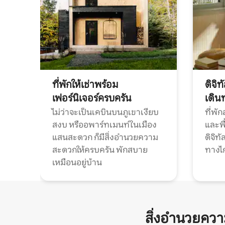
ที่พักให้เช่าพร้อม
ดิจิ
เฟอร์นิเจอร์ครบครัน
เดิน
ไม่ว่าจะเป็นเคบินบนภูเขาเงียบ
ที่พั
สงบ หรืออพาร์ทเมนท์ในเมือง
และพื
แสนสะดวก ก็มีสิ่งอำนวยความ
ดิจิ
สะดวกให้ครบครัน พักสบาย
ทางไ
เหมือนอยู่บ้าน
สิ่งอำนวยคว