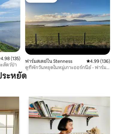
โดนใจเกสต์ที่สุด
ะแนนเฉลี่ย 4.98 จาก 5, 135 รีวิว
4.98 (135)
ฟาร์มสเตย์ใน Stenness
คะแนนเฉลี่ย 4.99 จาก 5, 
4.99 (136)
สัตว์ป่า
ดูที่พักวันหยุดในหมู่เกาะออร์กนีย์ - ฟาร์ม
เฮาส์
ประหยัด