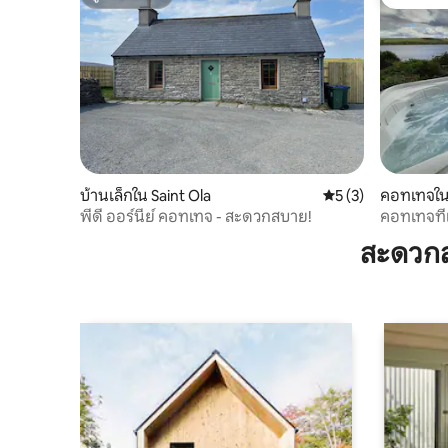
ซูเปอร์โฮสต์
โดนใจเกส
บ้านเล็กใน Saint Ola
คะแนนเฉลี่ย 5 จาก 5
5 (3)
คอทเทจใน 
พีดี ออร์นีย์ คอทเทจ - สะดวกสบาย!
คอทเทจที่
สะดวกส