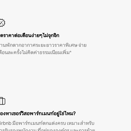
ิดราคาต่อเดือนง่ายๆ ไม่จุกจิก
้านพักตากอากาศระยะยาวราคาพิเศษ จ่าย
ดือนละครั้ง ไม่คิดค่าธรรมเนียมเพิ่ม*
องหาเซอร์วิสอพาร์ทเมนท์อยู่ใช่ไหม?
irbnb มีอพาร์ทเมนท์ตกแต่งครบ เหมาะสำหรับ
ารรับรองพนักงาน ที่อยู่ขององค์กร และการย้าย