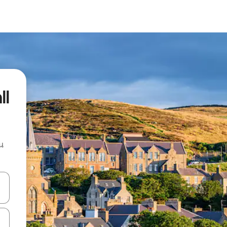
ll
น
ลการค้นหา