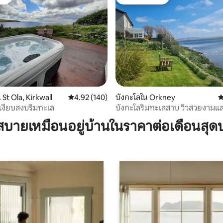
ต์
โดนใจเกสต์ที่สุด
, 3 รีวิว
St Ola, Kirkwall
คะแนนเฉลี่ย 4.92 จาก 5, 140 รีวิว
4.92 (140)
บังกะโลใน Orkney
ค
เงียบสงบริมทะเล
บังกะโลริมทะเลสาบ วิวสวยงามและ
บายเหมือนอยู่บ้านในราคาต่อเดือนสุด