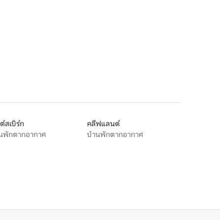
ต์สเบิร์ก
คลีฟแลนด์
านพักตากอากาศ
บ้านพักตากอากาศ