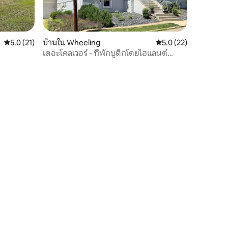
คะแนนเฉลี่ย 5.0 จาก 5, 21 รีวิว
5.0 (21)
บ้านใน Wheeling
คะแนนเฉลี่ย 5.0 จาก 5,
5.0 (22)
เดอะโคลเวอร์ - ที่พักบูติกโดยไฮแลนด์
สปอร์ตคอมป์