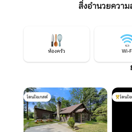
จะเป็นสถา
สิ่งอำนวยความ
กิจกรรมกลางแจ้งที่ยอดเยี่ยม 5 นาทีถึงอ็อก
การต้อนรับเป็นอย่า
เคิลเบย์พาร์คและ 15 นาทีถึงวีลลิง - แต่เป็น
สูงชันมีท
สถานที่ส่วนตัว เหมาะสำหรับสัตว์เลี้ยง และ
การขับรถ
ต้อนรับดี เตียงพับแบบเมอร์ฟี่ที่อบอุ่น -
อ่าน หรือเดินป่า คิด หรือเพียงเพลิดเพลิน
กับกองไฟและธรรมชาติ
ห้องครัว
Wi-F
โดนใจเกสต์
โดนใจ
โดนใจเกสต์
โดนใจเกสต