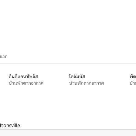
90 รีวิว
ะแวก
อินดีแอนาโพลิส
โคลัมบัส
พิต
บ้านพักตากอากาศ
บ้านพักตากอากาศ
บ้
ltonsville