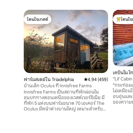
โดนใจเกสต์
โดนใจ
โดนใจเกสต์
โดนใจเกสต
เคบินใน 
“Lil' Cabi
ฟาร์มสเตย์ใน Triadelphia
คะแนนเฉลี่ย 4.94 จาก 5, 4
4.94 (459)
และโต๊ะพู
“กระท่อมเ
บ้านเล็ก Oculus ที่ Innisfree Farms
ไม่เหมือนใ
Innisfree Farms เป็นสถานที่พักผ่อนใน
อบอุ่นและน
ชนบททางตอนเหนือของเวสต์เวอร์จิเนีย มี
ของความบ
ที่พัก 5 แห่งบนฟาร์มขนาด 70 เอเคอร์ The
สนุกสนาน การตกแต่งภายในแบบชนบทท
Oculus มีหน้าต่างบานใหญ่ เหมาะสำหรับ
สวยงามเน้
การพักผ่อนในชนบทสำหรับคนเดียวหรือ
สดใสและควา
คู่รัก มีทุกอย่างที่คุณต้องการและไม่มีอะไรที่
จะเป็นการ
คุณไม่ต้องการ รวมถึงเตียงนอนสบาย วิว
ธุรกิจการเข
สวย สิ่งอำนวยความสะดวกครบครัน และ