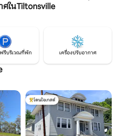
ียงควีน
รับการออกแบบมาให้คุณมาพักผ่อนจากการ
ในTiltonsville
ือ
ผจญภัยของคุณ ตั้งอยู่ในย่านประวัติศาสตร์
รอบครัวใน
วูดส์เดลที่สวยงามคุณจะมีสิทธิ์ใช้โรงรถส่วน
ตัวที่มีทางเข้าซอยและคอทเทจของคุณด้าน
บน ที่พักนี้มีความเป็นส่วนตัวและอยู่ในย่าน
ที่ปลอดภัยและเดินไปไหนมาไหนได้สะดวก
เหมาะสำหรับนักเดินทางเดี่ยว นักเรียน คู่รัก
และครอบครัวขนาดเล็ก
ฟรีบริเวณที่พัก
เครื่องปรับอากาศ
e
โดนใจเกสต์
โดนใจเกสต์ที่สุด