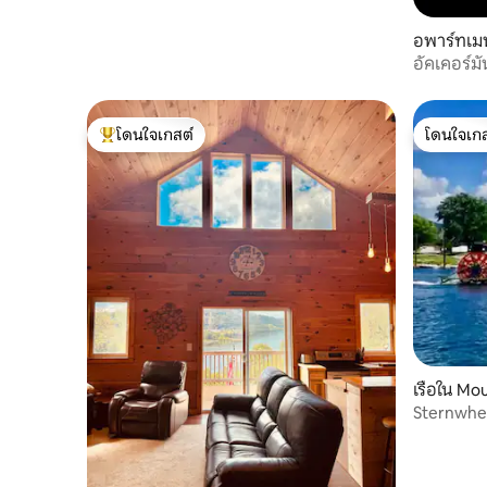
อพาร์ทเม
อัคเคอร์มั
แก่ - เซ็นเ
โดนใจเกสต์
โดนใจเกส
โดนใจเกสต์ที่สุด
โดนใจเกส
เรือใน Mou
Sternwhee
ฤดูกาล)