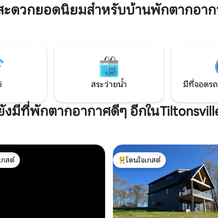
สูงสุด 2 คนอย่างสะดวกสบาย (เต
นที่พักผ่อนที่น่าจดจำและได้รับ
สะดวกยอดนิยมสำหรับบ้านพักตากอากาศ
ไซส์ 1 หลัง) เหมาะสำหรับคู่รัก (หร
งดี •• ทางเดินกรวดอยู่
ครอบครัวขนาดเล็ก) ที่มาเยี่ยมค
ี่จอดรถทั้งด้านบนและด้านล่างของ
พื้นที่ Tri-State
i
สระว่ายน้ำ
มีที่จอดรถ
ยังมีที่พักตากอากาศดีๆ อีกในTiltonsvill
เกสต์
โดนใจเกสต์
์ที่สุด
โดนใจเกสต์ที่สุด