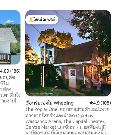
อพาร์ทเม
โดนใจเกสต์
โดนใจเก
เดอะเกสต์
โดนใจเกสต์ที่สุด
โดนใจเก
พาร์ทเมนท
อพาร์ทเมน
ใหม่แห่งนี
ระยะเดินถ
ช่วงตึกน
ที่สวยงาม
ทางหลวงห
ที่สมบูร
เมืองแต่
ะแนนเฉลี่ย 4.89 จาก 5, 186 รีวิว
4.89 (186)
ระยะยาวที
อยู่ติด
ขณะที่เยี
ี่ไม่
สำรวจเมื
1 ห้อง
ยินดีให้คุ
ื่นตาตื่นใจ
่สวยงามใน
เรือนรับรองใน Wheeling
คะแนนเฉลี่ย 4.9 จาก 5, 
4.9 (108)
ือเหาะ
The Poplar One: คอทเทจส่วนตัวและโรงรถ
นด้านบน
ห่างจากรีสอร์ทและน้ำตก Oglebay,
ังนั้นอย่า
Wesbanco Arena, The Capital Theater,
ครัวมี
Centre Market และอีกมากมายเพียงไม่กี่
นาทีคอทเทจที่เงียบสงบและอบอุ่นแห่งนี้ได้