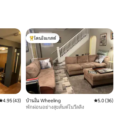
โดนใจเกสต์
โดนใจเกสต์ที่สุด
คะแนนเฉลี่ย 4.95 จาก 5, 43 รีวิว
4.95 (43)
บ้านใน Wheeling
คะแนนเฉลี่ย 5.0 จาก 5,
5.0 (36)
พักผ่อนอย่างสุขสันต์ในวีลลิง