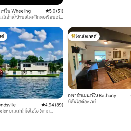
นท์ใน Wheeling
คะแนนเฉลี่ย 5.0 จาก 5, 51 รีวิว
5.0 (51)
นน์เฮ้าส์/บ้านสไตล์วิกตอเรียนเก่า
ตอร์มาร์เก็ต!
ต์
โดนใจเกสต์
ต์
โดนใจเกสต์ที่สุด
อพาร์ทเมนท์ใน Bethany
บิสันไฮด์อะเวย์
ndsville
คะแนนเฉลี่ย 4.94 จาก 5, 89 รีวิว
4.94 (89)
ler บนแม่น้ำโอไฮโอ (ตาม