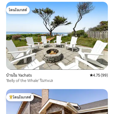
โดนใจเกสต์
โดนใจเกสต์
บ้านใน Yachats
คะแนนเฉลี่ย 4.
4.75 (99)
'Belly of the Whale' ริมทะเล
โดนใจเกสต์
โดนใจเกสต์ที่สุด