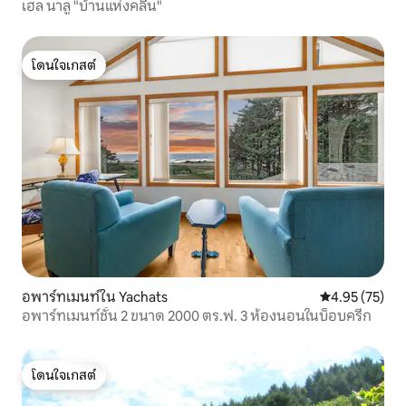
เฮล นาลู "บ้านแห่งคลื่น"
พิพิธภัณฑ์สัตว์น้ำและท่าเรือของนิวพอร์ต
สิ่งจำเป็น * รองรับผู้เข้าพักได้สูงสุด 2 คน *
เช็กอิน: 16:00 น. เช็กเอาท์: 10:00 น. * ช่วง
เวลางดใช้เสียง: 22.00 น. - 20.00 น. มา
โดนใจเกสต์
โดนใจเกสต์
เพลิดเพลินกับความสงบวิวและเสน่ห์ที่เดิน
ได้ของ Yachats จากความสะดวกสบายของ
ระเบียงส่วนตัวเหนือมหาสมุทรแปซิฟิก ไม่
ว่าคุณจะกำลังเดินหาดทราย รับประทาน
อาหาร หรือเพียงแค่ชมกระแสน้ำขึ้นลง —
โอเชียนโคฟอินน์ #5 เป็นที่พักริมทะเลที่
สมบูรณ์แบบของคุณ จองตอนนี้และให้
รางวัลตัวเองด้วยประสบการณ์ชายฝั่งออริ
กอนที่แท้จริง!
อพาร์ทเมนท์ใน Yachats
คะแนนเฉลี่ย 4.
4.95 (75)
อพาร์ทเมนท์ชั้น 2 ขนาด 2000 ตร.ฟ. 3 ห้องนอนในบ็อบครีก
โดนใจเกสต์
โดนใจเกสต์