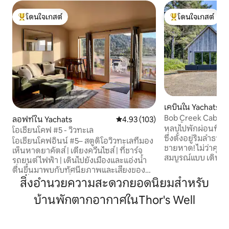
โดนใจเกสต์
โดนใจเกสต์
โดนใจเกสต์ที่สุด
โดนใจเกสต์ที่สุด
เคบินใน Yachats
Bob Creek Cabin -
ลอฟท์ใน Yachats
คะแนนเฉลี่ย 4.93 จาก 5, 103 รีวิว
4.93 (103)
อ่างน้ำร้อน - ป่า
หลบไปพักผ่อนที่เคบ
โอเชียนโคฟ #5 - วิวทะเล
ซึ่งตั้งอยู่ริมลำธา
โอเชียนโคฟอินน์ #5– สตูดิโอวิวทะเลที่มอง
ชายหาด! ไม่ว่าคุณจะ
เห็นหาดยาคัตส์ | เตียงควีนไซส์ | ที่ชาร์จ
สมบูรณ์แบบ เดินป่าใ
รถยนต์ไฟฟ้า | เดินไปยังเมืองและแอ่งน้ำ
หรือเพียงแค่พักผ
ตื่นขึ้นมาพบกับทัศนียภาพและเสียงของ
บ็อบครีกเคบินก็เป็
ชายฝั่งออริกอนที่โอเชียนโคฟอินน์ #5 สตูดิ
สิ่งอำนวยความสะดวกยอดนิยมสำหรับ
ซ้อนของคุณ สถาป
โอที่อบอุ่นพร้อมวิวทะเลที่กว้างขวางเหนือ
รายละเอียดด้านสุนท
บ้านพักตากอากาศในThor's Well
ชายหาดที่แม่น้ำยาแชตส์มาบรรจบกับทะเล
"เคบินในป่า" แต่เป็
สถานที่พักผ่อนที่เต็มไปด้วยแสงแห่งนี้
พื้นที่ภายในอาคารท
เหมาะสำหรับคู่รักหรือนักเดินทางคนเดียว
กลางแจ้งที่เขียวชอุ
ที่ต้องการพักผ่อนเติมพลังและสำรวจทุกสิ่ง