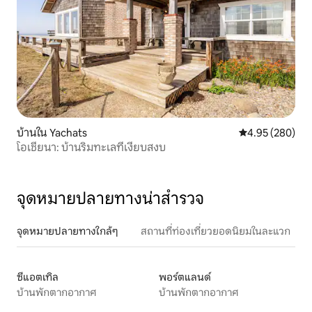
บ้านใน Yachats
คะแนนเฉลี่ย 4.95
4.95 (280)
โอเชียนา: บ้านริมทะเลที่เงียบสงบ
จุดหมายปลายทางน่าสำรวจ
จุดหมายปลายทางใกล้ๆ
สถานที่ท่องเที่ยวยอดนิยมในละแวก
ซีแอตเทิล
พอร์ตแลนด์
บ้านพักตากอากาศ
บ้านพักตากอากาศ