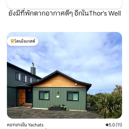
ที่โปรดในท้องถิ่นเหล่านี้: * Luna Sea Fish
House – อาหารทะเลสดใหม่และเสน่ห์ริม
ยังมีที่พักตากอากาศดีๆ อีกในThor's Well
ชายฝั่งแบบสบายๆ * ดริฟท์อินน์คาเฟ่ -
ประสบการณ์การรับประทานอาหารสไตล์
ผสมผสานและไม่เหมือนใครพร้อมอาหาร
ท้องถิ่นสดใหม่สำหรับมื้อเช้า มื้อกลางวัน
และมื้อค่ำ อยู่ติดกันเลย! * Ona Restaurant
& Lounge – อาหารแปซิฟิกตะวันตกเฉียง
โดนใจเกสต์
โดนใจเกสต์ที่สุด
เหนือพร้อมวิวแม่น้ำ * เบรดแอนด์โรสเบเก
อรี่ – ขนมอบกาแฟและอาหารเช้าจากช่าง
ฝีมือ * Green Salmon Coffee Co. – คาเฟ่
แปลกๆพร้อมเครื่องดื่มออร์แกนิกและตัว
เลือกมังสวิรัติ * Yachats Brewing +
Farmstore – พิซซ่าเตาฟืนคราฟท์เบียร์
คอมบูชาและบรรยากาศการสังสรรค์ในท้อง
ถิ่น * Le Roy's Blue Whale – อาหารมื้อค่ำ
แบบคลาสสิกและอาหารเช้าแสนอร่อย *
Outta Gas Pizza – อัญมณีที่ซ่อนอยู่พร้อม
พายสร้างสรรค์และบรรยากาศสบายๆ การ
ผจญภัยในบริเวณใกล้เคียง * เดิน 5 นาทีถึง
Yachats State Park * ขับรถ 10 นาทีไปยัง
Cape Perpetua Scenic Area, Thor's Well
& Devil's Churn * ทริปไปเช้าเย็นกลับง่ายๆ
คอทเทจใน Yachats
คะแนนเฉลี่ย 5
5.0 (11)
ที่ฟลอเรนซ์เฮดไลท์เฮาส์เฮดหรือ