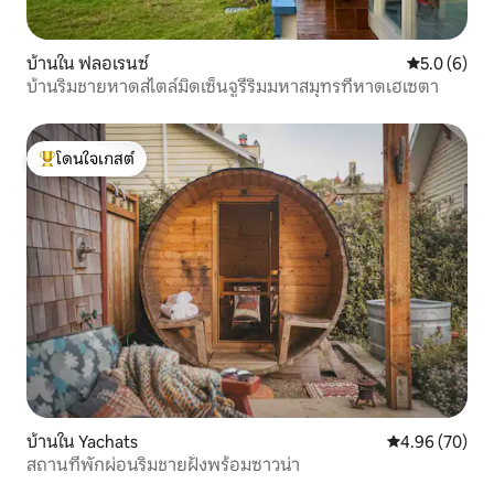
บ้านใน ฟลอเรนซ์
คะแนนเฉลี่ย 
5.0 (6)
บ้านริมชายหาดสไตล์มิดเซ็นจูรีริมมหาสมุทรที่หาดเฮเซตา
โดนใจเกสต์
โดนใจเกสต์ที่สุด
บ้านใน Yachats
คะแนนเฉลี่ย 4.
4.96 (70)
สถานที่พักผ่อนริมชายฝั่งพร้อมซาวน่า