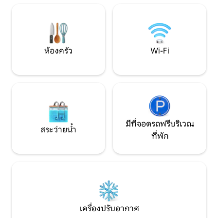
ตัวที่ตั้งอยู่ใต้ร่มไม
ที่หมู่บ้านริมชายฝั่งที่มีชีวิตชีวาแห่งนี้อยู่ใน
ระยะเดินถึงได้ ที่พัก * รูปแบบสตูดิโอที่มี
สไตล์พร้อมเตียงควีนไซส์และการตกแต่ง
สไตล์ชายหาด * หน้าต่างบานใหญ่พร้อมวิว
มหาสมุทรแปซิฟิกแบบพาโนรามา * ตู้เย็น
ห้องครัว
Wi-Fi
ขนาดเล็ก ไมโครเวฟ เครื่องชงกาแฟ (เคอริ
ก) * พื้นที่นั่งเล่นสบายๆพร้อมสมาร์ททีวี
และมุมอ่านหนังสือ * ห้องน้ำส่วนตัว * ชาร์จ
รถยนต์ไฟฟ้าฟรีในที่พัก * ที่จอดรถในที่พัก
และเช็คอินด้วยตนเองได้ง่าย จุดเด่น * มอง
เห็นชายหาดสระว่ายน้ำและปากแม่น้ำที่
สวยงาม * มีบริการชาร์จรถยนต์ไฟฟ้า —
เหมาะสำหรับนักเดินทางบนท้องถนน * ตั้ง
มีที่จอดรถฟรีบริเวณ
อยู่ใจกลางเมืองเพียงไม่กี่ก้าวก็ถึงร้าน
สระว่ายน้ำ
ที่พัก
อาหารร้านกาแฟแกลเลอรี่และชายฝั่ง *
เหมาะสำหรับการเดินเล่นยามเช้าที่เงียบ
สงบการชมพายุและการเดินเล่นชม
พระอาทิตย์ตกดิน * Wi-Fi ความเร็วสูง
สำหรับทำงานระยะไกลหรือสตรีมมิ่ง * พื้นที่
กลางแจ้งที่ใช้ร่วมกันพร้อมที่นั่งเพื่อรับ
ลมทะเล * ห้องซักรีดรวมฟรี (เครื่องซักผ้า
และเครื่องอบผ้า) เดินไปที่ที่สุดของ Yachats
เครื่องปรับอากาศ
ไม่ต้องใช้รถ — เดินเพียงไม่กี่นาทีจากสถาน