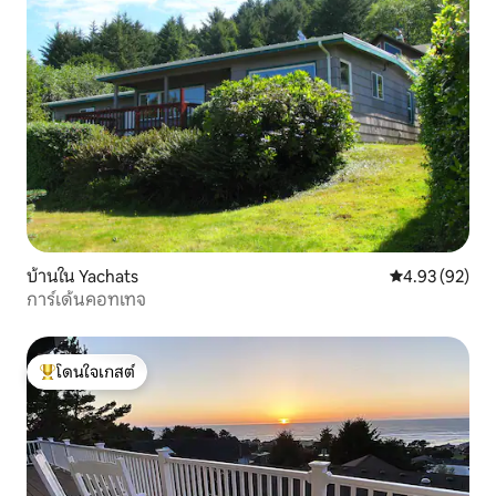
บ้านใน Yachats
คะแนนเฉลี่ย 4.
4.93 (92)
การ์เด้นคอทเทจ
โดนใจเกสต์
โดนใจเกสต์ที่สุด