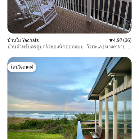
บ้านใน Yachats
คะแนนเฉลี่ย 4.
4.97 (36)
บ้านสำหรับครอบครัวของนักออกแบบ | วิวทะเล | หาดทราย 2
ช่วงตึก + สัตว์เลี้ยง
โดนใจเกสต์
โดนใจเกสต์