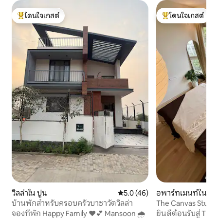
โดนใจเกสต์
โดนใจเกสต์
โดนใจเกสต์ที่สุด
โดนใจเกสต์ที่สุด
วิลล่าใน ปูน
คะแนนเฉลี่ย 5.0 จาก 5, 46 รีวิว
5.0 (46)
อพาร์ทเมนท์ใน ปา
บ้านพักสำหรับครอบครัวบาชาวัตวิลล่า
The Canvas Studi
จองที่พัก Happy Family ❤️💕 Mansoon 🌧️
ยินดีต้อนรับสู่ Th