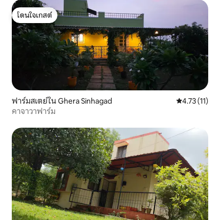
โดนใจเกสต์
โดนใจเกสต์
ฟาร์มสเตย์ใน Ghera Sinhagad
คะแนนเฉลี่ย 4.
4.73 (11)
คาจาวาฟาร์ม