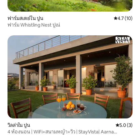
ฟาร์มสเตย์ใน ปูน
คะแนนเฉลี่ย 4
4.7 (10)
ฟาร์ม Whistling Nest ปูเน่
วิลล่าใน ปูน
คะแนนเฉลี่ย 
5.0 (3)
4 ห้องนอน | WiFi+สนามหญ้า+วิว | StayVista| Aarna
House@Pune