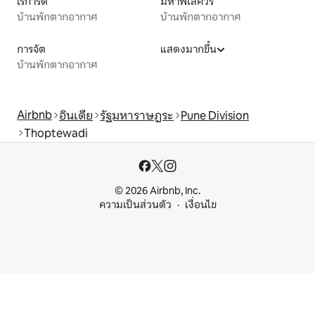
ไรการ์ด
มหาพเลศวร
บ้านพักตากอากาศ
บ้านพักตากอากาศ
การจัต
แสดงมากขึ้น
บ้านพักตากอากาศ
Airbnb
อินเดีย
รัฐมหาราษฏระ
Pune Division
Thoptewadi
© 2026 Airbnb, Inc.
ความเป็นส่วนตัว
เงื่อนไข