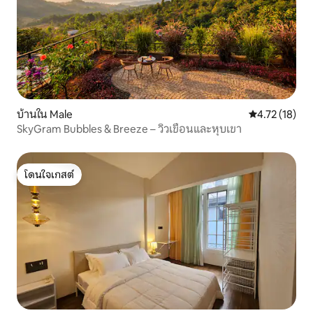
บ้านใน Male
คะแนนเฉลี่ย 4.
4.72 (18)
SkyGram Bubbles & Breeze – วิวเขื่อนและหุบเขา
โดนใจเกสต์
โดนใจเกสต์