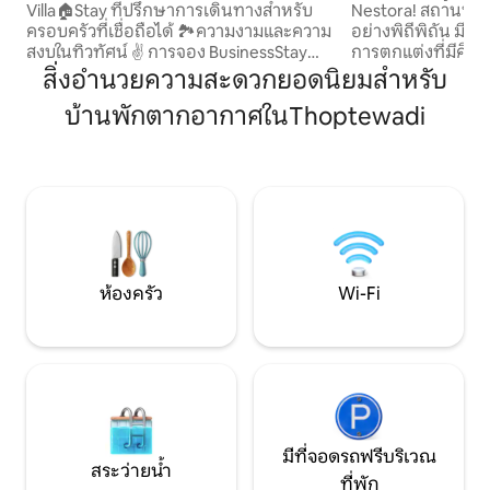
Villa🏠Stay ที่ปรึกษาการเดินทางสำหรับ
Nestora! สถานที่พ
ครอบครัวที่เชื่อถือได้ 🏞️ความงามและความ
อย่างพิถีพิถัน มีก
สงบในทิวทัศน์ ✌️ การจอง BusinessStay👍
การตกแต่งที่มีศิล
NRI LongStay พร้อมให้บริการ😊 Pune
ให้ความรู้สึกแบบบูต
สิ่งอำนวยความสะดวกยอดนิยมสำหรับ
NDA, DAIT, MILIT สถานที่พักสำหรับ
กับค่ำคืนชมภาพยน
บ้านพักตากอากาศในThoptewadi
ครอบครัว วิวอากาศเมฆปกคลุมที่ราบเรียบ
ผ่อนคลายบนเตียงค
ของแพนเช็ทและเขื่อนคาดักวาสลาในพื้นที่
และผ่อนคลายในที่พั
ห่างจากวิลล่า 10 นาที เยี่ยมชม Sahyadri
ซึ่งสร้างขึ้นเพื่อกา
Heritage, Sinhgad และป้อมปราการ Torna
อย่างยิ่งสำหรับกา
ได้อย่างง่ายดายจากวิลล่าในเวลา 15 นาที
เพื่อธุรกิจ หรือกา
กลุ่มผู้เข้าพักในงานแต่งงาน งานอีเวนท์ที่
สัปดาห์ มี Wi-Fi คว
Pune Wildernest Hilltop Resorts, Sorina
ตนเอง และทุกสิ่งที
Hillside, Go Crazy-Bliss, Aquarius Resorts
พักที่สะดวกสบาย
Lawns Pune
ห้องครัว
Wi-Fi
มีที่จอดรถฟรีบริเวณ
สระว่ายน้ำ
ที่พัก