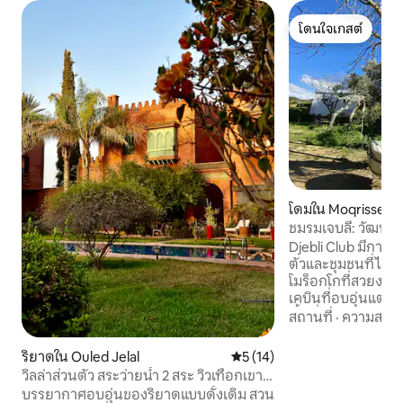
โดนใจเกสต์
โดนใจเกสต์
โดมใน Moqrisset
ชมรมเจบลี: วัฒนธ
Djebli Club มีการ
ตัวและชุมชนที่ไม
โมร็อกโกที่สวยงาม 
เคบินที่อบอุ่นแต่ละ
พื้นที่ส่วนกลางเชิญ
สถานที่
·
ความสบา
เครื่องดนตรีห้องส
เพลิดเพลินกับสวนท
ริยาดใน Ouled Jelal
คะแนนเฉลี่ย 5 จาก 5, 14 รีวิว
5 (14)
เดินเล่นผ่อนคลาย
วิลล่าส่วนตัว สระว่ายน้ำ 2 สระ วิวเทือกเขา
อาหารทุกมื้อที่ทำจ
แอตลาส
บรรยากาศอบอุ่นของริยาดแบบดั้งเดิม สวน
รวมอยู่ในราคาเพิ่ม