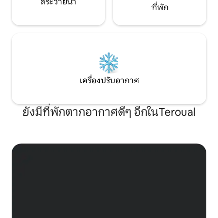
สระว่ายน้ำ
ที่พัก
เครื่องปรับอากาศ
ยังมีที่พักตากอากาศดีๆ อีกในTeroual