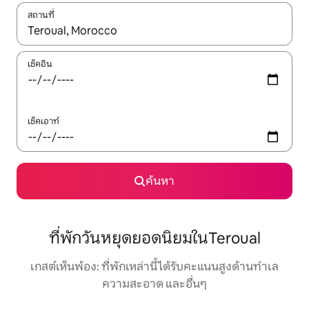
สถานที่
ใช้ลูกศรขึ้นลง หรือใช้การสัมผัสหรือปัด เพื่อสำรวจผลการค้นหา
เช็คอิน
เช็คเอาท์
ค้นหา
ที่พักวันหยุดยอดนิยมในTeroual
เกสต์เห็นพ้อง: ที่พักเหล่านี้ได้รับคะแนนสูงด้านทำเล
ความสะอาด และอื่นๆ