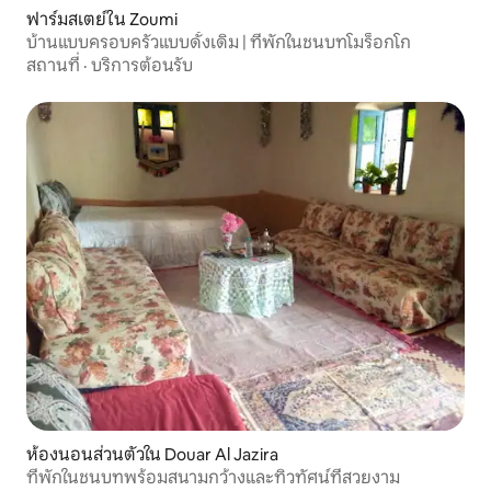
ฟาร์มสเตย์ใน Zoumi
บ้านแบบครอบครัวแบบดั้งเดิม | ที่พักในชนบทโมร็อกโก
สถานที่
·
บริการต้อนรับ
ห้องนอนส่วนตัวใน Douar Al Jazira
ที่พักในชนบทพร้อมสนามกว้างและทิวทัศน์ที่สวยงาม