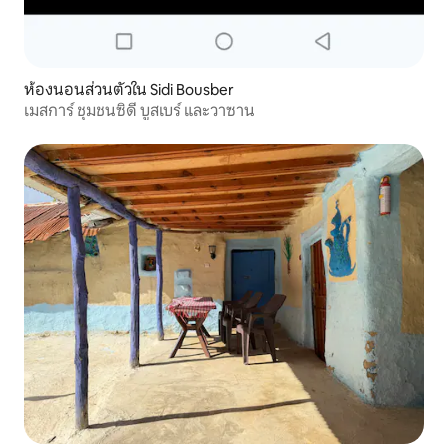
ห้องนอนส่วนตัวใน Sidi Bousber
เมสการ์ ชุมชนซิดี บูสเบร์ และวาซาน