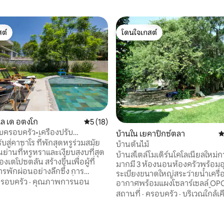
ต์
โดนใจเกสต์
ต์
โดนใจเกสต์
ลเล เด อตงโก
คะแนนเฉลี่ย 5 จาก 5, 18 รีวิว
5 (18)
บครอบครัว•เครื่องปรับ
บ้านใน เยคาปิกซ์ตลา
ค
55 รีวิว
i•สระว่ายน้ำ•เตาย่าง•วิว•8 คน
ับสู่คาซาโร ที่พักสุดหรูร่วมสมัย
บ้านต้นไม้
ู่ในย่านที่หรูหราและเงียบสงบที่สุด
บ้านสไตล์โมเดิร์นโคโลเนียลใหม่ก
งเตโปซตลัน สร้างขึ้นเพื่อผู้ที่
มากมี 3 ห้องนอนห้องครัวพร้อม
รพักผ่อนอย่างลึกซึ้ง การ
ระเบียงขนาดใหญ่สระว่ายน้ำเครื่
ับไฮเอนด์ และการเชื่อมต่อกับ
รอบครัว
·
คุณภาพการนอน
อากาศพร้อมแผงโซลาร์เซลล์ O
คาซาโรผสมผสาน
นวดด้วยหม้อต้มพร้อมห้องน้ำสอง
สถานที่
·
ครอบครัว
·
บริเวณใกล้เค
รรมของผู้ออกแบบ ภายในที่ซับ
ที่จอดรถกว้างขวางสำหรับจอดรถไ
่ายน้ำพร้อมสวนและวิวเปิดโล่ง
4 คัน ไม่อนุญาตให้มีผู้เข้าพักเพิ่ม
เตโก ทุกรายละเอียดออกแบบมา
อดีตอารามอัครสาวกอัคริสต์อัฟก