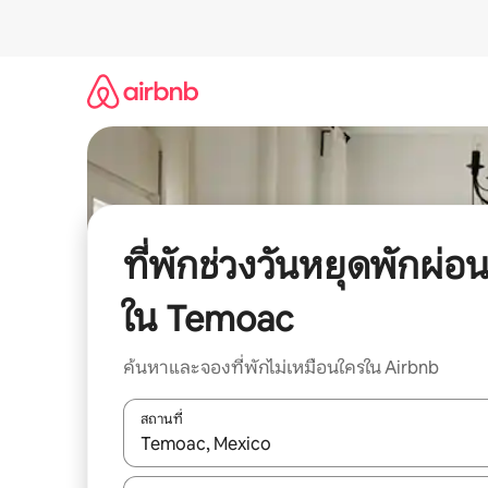
ข้าม
ไป
ยัง
เนื้อหา
ที่พักช่วงวันหยุดพักผ่อ
ใน Temoac
ค้นหาและจองที่พักไม่เหมือนใครใน Airbnb
สถานที่
ใช้ลูกศรขึ้นลง หรือใช้การสัมผัสหรือปัด เพื่อสำรวจผ