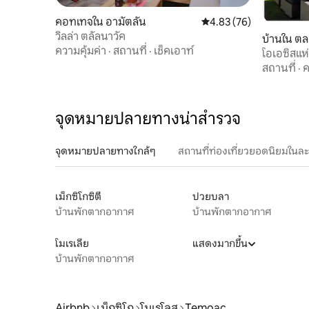
คอทเทจใน อามัตลัน
คะแนนเฉลี่ย 4.83 จาก 5, 
4.83 (76)
วิลล่า ตลัลนาวัค
บ้านใน ตล
ความคุ้มค่า
·
สถานที่
·
เช็คเอาท์
โอเอซิสแห
สถานที่
·
ค
จุดหมายปลายทางน่าสำรวจ
จุดหมายปลายทางใกล้ๆ
สถานที่ท่องเที่ยวยอดนิยมในล
เม็กซิโกซิตี
ปวยบลา
บ้านพักตากอากาศ
บ้านพักตากอากาศ
โมเรเลีย
แสดงมากขึ้น
บ้านพักตากอากาศ
Airbnb
เม็กซิโก
โมเรโลส
Temoac