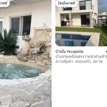
เกสต์
โดนใจเกสต์
์ที่สุด
โดนใจเกสต์
52 รีวิว
บ้านใน Yecapixtla
บ้านสวยพร้อมสระว่ายน้ำส่วนตัว!
ความคุ้มค่า
·
ครอบครัว
·
สภาพ