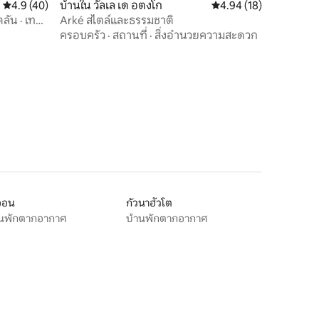
คะแนนเฉลี่ย 4.9 จาก 5, 40 รีวิว
4.9 (40)
บ้านใน วัลเล เด อตงโก
คะแนนเฉลี่ย 4.94 จาก 5,
4.94 (18)
ลัน · เท
Arké สไตล์และธรรมชาติ
ครอบครัว
·
สถานที่
·
สิ่งอำนวยความสะดวก
ออน
กัวนาฮัวโต
านพักตากอากาศ
บ้านพักตากอากาศ