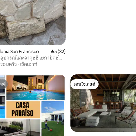
lonia San Francisco
คะแนนเฉลี่ย 5 จาก 5, 32 รีวิว
5 (32)
อุปกรณ์และจากุซซี่ เยกาปิกซ์
รอบครัว
·
เช็คเอาท์
สต์
โดนใจเกสต์
สต์
โดนใจเกสต์