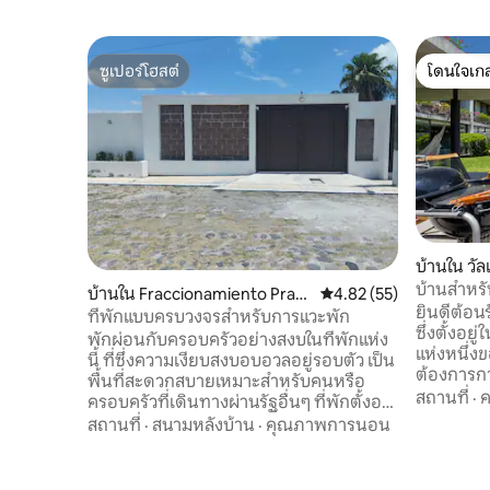
ซูเปอร์โฮสต์
โดนใจเกส
ซูเปอร์โฮสต์
โดนใจเกส
บ้านใน วั
บ้านสำหรั
บ้านใน Fraccionamiento Prad
คะแนนเฉลี่ย 4.82 จาก 5, 
4.82 (55)
อากาศ•WiF
ยินดีต้อนร
os del Sol
ที่พักแบบครบวงจรสำหรับการแวะพัก
ซึ่งตั้งอย
พักผ่อนกับครอบครัวอย่างสงบในที่พักแห่ง
แห่งหนึ่งขอ
นี้ ที่ซึ่งความเงียบสงบอบอวลอยู่รอบตัว เป็น
ต้องการกา
พื้นที่สะดวกสบายเหมาะสำหรับคนหรือ
ออกแบบระด
สถานที่
·
ค
ครอบครัวที่เดินทางผ่านรัฐอื่นๆ ที่พักตั้งอยู่
พลังงานของภูเขา 
ห่างจาก Pista Siglo 21 เพียง 10 นาที ห่าง
สถานที่
·
สนามหลังบ้าน
·
คุณภาพการนอน
สถาปัตยก
จาก Pista CD Mex เพียง 25 นาที ห่างจาก
ซ้อน สระว
Yecapixtla 25 นาที ห่างจากแหล่งโบราณคดี
ของเทโปซ
Chalcatzingo 25 นาที ด้านหน้าที่พักเป็น