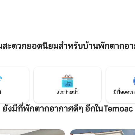
ุณได้รับประสบการณ์การพักผ่อน
เมืองได้ใน 10 นาที มีเตาปิ้งย่างบาร
ที่: ความหรูหรา ความสะดวกสบาย
สำหรับทำอาหารประเภทเนื้อสัตว
กล้ชิดใจกลางเมืองเทโปซตลัน
และชิงช้า เรายังมีอุปกรณ์ตรวจจ
ใครเทียบได้
ก๊าซคาร์บอนมอนอกไซด์ด้วย ตอนน
ทีวีแล้ว
ามสะดวกยอดนิยมสำหรับบ้านพักตากอ
i
สระว่ายน้ำ
มีที่จอดรถ
ยังมีที่พักตากอากาศดีๆ อีกในTemoac