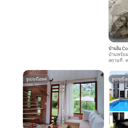
บ้านใน Co
บ้านพร้อม
ตลา
สถานที่
·
ค
ซูเปอร์โฮสต์
ซูเปอร์โฮ
ซูเปอร์โฮสต์
ซูเปอร์โฮ