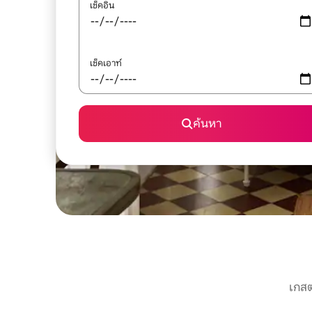
เช็คอิน
เช็คเอาท์
ค้นหา
เกสต