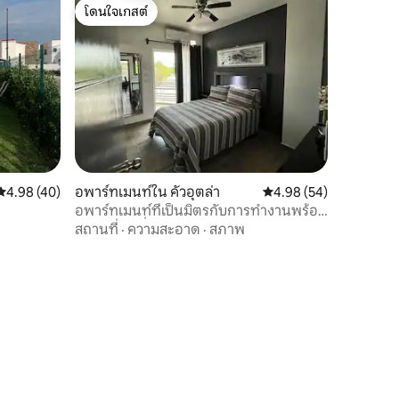
โดนใจเกสต์
โดนใจเกสต์
คะแนนเฉลี่ย 4.98 จาก 5, 40 รีวิว
4.98 (40)
อพาร์ทเมนท์ใน คัวอุตล่า
คะแนนเฉลี่ย 4.98 จาก 5,
4.98 (54)
อพาร์ทเมนท์ที่เป็นมิตรกับการทำงานพร้อม
WiFi และเครื่องปรับอากาศ
สถานที่
·
ความสะอาด
·
สภาพ