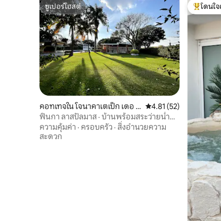
ซูเปอร์โฮสต์
โดนใจ
ซูเปอร์โฮสต์
โดนใจเกสต
คอทเทจใน โจนาคาเตเป็ก เดอ เ
คะแนนเฉลี่ย 4.81 จาก 5, 
4.81 (52)
ลอันโดร วัลเล
ฟินกา ลาสปัลมาส · บ้านพร้อมสระว่ายน้ำ
และสวน
ความคุ้มค่า
·
ครอบครัว
·
สิ่งอำนวยความ
สะดวก