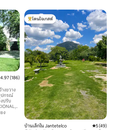
บ้านใน วั
โดนใจเกสต์
โดนใจ
บ้านอิกัว
โดนใจเกสต์ที่สุด
โดนใจเกส
La Casa de la Igu
หุบเขา At
Tepoztlá
ครึ่งช่วง
เดียวใน 
ครอบครัว
Venaditos
มอลที่บริสุทธิ์ที่สุด
ความพิเศษ
สำหรับกา
ะแนนเฉลี่ย 4.97 จาก 5, 186 รีวิว
4.97 (186)
และการพักผ่อน หากคุณก
และคุณรู้
คุณตกหลุ
ว้างขวาง
อุปกรณ์
องปรับ
PCIONAL
ห้องครึ่ง
ียง
ด้สูงสุด
เติม เดินไป
บ้านเล็กใน Jantetelco
คะแนนเฉลี่ย 5 จาก 5,
5 (49)
ัสตินใน