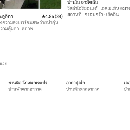
บ้านใน อามัตลัน
วิลล่าโอริซอนเต้ | เอลเซเรโน อมาต
76 รีวิว
โปซตลัน
สถานที่
·
ครอบครัว
·
เช็คอิน
ะอูอิกา
คะแนนเฉลี่ย 4.85 จาก 5, 39 รีวิว
4.85 (39)
่งความสงบพร้อมสระว่ายน้ำอุ่น
วามคุ้มค่า
·
สภาพ
ะแวก
ซานติอาโกเดเกเรตาโร
อากาปุลโก
เล
บ้านพักตากอากาศ
บ้านพักตากอากาศ
บ้