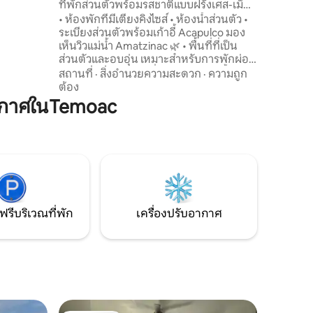
ที่พักส่วนตัวพร้อมรสชาติแบบฝรั่งเศส-เม็กซิ
์บีคิว
กัน
• ห้องพักที่มีเตียงคิงไซส์ • ห้องน้ำส่วนตัว •
์ เปลญวน
ระเบียงส่วนตัวพร้อมเก้าอี้ Acapulco มอง
ับควันและ
เห็นวิวแม่น้ำ Amatzinac 🌿 • พื้นที่ที่เป็น
ี้เรามี
ส่วนตัวและอบอุ่น เหมาะสำหรับการพักผ่อน
(มีเพียง 2 ห้องพักในที่พัก) • สระว่ายน้ำ
สถานที่
·
สิ่งอำนวยความสะดวก
·
ความถูก
พร้อมเตียงอาบแดดและผ้าขนหนู • ร้าน
ต้อง
อาหารในที่พัก (สำหรับผู้เข้าพักโดยเฉพาะ)
ากาศในTemoac
🍷 • ที่พักนี้มีที่พักอื่นใน Airbnb: โดมแบบจี
โอเดซิกพร้อมวิวสวยงามและห้องครัวแบ
บกูร์เมต์ • อาหารที่ได้รับแรงบันดาลใจจาก
ฝรั่งเศสและมีจิตวิญญาณแบบเม็กซิกัน
ฟรีบริเวณที่พัก
เครื่องปรับอากาศ