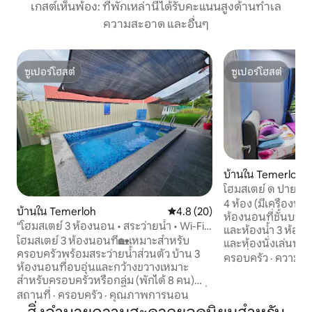
เกสต์เห็นพ้อง: ที่พักเหล่านี้ได้รับคะแนนสูงด้านทำเล
ความสะอาด และอื่นๆ
ซูเปอร์โฮสต์
ซูเปอร์โฮสต์
ซูเปอร์โฮสต์
ซูเปอร์โฮสต์
บ้านใน Temerloh
โฮมสเตย์ ด ปายา จ
4 ห้อง (มีเครื่องปรั
บ้านใน Temerloh
คะแนนเฉลี่ย 4.8 จาก 5, 20 รีวิว
4.8 (20)
ห้องนอนที่ชั้นบนสุด
“โฮมสเตย์ 3 ห้องนอน • สระว่ายน้ำ • Wi-Fi •
และห้องน้ำ 3 ห้อง
เน็ตฟลิกซ์”
โฮมสเตย์ 3 ห้องนอนที่🏡เหมาะสำหรับ
และห้องนั่งเล่นหลักบนชั้น 
ครอบครัวพร้อมสระว่ายน้ำส่วนตัว บ้าน 3
ฟุต ที่จอดรถมีหลั
ครอบครัว
·
ความคุ้
ห้องนอนที่อบอุ่นและกว้างขวางเหมาะ
หมู่บ้านและสวน ด
สำหรับครอบครัวหรือกลุ่ม (พักได้ 8 คน)
Fiber 500Mbps ฟรีอ
เพลิดเพลินกับสระว่ายน้ำส่วนตัวห้องครัวที่
สถานที่
·
ครอบครัว
·
คุณภาพการนอน
ขนาด 55" พร้อม Y
มีอุปกรณ์ครบครันและห้องปรับอากาศ 🛏️
Disney Hotstar ที