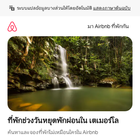
ข้าม
ระบบแปลข้อมูลบางส่วนให้โดยอัตโนมัติ 
แสดงภาษาต้นฉบับ
ไป
ยัง
เนื้อหา
มา Airbnb ที่พักกัน
ที่พักช่วงวันหยุดพักผ่อนใน เตเมอร์โล
ค้นหาและจองที่พักไม่เหมือนใครใน Airbnb