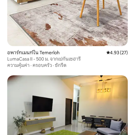
อพาร์ทเมนท์ใน Temerloh
คะแนนเฉลี่ย 4.
4.93 (27)
LumaCasa II - 500 ม. จากเปกันเซฮารี
ความคุ้มค่า
·
ครอบครัว
·
ซักรีด