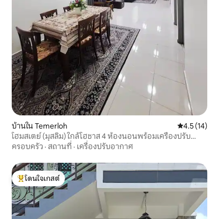
บ้านใน Temerloh
คะแนนเฉลี่ย 4
4.5 (14)
โฮมสเตย์ (มุสลิม) ใกล้โฮชาส 4 ห้องนอนพร้อมเครื่องปรับ
อากาศ
ครอบครัว
·
สถานที่
·
เครื่องปรับอากาศ
โดนใจเกสต์
โดนใจเกสต์ที่สุด