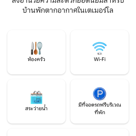
สิ่งอำนวยความสะดวกยอดนิยมสำหรับ
ห้องนอน: เตียงคิงไซส์ 1 หลังเตียงเดี่ยว
ใหญ่ อุปกรณ์ทำอาหารพื้นฐาน ตู้เย็น
บ้านพักตากอากาศในเตเมอร์โล
พิเศษ 6 หลัง 🌊 สระว่ายน้ำส่วนตัวสำหรับ
เตารีด - เหมาะสำหรั
เด็กและผู้ใหญ่ 📺 สมาร์ททีวีและ Wi-Fi ฟรี
บ้านที่กำลังสร้างอย
ห้อง🍳 ครัวพร้อมสิ่งของจำเป็นครบครัน
อาจมีเสียงดังในต
ย่านเงียบสงบใกล้ร้านค้าและสถานที่ท่อง
เที่ยว เหมาะสำหรับการพักผ่อนกับ
ครอบครัวหรือการพักผ่อนช่วงวันหยุดสุด
สัปดาห์ จองตอนนี้เพื่อการเข้าพักที่น่า
จดจำ!
ห้องครัว
Wi-Fi
มีที่จอดรถฟรีบริเวณ
สระว่ายน้ำ
ที่พัก