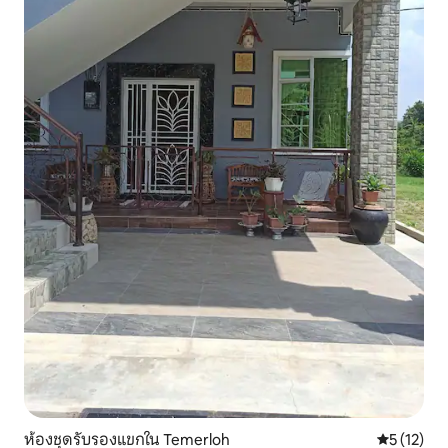
ห้องชุดรับรองแขกใน Temerloh
คะแนนเฉลี่ย
5 (12)