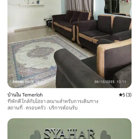
บ้านใน Temerloh
คะแนนเฉลี่
5 (3)
ที่พักดี ใกล้กับโฮชา เหมาะสำหรับการเดินทาง
สถานที่
·
ครอบครัว
·
บริการต้อนรับ