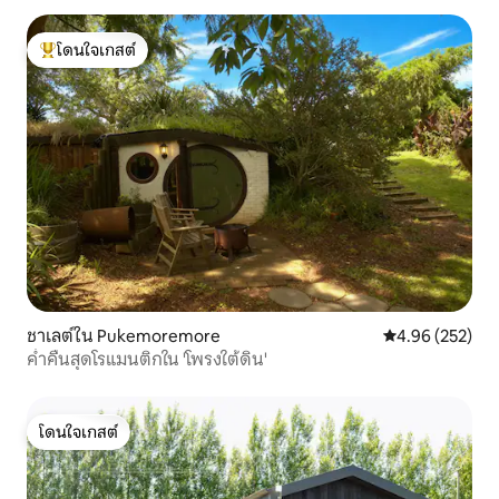
โดนใจเกสต์
โดนใจเกสต์ที่สุด
ชาเลต์ใน Pukemoremore
คะแนนเฉลี่ย 4.9
4.96 (252)
ค่ำคืนสุดโรแมนติกใน 'โพรงใต้ดิน'
โดนใจเกสต์
โดนใจเกสต์