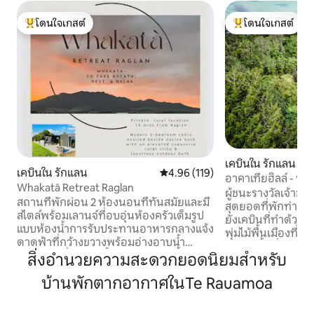
โดนใจเกสต์
โดนใจเกสต์
โดนใจเกสต์ที่สุด
โดนใจเกสต์ที่สุด
เคบินใน รักแลน
เคบินใน รักแลน
คะแนนเฉลี่ย 4.96 จาก 5, 119 รีวิว
4.96 (119)
อาคาเทียฮิลล์ - ที
Whakatā Retreat Raglan
เงียบสงบ
ผู้ชนะรางวัลเจ้าของ
สถานที่พักผ่อน 2 ห้องนอนที่ทันสมัยและมี
สุดยอดที่พักท่ามกลางธ
สไตล์พร้อมเลานจ์ที่อบอุ่นห้องครัวเต็มรูป
ยังเคบินที่ทำด้วย
แบบห้องน้ำการรับประทานอาหารกลางแจ้ง
พุ่มไม้พื้นเมืองที่ไ
ดาดฟ้าที่กว้างขวางพร้อมอ่างอาบน้ำ
วิวของพื้นที่เพาะป
ธรรมชาติที่หรูหราตั้งอยู่ข้างพุ่มไม้พื้นเมือง
สิ่งอำนวยความสะดวกยอดนิยมสำหรับ
Karioi คุณสามารถน
ฟังเพลงของนกในขณะที่เพลิดเพลินกับ
ตัวอย่างสมบูรณ์เชื
บ้านพักตากอากาศในTe Rauamoa
ทิวทัศน์ชนบทที่สูงขึ้นของ Mt Karioi และ
ครั้งและเพลิดเพลิ
ช่วงที่ห่างไกล ห่างจากเมือง Raglan เพียง 10
ไวน์สักแก้วเช่นเป็
นาทีและทุกอย่างที่นี่มีให้ไม่ว่าจะเป็น
Kereru และดำน้ำรอบๆต้นไม้ ท