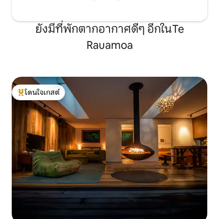
ยังมีที่พักตากอากาศดีๆ อีกในTe
Rauamoa
โดนใจเกสต์
โดนใจเกสต์ที่สุด