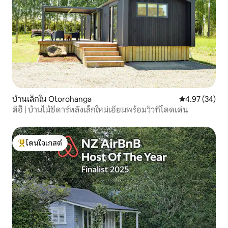
บ้านเล็กใน Otorohanga
คะแนนเฉลี่ย 4.
4.97 (34)
ติฮิ | บ้านไม้ซีดาร์หลังเล็กใหม่เอี่ยมพร้อมวิวที่โดดเด่น
โดนใจเกสต์
โดนใจเกสต์ที่สุด