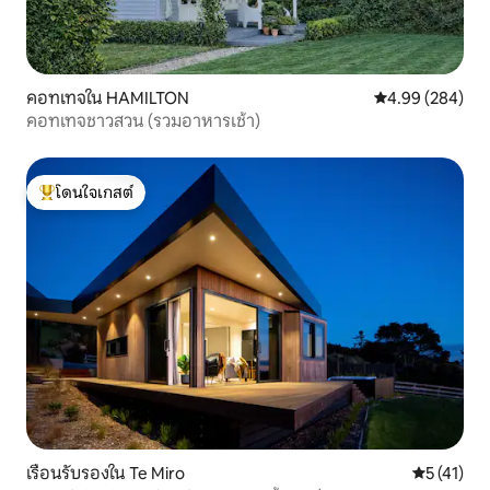
คอทเทจใน HAMILTON
คะแนนเฉลี่ย 4.99
4.99 (284)
คอทเทจชาวสวน (รวมอาหารเช้า)
โดนใจเกสต์
โดนใจเกสต์ที่สุด
เรือนรับรองใน Te Miro
คะแนนเฉลี่ย
5 (41)