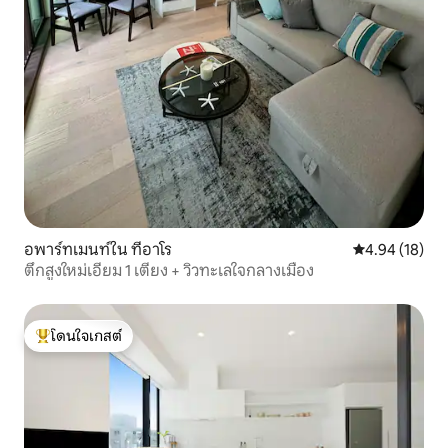
อพาร์ทเมนท์ใน ทีอาโร
คะแนนเฉลี่ย 4.
4.94 (18)
ตึกสูงใหม่เอี่ยม 1 เตียง + วิวทะเลใจกลางเมือง
โดนใจเกสต์
โดนใจเกสต์ที่สุด