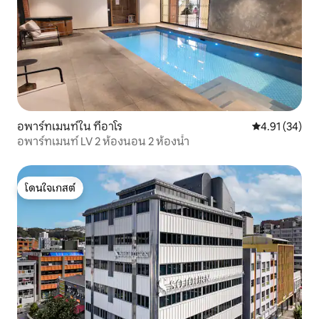
อพาร์ทเมนท์ใน ทีอาโร
คะแนนเฉลี่ย 4.
4.91 (34)
อพาร์ทเมนท์ LV 2 ห้องนอน 2 ห้องน้ำ
โดนใจเกสต์
โดนใจเกสต์