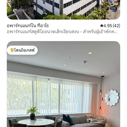
อพาร์ทเมนท์ใน ทีอาโร
คะแนนเฉลี่ย 4.
4.95 (42)
อพาร์ทเมนท์สตูดิโอขนาดเล็กเงียบสงบ – สำหรับผู้เข้าพักคน
เดียว
โดนใจเกสต์
โดนใจเกสต์ที่สุด