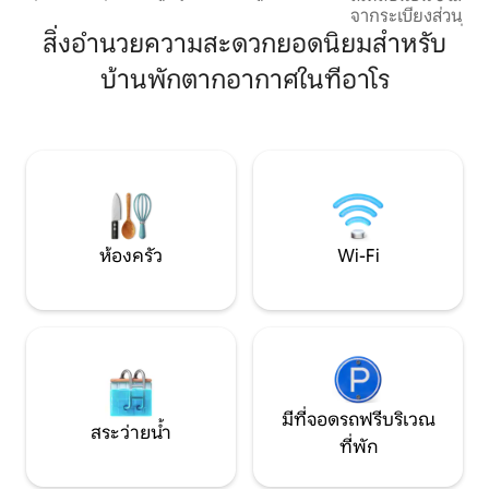
ที่พักผ่อนที่ทันสมัยและปลอดภัยในเมือง
จากระเบียงส่วนตัว
สตูดิโอที่มีแสงแดดส่องถึงแห่งนี้ตั้งอยู่ห่าง
ตกแต่งภายในที่ทันส
สิ่งอำนวยความสะดวกยอดนิยมสำหรับ
จากเสียงรบกวน และมีทุกสิ่งที่คุณต้องการ
อุปกรณ์ครบครันพื้นท
สำหรับการเข้าพักระยะสั้นหรือระยะยาว
บ้านพักตากอากาศในทีอาโร
และห้องนอนที่อบอุ่
เตียงควีนไซส์ที่สะดวกสบายพื้นที่ทำงาน
เข้าพักใช้ห้องออก
พร้อมแสงธรรมชาติเพียงพอห้องครัวมี
ร่วมกันเหมาะสำหร
อุปกรณ์ครบครันสมาร์ททีวี Netflix, Wi-Fi,
จากสำรวจมาทั้งวัน 
เครื่องซักผ้าและเครื่องอบผ้า (ในห้องน้ำ)
อยู่ใกล้กับร้านอาหา
ห้องน้ำขนาดใหญ่ และการเข้าอาคารที่
และสถานที่ท่องเที่
ปลอดภัย
เดินทางเพื่อธุรกิ
ห้องครัว
Wi-Fi
มีที่จอดรถฟรีบริเวณ
สระว่ายน้ำ
ที่พัก