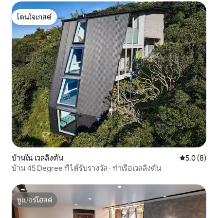
โดนใจเกสต์
โดนใจเกสต์
บ้านใน เวลลิงตัน
คะแนนเฉลี่ย 
5.0 (8)
บ้าน 45 Degree ที่ได้รับรางวัล · ท่าเรือเวลลิงตัน
ซูเปอร์โฮสต์
ซูเปอร์โฮสต์