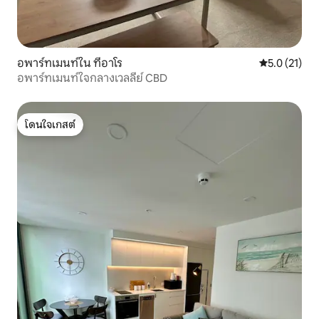
อพาร์ทเมนท์ใน ทีอาโร
คะแนนเฉลี่ย 5
5.0 (21)
อพาร์ทเมนท์ใจกลางเวลลีย์ CBD
โดนใจเกสต์
โดนใจเกสต์