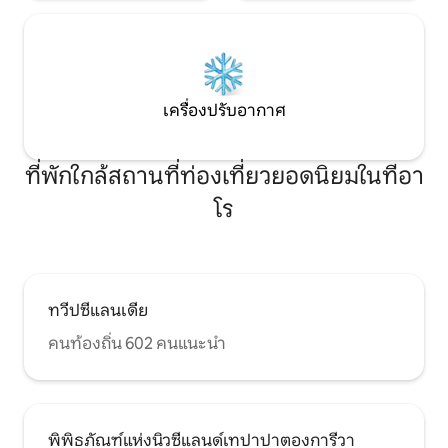
เครื่องปรับอากาศ
ที่พักใกล้สถานที่ท่องเที่ยวยอดนิยมในทีอา
โร
ทวีปซีแลนเดีย
คนท้องถิ่น 602 คนแนะนำ
พิพิธภัณฑ์แห่งนิวซีแลนด์เทปาปาตองการีวา