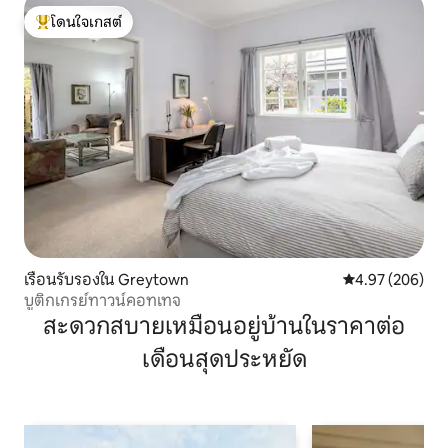
โดนใจเกสต์
โดนใจเกสต์ที่สุด
เรือนรับรองใน Greytown
คะแนนเฉลี่ย 4.97
4.97 (206)
บูติกเกรย์ทาวน์คอทเทจ
สะดวกสบายเหมือนอยู่บ้านในราคาต่อ
เดือนสุดประหยัด