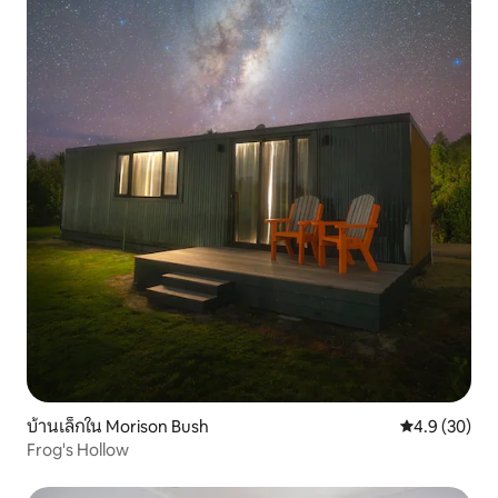
บ้านเล็กใน Morison Bush
คะแนนเฉลี่ย 4
4.9 (30)
Frog's Hollow