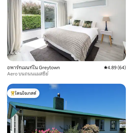
อพาร์ทเมนท์ใน Greytown
คะแนนเฉลี่ย 4.8
4.89 (64)
Aero บนถนนแมสซีย์
โดนใจเกสต์
โดนใจเกสต์ที่สุด