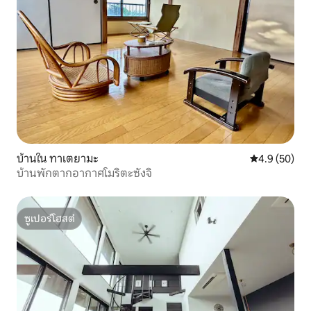
บ้านใน ทาเตยามะ
คะแนนเฉลี่ย 4
4.9 (50)
บ้านพักตากอากาศโมริตะซังจิ
ซูเปอร์โฮสต์
ซูเปอร์โฮสต์