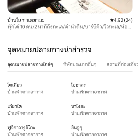
บ้านใน ทาเตยามะ
คะแนนเฉลี่ย 4.
4.92 (24)
พักได้ 10 คน/2 นาทีถึงทะเล/ดำน้ำตื้น/บาร์บีคิว/วิวทะเล/ห้อง
นั่งเล่นกว้างขวาง/ฝักบัวด้านนอก
จุดหมายปลายทางน่าสำรวจ
จุดหมายปลายทางใกล้ๆ
ที่พักประเภทอื่นๆ
สถานที่ท่องเที่
โตเกียว
โอซากะ
บ้านพักตากอากาศ
บ้านพักตากอากาศ
เกียวโต
นาโงยะ
บ้านพักตากอากาศ
บ้านพักตากอากาศ
ฟูจิกาวางูจิโกะ
ชินจูกุ
บ้านพักตากอากาศ
บ้านพักตากอากาศ