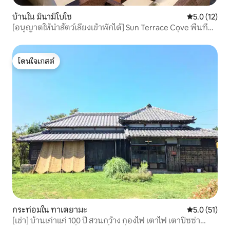
บ้านใน มินามิโบโซ
คะแนนเฉลี่ย 5
5.0 (12)
[อนุญาตให้นำสัตว์เลี้ยงเข้าพักได้] Sun Terrace Cove พื้นที่
ส่วนตัวใน Minamiboso พร้อมบาร์บีคิวบนระเบียงที่มองเห็นวิว
ทะเลได้
โดนใจเกสต์
โดนใจเกสต์
กระท่อมใน ทาเตยามะ
คะแนนเฉลี่ย 5
5.0 (51)
[เช่า] บ้านเก่าแก่ 100 ปี สวนกว้าง กองไฟ เตาไฟ เตาปิซซ่า