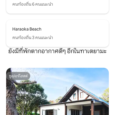
คนท้องถิ่น 6 คนแนะนำ
Haraoka Beach
คนท้องถิ่น 3 คนแนะนำ
ยังมีที่พักตากอากาศดีๆ อีกในทาเตยามะ
ซูเปอร์โฮสต์
ซูเปอร์โฮสต์