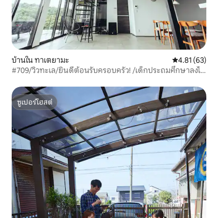
บ้านใน ทาเตยามะ
คะแนนเฉลี่ย 4.
4.81 (63)
#709/วิวทะเล/ยินดีต้อนรับครอบครัว! /เด็กประถมศึกษาลงไป
ฟรี!/ส่วนลดสำหรับคู่รัก/รับได้สูงสุด 12 คน
ซูเปอร์โฮสต์
ซูเปอร์โฮสต์