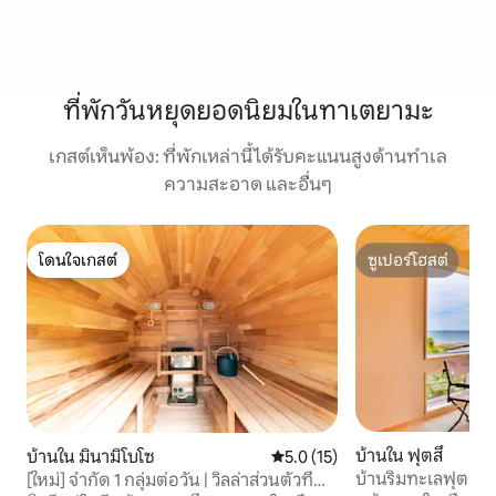
ที่พักวันหยุดยอดนิยมในทาเตยามะ
เกสต์เห็นพ้อง: ที่พักเหล่านี้ได้รับคะแนนสูงด้านทำเล
ความสะอาด และอื่นๆ
โดนใจเกสต์
ซูเปอร์โฮสต์
โดนใจเกสต์
ซูเปอร์โฮสต์
บ้านใน ฟุตสึ
บ้านใน มินามิโบโซ
คะแนนเฉลี่ย 5.0 จาก 5, 15 รีวิว
5.0 (15)
บ้านริมทะเลฟุตสึที่
[ใหม่] จำกัด 1 กลุ่มต่อวัน | วิลล่าส่วนตัวที่