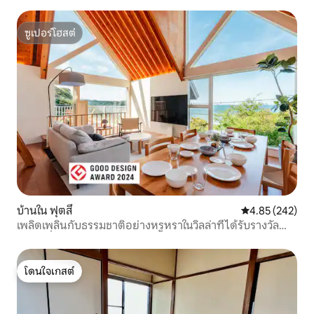
ประสบการณ์เก็บเกี่ยว ชีวิตญี่ปุ่นที่เพลิดเพลินกับไฟและ
ธรรมชาติ
ซูเปอร์โฮสต์
ซูเปอร์โฮสต์
บ้านใน ฟุตสึ
คะแนนเฉลี่ย 4.8
4.85 (242)
เพลิดเพลินกับธรรมชาติอย่างหรูหราในวิลล่าที่ได้รับรางวัล
ดีไซน์ที่มีวิวทะเล | 50 นาทีจากใจกลางเมือง ซาวน่า บาร์บีคิว
เข้าถึงชายหาดได้
โดนใจเกสต์
โดนใจเกสต์