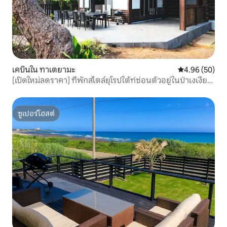
เคบินใน ทาเตยามะ
คะแนนเฉลี่ย 4.
4.96 (50)
[เปิดใหม่ลดราคา] ที่พักสไตล์ยุโรปใต้ท่ซ่อนตัวอยู่ในป่าเงเงียบ
สงบขนาด 600 ตารางเมตร ไม่มีใครอยู่รอบ ๆ
ซูเปอร์โฮสต์
ซูเปอร์โฮสต์