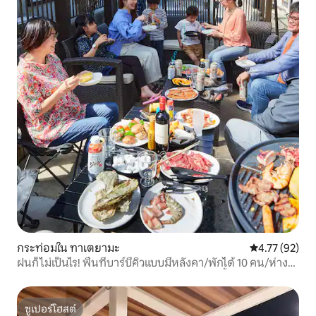
กระท่อมใน ทาเตยามะ
คะแนนเฉลี่ย 4.
4.77 (92)
ฝนก็ไม่เป็นไร! พื้นที่บาร์บีคิวแบบมีหลังคา/พักได้ 10 คน/ห่าง
จากทะเล 250 เมตร/มังงะ 1,000 เล่ม/จอ 100 นิ้ว/รถ 3 คัน
ซูเปอร์โฮสต์