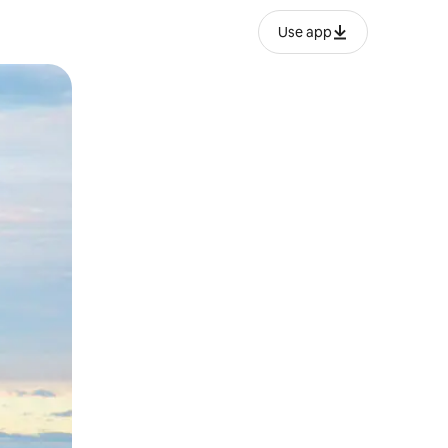
Use app