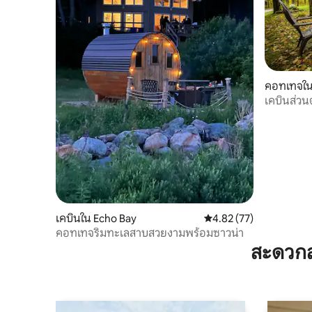
คอทเทจใน
เคบินส่วนต
เคบินใน Echo Bay
คะแนนเฉลี่ย 4.82 จาก 5, 
4.82 (77)
คอทเทจริมทะเลสาบสวยงามพร้อมซาวน่า
สะดวกส