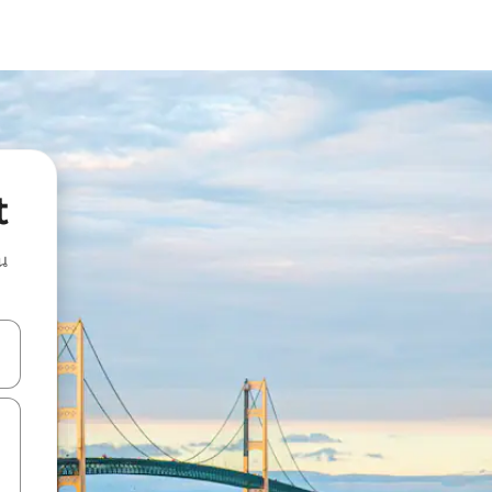
t
น
ลการค้นหา