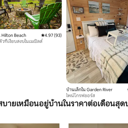
 Hilton Beach
คะแนนเฉลี่ย 4.97 จาก 5, 93 รีวิว
4.97 (93)
ัวที่เงียบสงบในเมเปิลส์
77 รีวิว
บ้านเล็กใน Garden River
ไพน์โกรฟชอร์ส
บายเหมือนอยู่บ้านในราคาต่อเดือนสุด