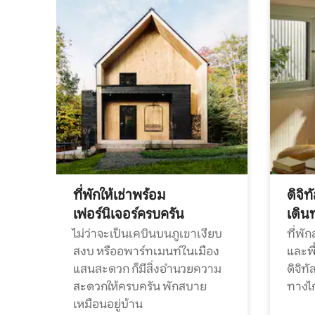
ที่พักให้เช่าพร้อม
ดิจิ
เฟอร์นิเจอร์ครบครัน
เดิน
ไม่ว่าจะเป็นเคบินบนภูเขาเงียบ
ที่พั
สงบ หรืออพาร์ทเมนท์ในเมือง
และพื
แสนสะดวก ก็มีสิ่งอำนวยความ
ดิจิ
สะดวกให้ครบครัน พักสบาย
ทางไ
เหมือนอยู่บ้าน