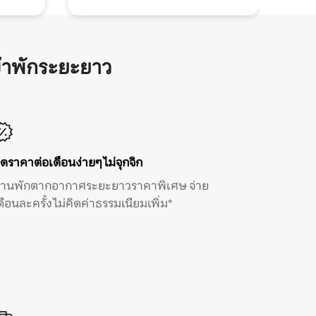
้าพักระยะยาว
ิดราคาต่อเดือนง่ายๆ ไม่จุกจิก
้านพักตากอากาศระยะยาวราคาพิเศษ จ่าย
ดือนละครั้ง ไม่คิดค่าธรรมเนียมเพิ่ม*