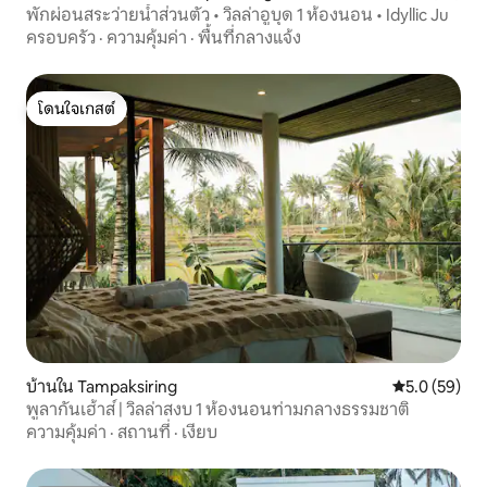
พักผ่อนสระว่ายน้ำส่วนตัว • วิลล่าอูบุด 1 ห้องนอน • Idyllic Ju
ครอบครัว
·
ความคุ้มค่า
·
พื้นที่กลางแจ้ง
โดนใจเกสต์
โดนใจเกสต์
บ้านใน Tampaksiring
คะแนนเฉลี่ย 5
5.0 (59)
พูลากันเฮ้าส์ | วิลล่าสงบ 1 ห้องนอนท่ามกลางธรรมชาติ
ความคุ้มค่า
·
สถานที่
·
เงียบ