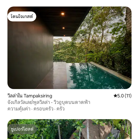
โดนใจเกสต์
โดนใจเกสต์
วิลล่าใน Tampaksiring
คะแนนเฉลี่ย 5
5.0 (11)
จังเกิลวัลเลย์พูลวิลล่า - วิวอูบุดบนดาดฟ้า
ความคุ้มค่า
·
ครอบครัว
·
ครัว
ซูเปอร์โฮสต์
ซูเปอร์โฮสต์