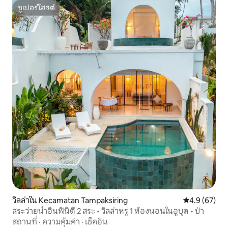
ซูเปอร์โฮสต์
ซูเปอร์โฮสต์
วิลล่าใน Kecamatan Tampaksiring
คะแนนเฉลี่ย 4
4.9 (67)
สระว่ายน้ำอินฟินิตี้ 2 สระ • วิลล่าหรู 1 ห้องนอนในอูบุด • ป่า
สถานที่
·
ความคุ้มค่า
·
เช็คอิน