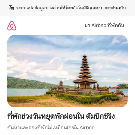
ข้าม
ระบบแปลข้อมูลบางส่วนให้โดยอัตโนมัติ 
แสดงภาษาต้นฉบับ
ไป
ยัง
เนื้อหา
มา Airbnb ที่พักกัน
ที่พักช่วงวันหยุดพักผ่อนใน ตัมปักซิริง
ค้นหาและจองที่พักไม่เหมือนใครใน Airbnb