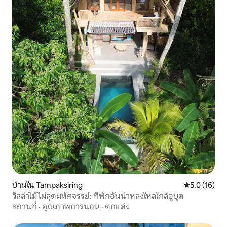
บ้านใน Tampaksiring
คะแนนเฉลี่ย 5
5.0 (16)
วิลล่าไม้ไผ่สุดมหัศจรรย์: ที่พักอันน่าหลงใหลใกล้อูบุด
สถานที่
·
คุณภาพการนอน
·
ตกแต่ง