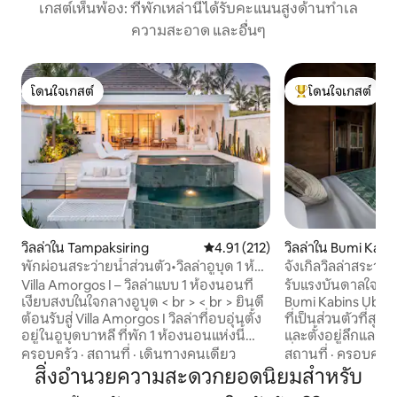
เกสต์เห็นพ้อง: ที่พักเหล่านี้ได้รับคะแนนสูงด้านทำเล
ความสะอาด และอื่นๆ
โดนใจเกสต์
โดนใจเกสต์
โดนใจเกสต์
โดนใจเกสต์ที่สุด
วิลล่าใน Tampaksiring
คะแนนเฉลี่ย 4.91 จาก 5, 212 รีวิว
4.91 (212)
วิลล่าใน Bumi Kab
พักผ่อนสระว่ายน้ำส่วนตัว•วิลล่าอูบุด 1 ห้อง
จังเกิลวิลล่าสระว่าย
นอน•ป่าสงบ
หุบเขากว้างใหญ่
Villa Amorgos I – วิลล่าแบบ 1 ห้องนอนที่
รับแรงบันดาลใจในบ
เงียบสงบในใจกลางอูบุด < br > < br > ยินดี
Bumi Kabins Ubud ซ
ต้อนรับสู่ Villa Amorgos I วิลล่าที่อบอุ่นตั้ง
ที่เป็นส่วนตัวที่สุ
อยู่ในอูบุดบาหลี ที่พัก 1 ห้องนอนแห่งนี้
และตั้งอยู่ลึกและต
เหมาะสำหรับการพักผ่อนได้รับการ
ที่พัก วู้ดมีสระว่ายน
ครอบครัว
·
สถานที่
·
เดินทางคนเดียว
สถานที่
·
ครอบครัว
ออกแบบมาสำหรับผู้เข้าพักสูงสุด 3 คนและ
อ่างอาบน้ำสำหรับ 
สิ่งอำนวยความสะดวกยอดนิยมสำหรับ
ให้ความสะดวกสบายความเรียบง่ายและ
ขวาง และวิวหุบเขาป