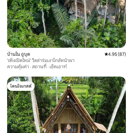
บ้านใน อูบุด
คะแนนเฉลี่ย 4.
4.95 (87)
'เพิ่งเปิดใหม่' วิลล่าร่มเงาใกล้หน้าผา
ความคุ้มค่า
·
สถานที่
·
เช็คเอาท์
โดนใจเกสต์
โดนใจเกสต์