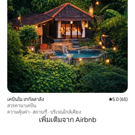
เคบินใน เทกัลลาลัง
คะแนนเฉลี่ย 5
5.0 (65)
สวรคานาเคบิน
ความคุ้มค่า
·
สถานที่
·
บริเวณใกล้เคียง
เพิ่มเติมจาก Airbnb