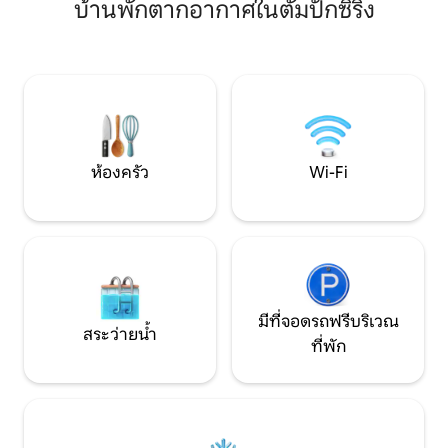
บ้านพักตากอากาศในตัมปักซิริง
บรรยากาศส่วนตัวท่ามกลางธรรมชาติ < br
พื้นป่า จึงให้คุณได
> < br > < br > < br > เดอะวิลล่า < br > • < <
กว้างขวางแต่เป็นส่
br > ที่ตั้ง: อูบุดบาหลี < br > • </ p > ห้อง
รีไซเคิลและได้รับ
นอน: 1 ห้องนอน < br > • < < < < < < < < br
ธาตุทั้งห้าของจีน
> ความจุ: สูงสุด 3 คน < br > • < < br >
เติบโต การขยายตัว
ขนาด: 75 ตารางเมตร < br >
พลังงานแห่งชีวิตข
ห้องครัว
Wi-Fi
มีที่จอดรถฟรีบริเวณ
สระว่ายน้ำ
ที่พัก