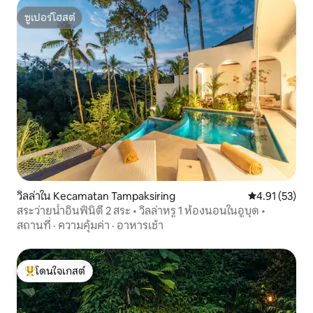
ซูเปอร์โฮสต์
ซูเปอร์โฮสต์
วิลล่าใน Kecamatan Tampaksiring
คะแนนเฉลี่ย 4.
4.91 (53)
สระว่ายน้ำอินฟินิตี้ 2 สระ • วิลล่าหรู 1 ห้องนอนในอูบุด •
สถานที่
·
ความคุ้มค่า
·
อาหารเช้า
โดนใจเกสต์
โดนใจเกสต์ที่สุด