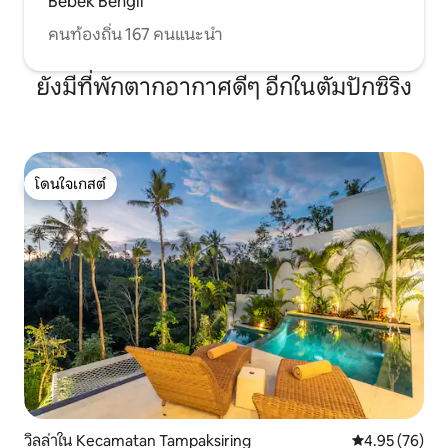
Bebek Bengil
คนท้องถิ่น 167 คนแนะนำ
ยังมีที่พักตากอากาศดีๆ อีกในตัมปักซิริง
โดนใจเกสต์
โดนใจเกสต์
วิลล่าใน Kecamatan Tampaksiring
คะแนนเฉลี่ย 4.
4.95 (76)