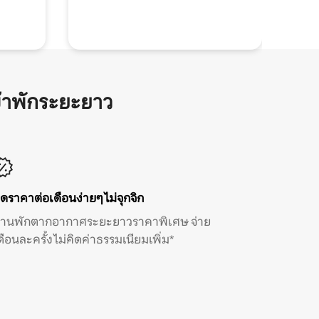
้าพักระยะยาว
ิดราคาต่อเดือนง่ายๆ ไม่จุกจิก
้านพักตากอากาศระยะยาวราคาพิเศษ จ่าย
ดือนละครั้ง ไม่คิดค่าธรรมเนียมเพิ่ม*