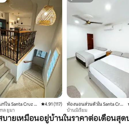
ต์
ซูเปอร์โฮสต์
 42 รีวิว
ท์ใน Santa Cruz de
คะแนนเฉลี่ย 4.91 จาก 5, 117 รีวิว
4.91 (117)
ห้องนอนส่วนตัวใน Santa Cruz
de Mompox
ทล ยูมา
บ้านมิเรียม
บายเหมือนอยู่บ้านในราคาต่อเดือนสุด