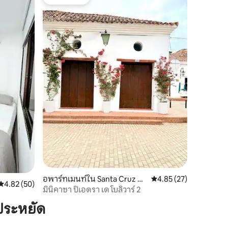
โดนใจเกสต์
อพาร์ทเมนท์ใน Santa Cruz de
คะแนนเฉลี่ย 4.85 จาก 5,
4.85 (27)
คะแนนเฉลี่ย 4.82 จาก 5, 50 รีวิว
4.82 (50)
Mompox
มินิคาซา ปิเอดรา เด โบลิวาร์ 2
ประหยัด