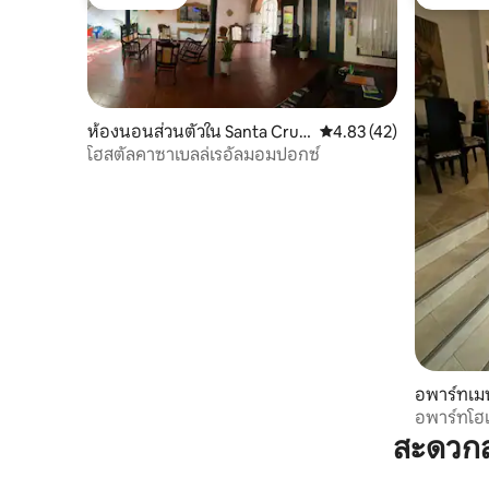
โดนใจเกสต์
โดนใจเกส
ห้องนอนส่วนตัวใน Santa Cruz
คะแนนเฉลี่ย 4.83 จาก 5,
4.83 (42)
de Mompox
โฮสตัลคาซาเบลล่เรอัลมอมปอกซ์
อพาร์ทเมน
Mompox
อพาร์ทโฮเ
สะดวกส