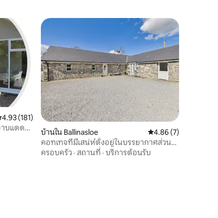
ะแนนเฉลี่ย 4.93 จาก 5, 181 รีวิว
4.93 (181)
งอาบแดด
บ้านใน Ballinasloe
คะแนนเฉลี่ย 4.86 จาก 5
4.86 (7)
คอทเทจที่มีเสน่ห์ตั้งอยู่ในบรรยากาศส่วน
ตัว
ครอบครัว
·
สถานที่
·
บริการต้อนรับ