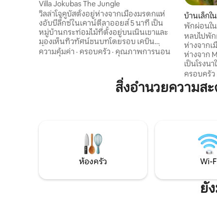
Villa Jokubas The Jungle
วิลล่าโจคูบัสตั้งอยู่ห่างจากเมืองมรดกแห่
บ้านเล็กใ
งอับบีลี็กซ์ในเคาน์ตีลาออยส์ 5 นาที เป็น
พักผ่อนใน
หมู่บ้านกระท่อมไม้ที่ตั้งอยู่บนเนินเขาและ
หลบไปพัก
มองเห็นทิวทัศน์ชนบทโดยรอบ เคบิน
ห่างจากเม
ทั้งหมดของเราผสมผสานการตกแต่งที่ทัน
ความคุ้มค่า
·
ครอบครัว
·
คุณภาพการนอน
ห่างจาก M6 เพีย
สมัยเข้ากับเสน่ห์แบบชนบท รับการดูแลด้วย
เป็นโรงนาใ
สิ่งอำนวยความสะดวกที่ทันสมัยและหรูหรา
การบูรณะอย
ครอบครัว
ทั้งภายในและภายนอก เพลิดเพลินกับสนาม
ของทั้งสองโ
สิ่งอำนวยความส
กว้างขวาง พื้นที่ลานบ้านที่มีหลังคาคลุม
อย่างรวดเ
พร้อมอ่างน้ำร้อนที่ทันสมัยส่วนตัว เตา
ที่พักผ่
บาร์บีคิว "คามาโด" บาร์ที่มีอุปกรณ์ครบครัน
คืน กล่องอาหารเช้าส่งถึงหน้าประตูบ้าน
พร้อมก๊อกเบียร์ IPA ที่หมักเองของเรา เรา
ของคุณในต
เรียกเก็บเงิน €25 สำหรับอ่างน้ำร้อนหรือ
ชมฟาร์มอินทรีย์ข
ซาวน่า 1 ครั้ง 2 คนต่อเคบินเท่านั้น
แบบสำหรั
คอนเนมาร
จราจรในเม
ห้องครัว
Wi-F
ยั