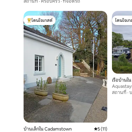
สถานที่
·
ครอบครัว
·
ที่จอดรถ
โดนใจเกสต์
โดนใจเกส
โดนใจเกสต์ที่สุด
โดนใจเกส
เรือบ้านใ
Aquastays
สถานที่
·
บ
บ้านเล็กใน Cadamstown
คะแนนเฉลี่ย 5 จาก 5,
5 (11)