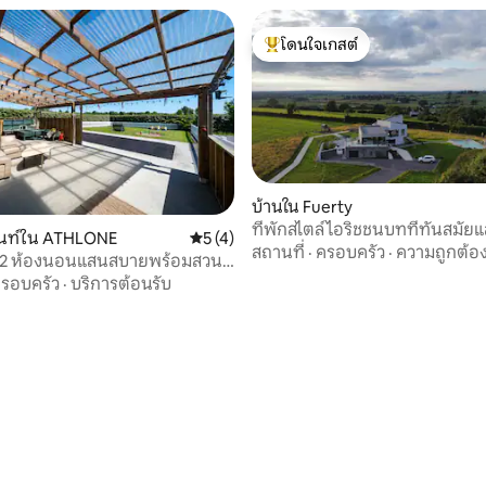
โดนใจเกสต์
โดนใจเกสต์ที่สุด
บ้านใน Fuerty
ที่พักสไตล์ไอริชชนบทที่ทันสมัย
นท์ใน ATHLONE
คะแนนเฉลี่ย 5 จาก 5, 4 รีวิว
5 (4)
สถานที่
·
ครอบครัว
·
ความถูกต้อ
อน 2 ห้องนอนแสนสบายพร้อมสวน
ละลานบ้าน
รอบครัว
·
บริการต้อนรับ
54 รีวิว