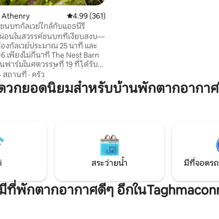
ทรี่ที่อบอุ่นของเราคือห้องรับปร
อาหารส่วนตัวของคุณพร้อมผ้าปู
น Athenry
คะแนนเฉลี่ย 4.99 จาก 5, 361 รีวิว
4.99 (361)
เครื่องใช้บนโต๊ะอาหารที่สวยงาม 
ชนบทกัลเวย์ใกล้กับแอธนีรี
ของเราจะแสดงจานชามบางส่วนขอ
ผ่อนในสวรรค์ชนบทที่เงียบสงบ—
คุณเห็น ดูรีวิว
ืองกัลเวย์ประมาณ 25 นาที และ
งไม่กี่นาที The Nest Barn
นฟาร์มในศตวรรษที่ 19 ที่ได้รับ
่างสวยงาม มีทั้งสิ่งที่ดีที่สุด
·
สถานที่
·
ครัว
ลก: เข้าถึงกัลเวย์ที่มีชีวิตชีวาได้
ะดวกยอดนิยมสำหรับบ้านพักตากอากาศ
ร็วในเวลากลางวัน และเป็นสถาน
อนอันเงียบสงบในชนบทในเวลากลาง
อนเช้า เพลิดเพลินกับการเดิน
องเรา เป็นฐานที่สมบูรณ์
บการสำรวจไวลด์แอตแลนติกเวย์
า และหน้าผาโมเฮอร์โดยไม่มีการ
ือง
i
สระว่ายน้ำ
มีที่จอดรถ
งมีที่พักตากอากาศดีๆ อีกในTaghmaconn