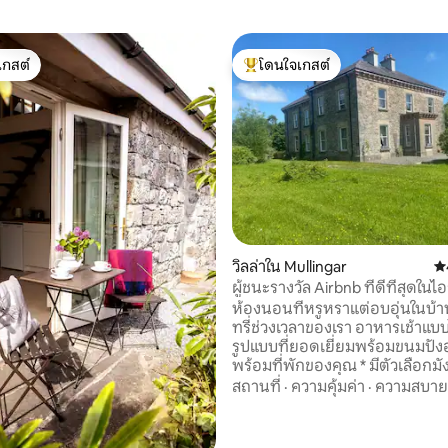
เกสต์
โดนใจเกสต์
์ที่สุด
โดนใจเกสต์ที่สุด
วิลล่าใน Mullingar
คะ
ผู้ชนะรางวัล Airbnb ที่ดีที่สุดในไ
'อาหารสุดอลังการ!'
ห้องนอนที่หรูหราแต่อบอุ่นในบ้า
ทรี่ช่วงเวลาของเรา อาหารเช้าแบบไอริชเต็ม
รูปแบบที่ยอดเยี่ยมพร้อมขนมปังอ
พร้อมที่พักของคุณ * มีตัวเลือกมังสวิรัติ/
มังสวิรัติ เพลิดเพลินกับอาหารเย็นที่ปรุงเอง
สถานที่
·
ความคุ้มค่า
·
ความสบาย
แสนอร่อยในตอนเย็นโดยใช้อาหาร
ในท้องถิ่นที่ยอดเยี่ยมเท่านั้นพร
30 รีวิว
และผลไม้จากสวนของเรา ห้องครัว