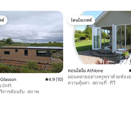
ต์
โดนใจเกสต์
ต์
โดนใจเกสต์
คอนโดใน Athlone
ค
ผ่อนคลายอย่างหรูหราด้วยห้อ
น Glasson
คะแนนเฉลี่ย 4.9 จาก 5, 10 รีวิว
4.9 (10)
และอพาร์ทเมนท์ส่วนตัว
ความคุ้มค่า
·
สถานที่
·
ทีวี
 Drift
ริการต้อนรับ
·
สภาพ
 11 รีวิว