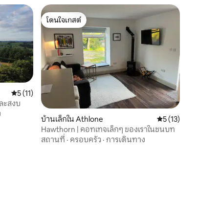
โดนใจเกสต์
โดนใจเกสต์
คะแนนเฉลี่ย 5 จาก 5, 11 รีวิว
5 (11)
และสงบ
ง
บ้านเล็กใน Athlone
คะแนนเฉลี่ย 5 จาก 5,
5 (13)
Hawthorn | คอทเทจเล็กๆ ของเราในชนบท
สถานที่
·
ครอบครัว
·
การเดินทาง