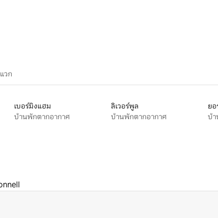
ะแวก
เบอร์มิงแฮม
ลิเวอร์พูล
ยอร
บ้านพักตากอากาศ
บ้านพักตากอากาศ
บ้
nnell