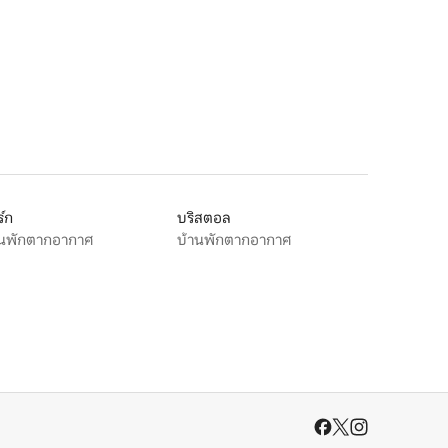
์ก
บริสตอล
านพักตากอากาศ
บ้านพักตากอากาศ