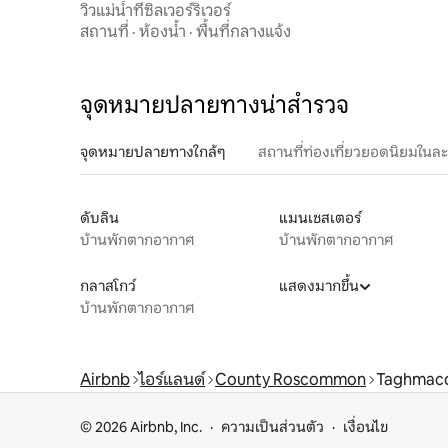
วิวแม่น้ำที่ซิลเวอร์ริเวอร์
สถานที่
·
ห้องน้ำ
·
พื้นที่กลางแจ้ง
จุดหมายปลายทางน่าสำรวจ
จุดหมายปลายทางใกล้ๆ
สถานที่ท่องเที่ยวยอดนิยมในล
ดับลิน
แมนเชสเตอร์
บ้านพักตากอากาศ
บ้านพักตากอากาศ
กลาสโกว์
แสดงมากขึ้น
บ้านพักตากอากาศ
Airbnb
ไอร์แลนด์
County Roscommon
Taghmaco
© 2026 Airbnb, Inc.
ความเป็นส่วนตัว
เงื่อนไข