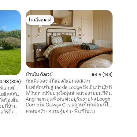
อพาร์ทเมน
โดนใจเกสต์
โดนใจ
บ้านสไตล์
โดนใจเกสต์
โดนใจเกส
สงวนธรร
เราหวังว่
House! ย
เพลิดเพล
ตัวของคุณ
จอร์เจียใ
สถานที่
·
ต้องการเร
และแบ่งป
200 ปีของ
บ้านใน กัลเวย์
คะแนนเฉลี่ย 4.9 จาก 5, 
4.9 (143)
ผ่านสวนพื
ทักเคิลลอดจ์ที่แองลิแฮมเอสเตท
แนนเฉลี่ย 4.98 จาก 5, 306 รีวิว
4.98 (306)
เอเคอร์ข
ยินดีต้อนรับสู่ Tackle Lodge ซึ่งเป็นบ้านไร่ที่
เที่ยวในพื
อร์แลนด์
ได้รับการปรับปรุงใหม่อย่างสวยงามบนที่ดิน
พยายามในป
นสไตล์คัน
Angliham สุดพิเศษตั้งอยู่ริมชายฝั่ง Lough
ให้เป็นเข
Corrib ใน Galway City สถานที่พักผ่อนที่ไม่
บที่บ้าน
เหมือนใครแห่งนี้ผสมผสานเสน่ห์แบบชนบท
ครอบครัว
·
ความคุ้มค่า
·
พื้นที่ในร่ม
เข้ากับการตกแต่งภายในที่สง่างามและทัน
สมัย ลองนึกถึงวิวทะเลสาบการตกแต่งระ
ที่หาได้
ดับไฮเอนด์และวิวทะเลสาบที่เงียบสงบ ล้อม
้อมสลัดผัก
รอบด้วยธรรมชาติแต่ห่างจากตัวเมืองเพียง
สไตล์คัน