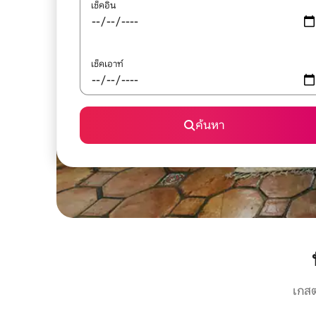
เช็คอิน
เช็คเอาท์
ค้นหา
เกสต