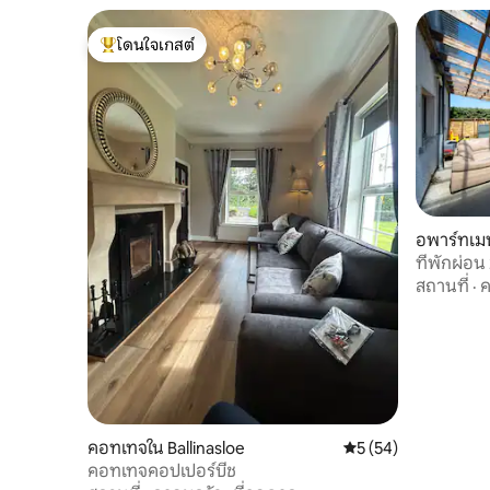
โดนใจเกสต์
โดนใจเกสต์ที่สุด
อพาร์ทเม
ที่พักผ่
ส่วนตัวแ
สถานที่
·
ค
คอทเทจใน Ballinasloe
คะแนนเฉลี่ย 5 จาก 5, 
5 (54)
คอทเทจคอปเปอร์บีช