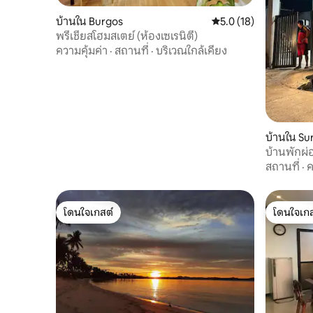
บ้านใน Burgos
คะแนนเฉลี่ย 5.0 จาก 5,
5.0 (18)
พรีเชียสโฮมสเตย์ (ห้องเซเรนิตี้)
ความคุ้มค่า
·
สถานที่
·
บริเวณใกล้เคียง
บ้านใน Su
บ้านพักผ่
สถานที่
·
ค
โดนใจเกสต์
โดนใจเกส
โดนใจเกสต์
โดนใจเกส