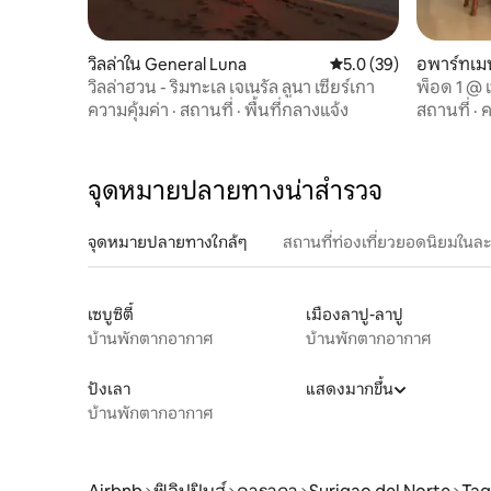
วิลล่าใน General Luna
คะแนนเฉลี่ย 5.0 จาก 5, 
5.0 (39)
อพาร์ทเมน
วิลล่าฮวน - ริมทะเล เจเนรัล ลูนา เซียร์เกา
พ็อด 1 @ เ
ความคุ้มค่า
·
สถานที่
·
พื้นที่กลางแจ้ง
สถานที่
·
ค
จุดหมายปลายทางน่าสำรวจ
จุดหมายปลายทางใกล้ๆ
สถานที่ท่องเที่ยวยอดนิยมในล
เซบูซิตี้
เมืองลาปู-ลาปู
บ้านพักตากอากาศ
บ้านพักตากอากาศ
ปังเลา
แสดงมากขึ้น
บ้านพักตากอากาศ