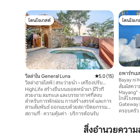
โดนใจเกสต์
โดนใจเกส
โดนใจเกสต์
โดนใจเกส
อพาร์ทเมน
วิลล่าใน General Luna
คะแนนเฉลี่ย 5.0 จาก 5,
5.0 (15)
Bayay ni 
วิลล่าฮายไลฟ์ | สระว่ายน้ำ • เครื่องปรับ
BIR)
สัมผัสความ
อากาศ • Starlink • วิวเนินเขา
HighLife สร้างขึ้นบนยอดหน้าผา มีวิวที่
Mayang" -
สวยงาม ลมทะเล และบรรยากาศที่สงบ
ใกล้โรงพย
สำหรับการพักผ่อน การสร้างสรรค์ และการ
Gateway 
สานสัมพันธ์ ออกแบบด้วยสถาปัตยกรรม
Beach, Li
ครอบครัว
เมดิเตอร์เรเนียนแบบเปิดโล่ง สไตล์ฟิลิปปินส์
สถานที่
·
ความคุ้มค่า
·
บริการต้อนรับ
of Suriga
เก่า การตกแต่งแบบชนเผ่า และเฟอร์นิเจอร์
จากใจกลางเ
เพื่อสร้างพื้นที่เปิดโล่งที่กลมกลืนกับ
สิ่งอำนวยควา
ทางเพียง 15 นาที ชื่อข
ธรรมชาติ สร้างโดยเน้นสิ่งแวดล้อม~ใช้วัสดุ
Maria" ใน 
ที่ได้รับการช่วยเหลือและวัสดุในท้องถิ่นบน
วัฒนธรรมท