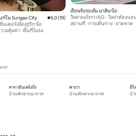
เรือนรับรองใน มาลินาโอ
วิลล่าออโรรา IAO - วิลล่าห้องนอน
39 รีวิว
ท์ใน Surigao City
คะแนนเฉลี่ย 5.0 จาก 5, 19 รีวิว
5.0 (19)
พร้อมสระว่ายน้ำ - A4
สถานที่
·
การเดินทาง
·
ชายหาด
ซ็นเตอร์เมืองซูริกาโอ
วามคุ้มค่า
·
พื้นที่ในร่ม
ะแวก
คากายันเดโอโร
ดาเวา
อีโล
บ้านพักตากอากาศ
บ้านพักตากอากาศ
บ้