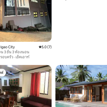
 18 รีวิว
rigao City
คะแนนเฉลี่ย 5.0 จาก 5, 7 รีวิว
5.0 (7)
อน 3 ชั้น 3 ห้องนอน
รอบครัว
·
เช็คเอาท์
ต์
ต์