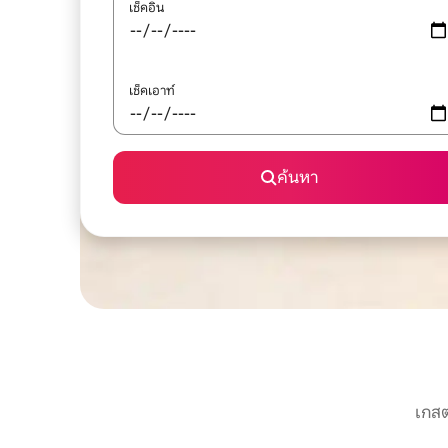
เช็คอิน
เช็คเอาท์
ค้นหา
เกสต