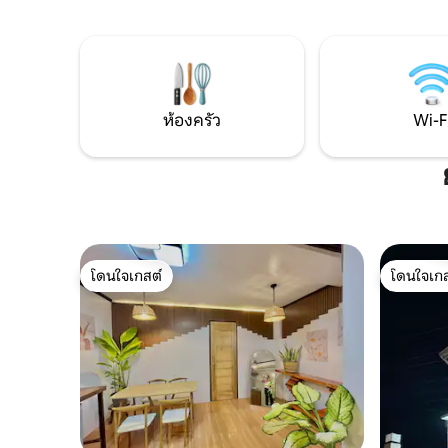
ระบบออฟกริดเต็มรูปแบบ ที่พักที่มีศิลปะ
เหมือนใคร เราลงทะเบียน LGU, DOT แ
แห่งนี้ยกย่องเกาะ เป็นตัวแทนของสถานที่ที่
BIR และส
คุณอยู่ ในขณะเดียวกันก็มอบการเข้าพักที่
เรามียินดี
เงียบสงบ สะดวกสบาย และมีเอกลักษณ์
ห้องครัว
Wi-F
โดนใจเกสต์
โดนใจเกส
โดนใจเกสต์
โดนใจเกส