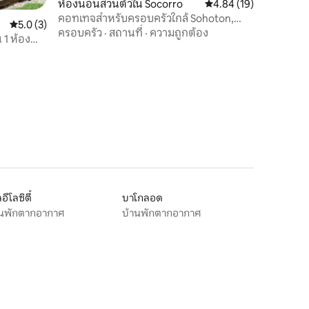
ห้องนอนส่วนตัวใน Socorro
คะแนนเฉลี่ย 4.84 จาก 5,
4.84 (19)
คอทเทจสำหรับครอบครัวใกล้ Sohoton,
คะแนนเฉลี่ย 5.0 จาก 5, 3 รีวิว
5.0 (3)
Socorro, Bucas Grande
ครอบครัว
·
สถานที่
·
ความถูกต้อง
 1 ห้อง
อีโลซิตี้
บาโกลอด
านพักตากอากาศ
บ้านพักตากอากาศ