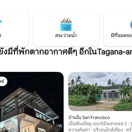
อาหารและห้องครัวที่มีอุปกรณ์ค
ละ
เหมาะสำหรับการสร้างความสัมพั
ามารถออกใบกำกับภาษีบริการได้
ครอบครัวการเข้าพักและการสังส
ที่จะได้ต้อนรับคุณ
เล็ก เย็นสบายด้วยเครื่องปรับอ
แยกส่วนรับความบันเทิงด้วยสมาร
WIFI
i
สระว่ายน้ำ
มีที่จอดรถ
ยังมีที่พักตากอากาศดีๆ อีกในTagana-a
ต์
ต์
บ้านใน San Francisco
เอ็มดับเบิ้ลยู เออร์เบินเทอเรซ 2 - 
ลนอร์เต (บ้าน 2)
ความคุ้มค่า
·
บริเวณใกล้เคียง
·
ครั