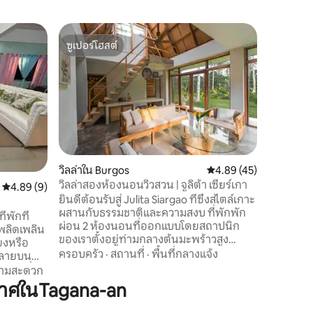
บังกะโล
ซูเปอร์โฮสต์
โดนใจเก
บ้านริมช
ซูเปอร์โฮสต์
โดนใจเก
วาซิออน
น่าจะเป็น
เซียร์เกา 
ประมงที่เ
จากย่านท่
อัญมณีที่ซ
ครอบครัว
ชอบของคน
ชนบทของฟิลิปปินส์! 
ที่สุดของ
วิลล่าใน Burgos
คะแนนเฉลี่ย 4.89 จาก 5,
4.89 (45)
เสียงคลื่
วิลล่าสองห้องนอนวิวสวน | จูลิต้า เซียร์เกา
คะแนนเฉลี่ย 4.89 จาก 5, 9 รีวิว
4.89 (9)
ของคุณ! เรามีอินเทอร์เน็ต Starlink หาก
ยินดีต้อนรับสู่ Julita Siargao ที่ซึ่งสไตล์เกาะ
ที่พักไม่
ผสานกับธรรมชาติและความสงบ ที่พักพัก
ที่พักอื่น
่พักที่
ผ่อน 2 ห้องนอนที่ออกแบบโดยสถาปนิก
พลิดเพลิน
ของเราตั้งอยู่ท่ามกลางต้นมะพร้าวสูง
ยงหรือ
ตระหง่าน มีวิวท้องฟ้าและสวนจากทุกห้อง
ครอบครัว
·
สถานที่
·
พื้นที่กลางแจ้ง
คลายบน
สร้างขึ้นอย่างพิถีพิถันด้วยพื้นที่เปิดโล่งและ
์ตกที่
วามสะดวก
การใช้พลังงานแสงอาทิตย์ เป็นสถานที่พัก
ที่มีแสง
าศในTagana-an
ผ่อนส่วนตัวบนพื้นที่แสนสงบในสวรรค์ ห่าง
จาก Pacifico เพียง 15-20 นาที มีพื้นที่
ระทาน