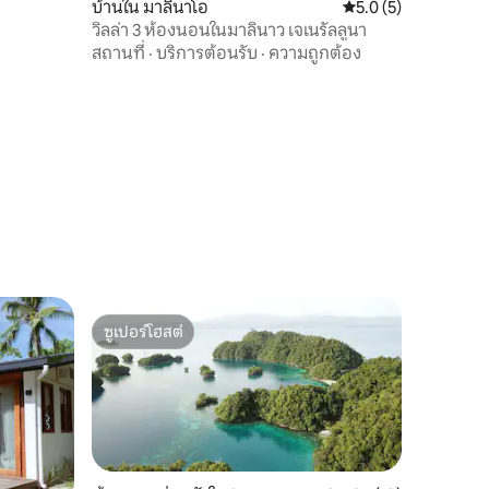
บ้านใน มาลินาโอ
คะแนนเฉลี่ย 5.0 จาก 5
5.0 (5)
วิลล่า 3 ห้องนอนในมาลินาว เจเนรัลลูนา
สถานที่
·
บริการต้อนรับ
·
ความถูกต้อง
ซูเปอร์โฮสต์
ซูเปอร์โฮสต์