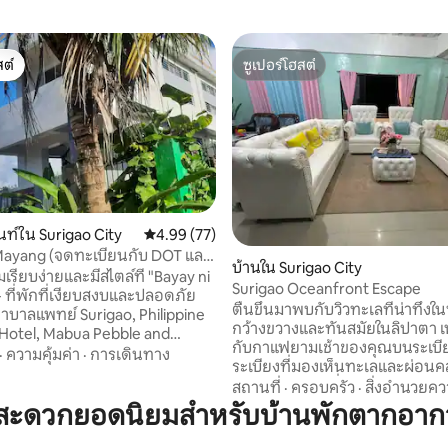
ต์
ซูเปอร์โฮสต์
ต์
ซูเปอร์โฮสต์
ท์ใน Surigao City
คะแนนเฉลี่ย 4.99 จาก 5, 77 รีวิว
4.99 (77)
 15 รีวิว
Mayang (จดทะเบียนกับ DOT และ
บ้านใน Surigao City
เรียบง่ายและมีสไตล์ที่ "Bayay ni
Surigao Oceanfront Escape
 ที่พักที่เงียบสงบและปลอดภัย
ตื่นขึ้นมาพบกับวิวทะเลที่น่าทึ่งในที
าบาลแพทย์ Surigao, Philippine
กว้างขวางและทันสมัยในลิปาตา เ
Hotel, Mabua Pebble and
กับกาแฟยามเช้าของคุณบนระเบี
pata port และพิพิธภัณฑ์ Battle
·
ความคุ้มค่า
·
การเดินทาง
ระเบียงที่มองเห็นทะเลและผ่อน
o Strait Memorial Museum ห่าง
ดาดฟ้าในขณะที่คุณชมพระอาทิตย
สถานที่
·
ครอบครัว
·
สิ่งอำนวยค
มืองไม่ถึง 5 กม. - ใช้เวลาเดิน
สวยงามพระอาทิตย์ขึ้นและท้องฟ้า
มสะดวกยอดนิยมสำหรับบ้านพักตากอาก
องเรา "House of
ดาว ที่พักขนาดใหญ่และโปร่งสบายแห่งนี้มี
Sinurigao สะท้อนให้เห็นถึง
ห้องนั่งเล่นขนาดใหญ่พื้นที่รับป
้องถิ่นสำหรับการเข้าพักที่ไม่