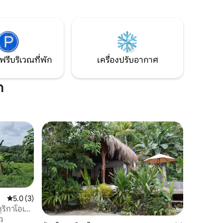
สำหรับผู้เข้าพัก 4-5 คน เหมาะสำหรับกลุ่ม
รบครัน
เพื่อน ครอบครัว หรือคู่รัก ถ้าคุณกำลังมอง
นธ์ใน
หาวันเวลาชิวๆ บนเกาะ จูลิตารอคุณอยู่
รรค์ขนาด
ากาศแบบ
์ททีวีและ
ฟรีบริเวณที่พัก
เครื่องปรับอากาศ
n
คะแนนเฉลี่ย 5.0 จาก 5, 3 รีวิว
5.0 (3)
ซูริกาโอเด
ว