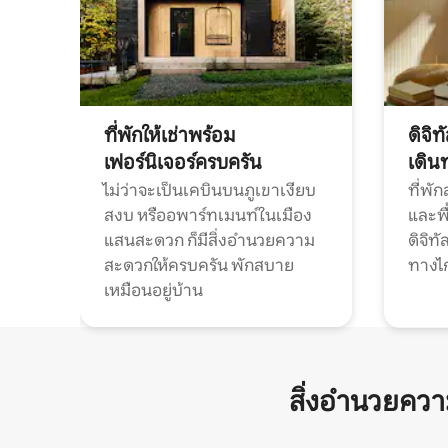
ที่พักให้เช่าพร้อม
ดิจิ
เฟอร์นิเจอร์ครบครัน
เดิน
ไม่ว่าจะเป็นเคบินบนภูเขาเงียบ
ที่พั
สงบ หรืออพาร์ทเมนท์ในเมือง
และพื
แสนสะดวก ก็มีสิ่งอำนวยความ
ดิจิ
สะดวกให้ครบครัน พักสบาย
ทางไ
เหมือนอยู่บ้าน
สิ่งอำนวยคว