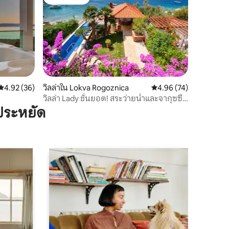
โดนใจเกสต์
คะแนนเฉลี่ย 4.92 จาก 5, 36 รีวิว
4.92 (36)
วิลล่าใน Lokva Rogoznica
คะแนนเฉลี่ย 4.96 จาก 5,
4.96 (74)
วิลล่า Lady ชั้นยอด! สระว่ายน้ำและจากุซซี่ที่
ชายหาด!
ประหยัด