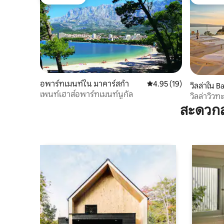
โดนใจเกสต์
โดนใจเกส
อพาร์ทเมนท์ใน มาคาร์สก้า
คะแนนเฉลี่ย 4.95 จาก 5, 
4.95 (19)
วิลล่าใน 
เพนท์เฮาส์อพาร์ทเมนท์นูกัล
วิลล่าวิว
เชีย II
สะดวกส