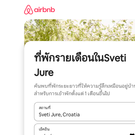
ข้าม
ไป
ยัง
เนื้อหา
ที่พักรายเดือนในSveti
Jure
ค้นพบที่พักระยะยาวที่ให้ความรู้สึกเหมือนอยู่บ้า
สำหรับการเข้าพักตั้งแต่ 1 เดือนขึ้นไป
สถานที่
ใช้ลูกศรขึ้นลง หรือใช้การสัมผัสหรือปัด เพื่อสำรวจผ
เช็คอิน