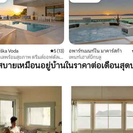
ต์
โดนใจเกสต์ที่สุด
19 รีวิว
Baška Voda
คะแนนเฉลี่ย 5 จาก 5, 13 รีวิว
5 (13)
อพาร์ทเมนท์ใน มาคาร์สก้า
ทะเลพร้อมสุขภาพ ดรีมส์ออฟดัลเม
เพนท์เฮาส์บิ๊กบลู
บายเหมือนอยู่บ้านในราคาต่อเดือนสุด