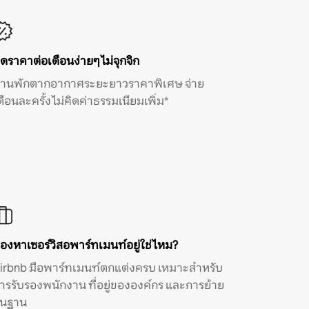
ิดราคาต่อเดือนง่ายๆ ไม่จุกจิก
้านพักตากอากาศระยะยาวราคาพิเศษ จ่าย
ดือนละครั้ง ไม่คิดค่าธรรมเนียมเพิ่ม*
องหาเซอร์วิสอพาร์ทเมนท์อยู่ใช่ไหม?
irbnb มีอพาร์ทเมนท์ตกแต่งครบ เหมาะสำหรับ
ารรับรองพนักงาน ที่อยู่ขององค์กร และการย้าย
ิ่นฐาน