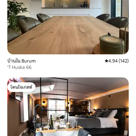
บ้านใน Burum
คะแนนเฉลี่ย 4.9
4.94 (142)
'T Huske 66
โดนใจเกสต์
โดนใจเกสต์