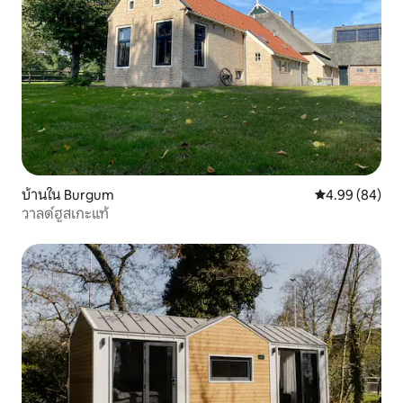
บ้านใน Burgum
คะแนนเฉลี่ย 4.9
4.99 (84)
วาลด์ฮูสเกะแท้