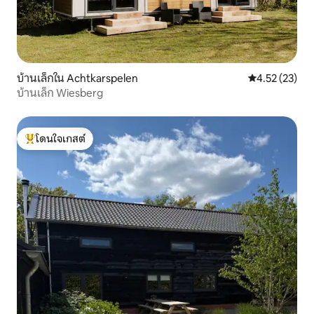
บ้านเล็กใน Achtkarspelen
คะแนนเฉลี่ย 4.
4.52 (23)
บ้านเล็ก Wiesberg
โดนใจเกสต์
โดนใจเกสต์ที่สุด