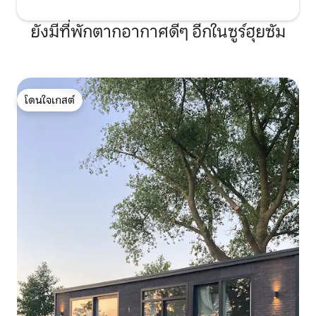
ยังมีที่พักตากอากาศดีๆ อีกในซูร์ฮุยซัม
โดนใจเกสต์
โดนใจเกสต์