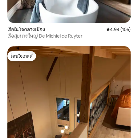
เรือใน ใจกลางเมือง
คะแนนเฉลี่ย 4.9
4.94 (105)
เรือสุขนาดใหญ่ De Michiel de Ruyter
โดนใจเกสต์
โดนใจเกสต์