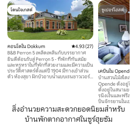
โดนใจเกสต์
ซูเปอร์โฮสต์
โดนใจเกสต์
ซูเปอร์โฮสต์
คอนโดใน Dokkum
คะแนนเฉลี่ย 4.93 จาก 5, 27 รีวิว
4.93 (27)
B&B Perron 5 เพลิดเพลินกับบรรยากาศ
ยินดีต้อนรับสู่ Perron 5 - ที่พักที่ทันสมัย
และหรูหราในที่พักที่สวยงามและมีความเป็น
ประวัติศาสตร์ตั้งแต่ปี 1904 มีทางเข้าส่วน
เคบินใน Opende
ตัว ห้องสุขา ฝักบัวอาบน้ำแบบเรนชาวเวอร์
บ้านสวนไม้สไตล์ชนบท
พร้อมผลิตภัณฑ์ดูแลตัวเอง และเตียงควีน
ชนบท
Opende ตั้งอยู่ใน
ไซส์แบบบ็อกซ์สปริงคุณภาพระดับโรงแรม
ตั้งอยู่ในสนามขอ
โซฟาเบดรองรับผู้ใหญ่ 2 คนได้ โดยตั้งอยู่ใน
รนิงเงินและฟรีสแล
ห้องเดียวกัน ยินดีต้อนรับทารกด้วย มีพื้นที่
ปั่นจักรยานในเขตอ
นั่งเล่นและพื้นที่รับประทานอาหารที่หรูหรา
เคียงอย่างอัลเดอเ
สิ่งอำนวยความสะดวกยอดนิยมสำหรับ
ซึ่งมองเห็นกำแพงเมือง รวมถึงพื้นที่ดื่ม
อร์ซวาก และเลาเวอร์
กาแฟที่มีกาแฟสดใหม่และชาให้เลือก
บ้านพักตากอากาศในซูร์ฮุยซัม
Ameland หรือ Sch
มากมาย เหมาะสำหรับการพักผ่อนและ
เยี่ยมเช่นกัน สามารถสัมผัสวัฒนธรรมได้ใน
ผ่อนคลายอย่างเต็มที่เพื่อการเข้าพักที่ยอด
โกรนิงเก้นลีอูวาร์
เยี่ยมในด็อกกัม
(ประมาณ 25 นาที) Surhuisterveen อยู่ห่าง