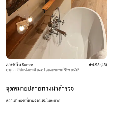
ลอฟท์ใน Sumar
คะแนนเฉลี่ย 4.
4.98 (43)
อนุสาวรีย์แห่งชาติ เดอ ไฮเดเพลทส์ 'อิท สคีป'
จุดหมายปลายทางน่าสำรวจ
สถานที่ท่องเที่ยวยอดนิยมในละแวก