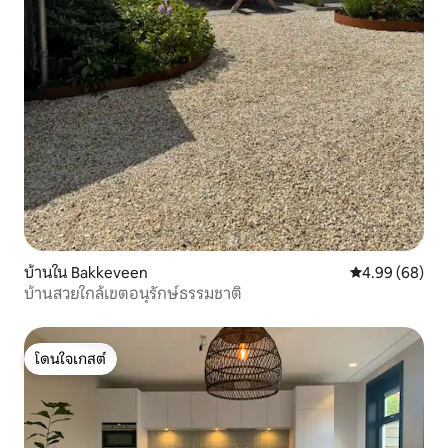
บ้านใน Bakkeveen
คะแนนเฉลี่ย 4.9
4.99 (68)
บ้านสวยใกล้เขตอนุรักษ์ธรรมชาติ
โดนใจเกสต์
โดนใจเกสต์