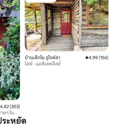
โดนใจเกสต์ที่สุด
บ้านเล็กใน อูไรด์ล่า
คะแนนเฉลี่ย 4.99 จาก 5, 
4.99 (154)
ไฮด์ - แอดิเลดฮิลส์
ะแนนเฉลี่ย 4.82 จาก 5, 303 รีวิว
4.82 (303)
บายๆ ใน
ประหยัด