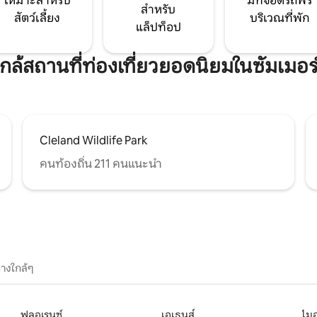
เหมาะสำหรับ
มีที่จอดรถฟรี
สำหรับ
สัตว์เลี้ยง
บริเวณที่พัก
แล็ปท็อป
กใกล้สถานที่ท่องเที่ยวยอดนิยมในซัมเมอร
Cleland Wildlife Park
คนท้องถิ่น 211 คนแนะนำ
างใกล้ๆ
ฟลอเรนซ์
เอเธนส์
ไมอ