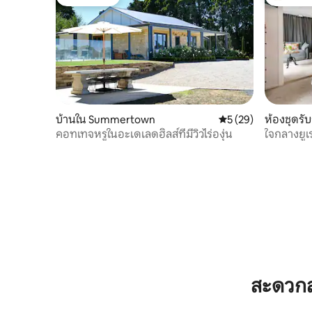
โดนใจเกสต์
โดนใจเกสต
บ้านใน Summertown
คะแนนเฉลี่ย 5 จาก 5, 
5 (29)
ห้องชุดรับ
คอทเทจหรูในอะเดเลดฮิลส์ที่มีวิวไร่องุ่น
ใจกลางยูเร
สะดวกส