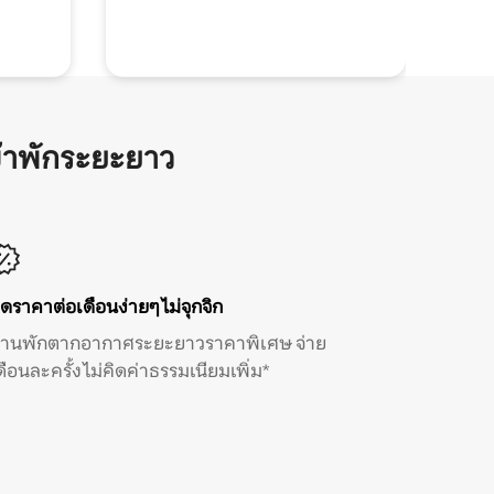
้าพักระยะยาว
ิดราคาต่อเดือนง่ายๆ ไม่จุกจิก
้านพักตากอากาศระยะยาวราคาพิเศษ จ่าย
ดือนละครั้ง ไม่คิดค่าธรรมเนียมเพิ่ม*