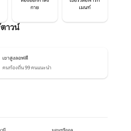
ห้องออกกำลัง
เซอร์วิสอพาร์ท
กาย
เมนท์
์ตาวน์
เขาสูงลอฟตี
คนท้องถิ่น 99 คนแนะนำ
ามี
มอนทรีออล