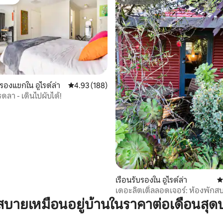
์ที่สุด
ซูเปอร์โฮสต์
29 รีวิว
รองแขกใน อูไรด์ล่า
คะแนนเฉลี่ย 4.93 จาก 5, 188 รีวิว
4.93 (188)
ดลา - เดินไปผับได้!
เรือนรับรองใน อูไรด์ล่า
ค
เดอะลิตเติ้ลลอดเจอร์: ห้องพักส
สวนเขียวชอุ่ม
บายเหมือนอยู่บ้านในราคาต่อเดือนสุด