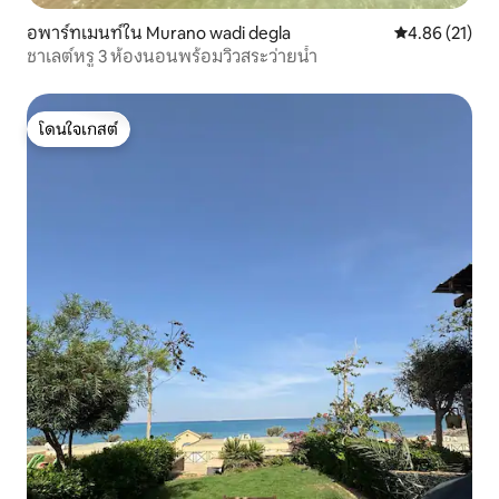
อพาร์ทเมนท์ใน Murano wadi degla
คะแนนเฉลี่ย 4.
4.86 (21)
ชาเลต์หรู 3 ห้องนอนพร้อมวิวสระว่ายน้ำ
โดนใจเกสต์
โดนใจเกสต์