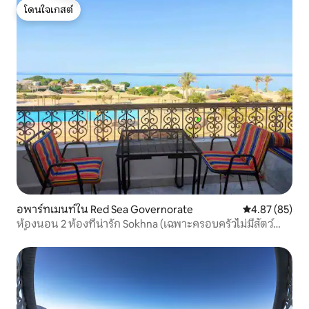
โดนใจเกสต์
โดนใจเกสต์
อพาร์ทเมนท์ใน Red Sea Governorate
คะแนนเฉลี่ย 4.
4.87 (85)
ห้องนอน 2 ห้องที่น่ารัก Sokhna (เฉพาะครอบครัวไม่มีสัตว์
เลี้ยง)