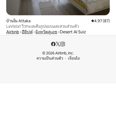
บ้านใน Attaka
คะแนนเฉลี่ย 4.
4.97 (87)
LaVista1 วิวทะเลเต็มรูปแบบและสวนส่วนตัว
Airbnb
อียิปต์
จังหวัดสุเอซ
Desert Al Suiz
© 2026 Airbnb, Inc.
ความเป็นส่วนตัว
เงื่อนไข