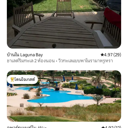
บ้านใน Laguna Bay
คะแนนเฉลี่ย 4.
4.97 (29)
ชาเลต์ริมทะเล 2 ห้องนอน • วิวทะเลแบบพาโนรามาหรูหรา
โดนใจเกสต์
โดนใจเกสต์ที่สุด
อพาร์ทเมนท์ใน عتاقة
คะแนนเฉลี่ย 4.
4.92 (12)