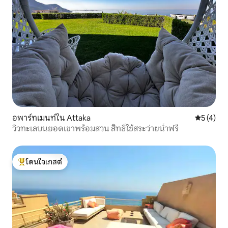
อพาร์ทเมนท์ใน Attaka
คะแนนเฉลี่
5 (4)
วิวทะเลบนยอดเขาพร้อมสวน สิทธิ์ใช้สระว่ายน้ำฟรี
โดนใจเกสต์
โดนใจเกสต์ที่สุด