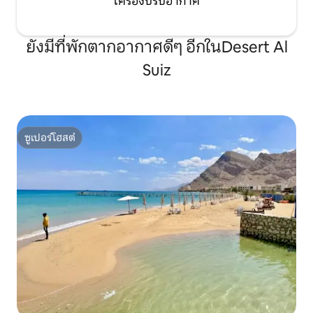
เครื่องปรับอากาศ
ยังมีที่พักตากอากาศดีๆ อีกในDesert Al
Suiz
ซูเปอร์โฮสต์
ซูเปอร์โฮสต์