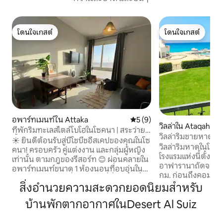
โดนใจเกสต์
โดนใจเกสต์
โดนใจเกสต์
โดนใจเกสต์
อพาร์ทเมนท์ใน Attaka
คะแนนเฉลี่ย 5 จาก 5, 9 รีวิว
5 (9)
วิลล่าใน Ataqah
ที่พักริมทะเลสไตล์โบโฮในโซคนา | สระว่าย
วิลล่าริมชายหาดแ
น้ำและท่าเรือยอชต์
☀️ ยินดีต้อนรับสู่บีโชบีชอีสเคปของคุณในโซ
วิลล่าริมหาดในโลล
คนา! ครอบครัว คู่แต่งงาน และกลุ่มผู้หญิง
โรงแรมแห่งนี้ตั้งอย
เท่านั้น ตามกฎของรีสอร์ท 😊 ผ่อนคลายใน
อาฟารานาถัดจากโร
อพาร์ทเมนท์ขนาด 1 ห้องนอนที่อบอุ่นใน
กม. ก่อนถึงคอมเพล็
BOHO Sokhna หนึ่งในสถานที่ที่มีสไตล์ที่สุด
ห้องนอน + บริการห้องพี่เลี
สิ่งอำนวยความสะดวกยอดนิยมสำหรับ
ในอินสุขนา – ถนนซาฟารานา เพลิดเพลิน
ขนาดใหญ่ 3 สระ, ก
กับการเข้าถึงชายหาด สระว่ายน้ำ ท่าเรือที่มี
บ้านพักตากอากาศในDesert Al Suiz
ช่างไฟฟ้า, ช่างปร
เสน่ห์ แนวปะการัง และต้นไม้เขียวชอุ่ม
ปลอดภัยตลอด 24 ชั
ทั้งหมดนี้อยู่ห่างออกไปเพียงไม่กี่ก้าว