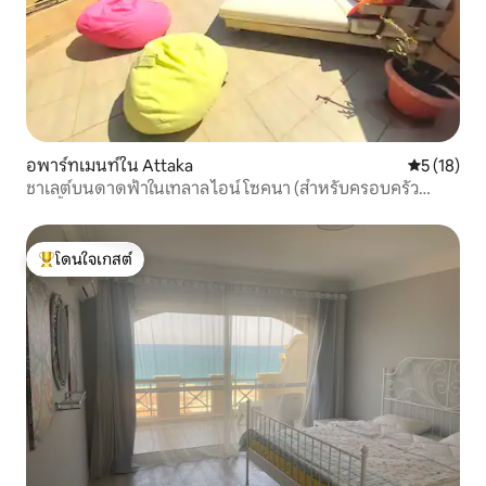
อพาร์ทเมนท์ใน Attaka
คะแนนเฉลี่ย
5 (18)
ชาเลต์บนดาดฟ้าในเทลาล ไอน์ โซคนา (สำหรับครอบครัว
เท่านั้น)
โดนใจเกสต์
โดนใจเกสต์ที่สุด