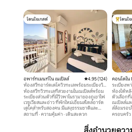
โดนใจเกสต์
โดนใจ
โดนใจเกสต์
โดนใจเกสต
อพาร์ทเมนท์ใน เนเปิลส์
คะแนนเฉลี่ย 4.95 จาก 5, 1
4.95 (124)
คอนโดใน M
ห้องสวีทอาร์ตเดโควิวทะเลพร้อมระเบียงวิว
ระเบียงพา
เวซูเวียส
หลังคา
ห้องสวีทวิวทะเลที่สวยงามในเนเปิลส์พร้อม
ห้องใต้หล
ระเบียงส่วนตัวที่มีวิวพาโนรามาของภูเขาไฟ
ตัวเลือกท
เวซูเวียสและอ่าว ที่พักใหม่เอี่ยมสไตล์อาร์ต
เนเปิลส์และส
เดโคสำหรับสองคน มีแสงธรรมชาติและ
ส์ล้อมรอบไ
พื้นที่รับประทานอาหารทั้งในร่มและกลาง
อำนวยควา
สถานที่
·
ความคุ้มค่า
·
เดินสะดวก
ครอบครัว
แจ้ง ตั้งอยู่ห่างจากทางเดินริมทะเลเพียง
การเข้าพักที่น่าจดจำ
300 เมตรและห่างจากพระราชวัง 500 เมตร
หลังคา? ✔ พาโนรามาเทอร์เรซ พื้นที่✔ กว้าง
สิ่งอำนวยคว
เป็นฐานที่สมบูรณ์แบบสำหรับการสำรวจ
ขวางและสภ