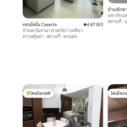
บ้านพักตา
อพาร์ทเมน
โซเฟีย
สถานที่
·
บ
คอนโดใน Caserta
คะแนนเฉลี่ย 4.87 จาก 5, 
4.87 (61)
บ้านพาโนรามา คาเซร์ตา เวคคีอา
ความคุ้มค่า
·
สถานที่
·
ตกแต่ง
โดนใจเกสต์
โดนใจเกส
โดนใจเกสต์ที่สุด
โดนใจเกส