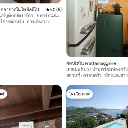
กอากาศใน โพซิลลิโป
คะแนนเฉลี่ย 5.0 จาก 5, 6 รีวิว
5.0 (6)
ท์บูติกเปตราร์กา - อพาร์ทเมนท์
ริการต้อนรับ
·
การเดินทาง
61 รีวิว
คอนโดใน Frattamaggiore
เคลเมนตินา - บ้านพร้อมห้องครั
ระเบียง
สถานที่
·
ครอบครัว
·
พักระยะยาว
ต์
โดนใจเกสต์
ต์
โดนใจเกสต์