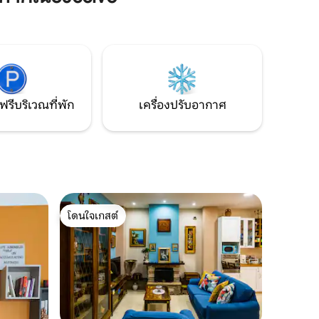
ผ่อน ทำเลที่ตั้งเชิงกลยุทธ์ช่วยให้เข้าถึงร้าน
นทางไปยัง
อาหารร้านค้าและระบบขนส่งสาธารณะได้
ะ และสถาน
ง่าย เหมาะสำหรับคู่รักนักเดินทางธุรกิจหรือ
ครอบครัวอยู่ห่างจากศูนย์กลาง
ประวัติศาสตร์เพียง 6 กม. จึงเป็นตัวเลือกที่
ยอดเยี่ยมสำหรับการสำรวจเนเปิลส์
ฟรีบริเวณที่พัก
เครื่องปรับอากาศ
โดนใจเกสต์
โดนใจเกสต์