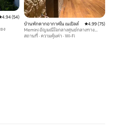
คะแนนเฉลี่ย 4.94 จาก 5, 54 รีวิว
4.94 (54)
บ้านพักตากอากาศใน เนเปิลส์
คะแนนเฉลี่ย 4.99 จาก 5,
4.99 (75)
ียง
Memini อัญมณีใจกลางศูนย์กลางทาง
ประวัติศาสตร์
สถานที่
·
ความคุ้มค่า
·
Wi-Fi