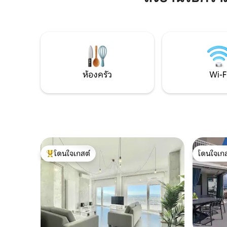
ใจกลางเมือง เพลิดเพลินกับการเข้าพักที่ไม่
สงบ✔สูงสุ
เหมือนใครในอาคารประวัติศาสตร์ที่มีการ
รถส่วนตัว
ตกแต่งภายในใหม่ เครื่องปรับอากาศ เครื่อง
ปราศจากความเคร
ทำความร้อน ทีวี และห้องครัวรวมเพื่อความ
แนะนำให้ต
สะดวกสบายที่ทันสมัย
ประสบการณ์
ห้องครัว
Wi-F
โดนใจเกสต์
โดนใจเกส
โดนใจเกสต์ที่สุด
โดนใจเกส