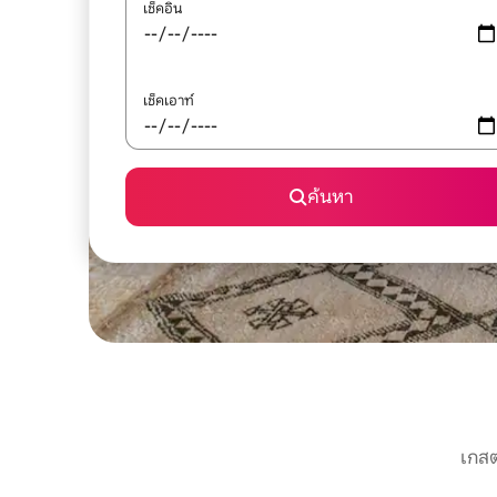
เช็คอิน
เช็คเอาท์
ค้นหา
เกสต