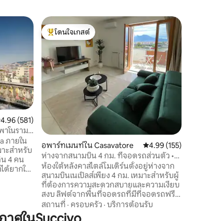
คอนโดใน เ
โดนใจเกสต์
โดนใจเก
Ciotola A
โดนใจเกสต์ที่สุด
โดนใจเก
สนามบิน
Ciotola 
และกว้างข
เหมาะสำห
เนเปิลส์ 
มีระเบียง 
สถานที่
·
นั่งเล่นท
รวมที่จอ
เต ร้านค
ะแนนเฉลี่ย 4.96 จาก 5, 581 รีวิว
4.96 (581)
ครอบครัว
์ พาโนรามา
เดินทางด
ia ภายใน
สำหรับผู้
อพาร์ทเมนท์ใน Casavatore
คะแนนเฉลี่ย 4.99 จาก 5, 
4.99 (155)
มาะสำหรับ
เหมาะสำห
ห่างจากสนามบิน 4 กม. ที่จอดรถส่วนตัว •
กิน 4 คน
เอโลเวน
ห้องใต้หลังคาสไตล์โมเดิร์นตั้งอยู่ห่างจาก
าได้ยากใน
สนามบินเนเปิลส์เพียง 4 กม. เหมาะสำหรับผู้
งียบสงบ
ที่ต้องการความสะดวกสบายและความเงียบ
ม่กี่นาที
สงบ ลิฟต์จากพื้นที่จอดรถที่มีที่จอดรถฟรี
to, ทาง
จะพาคุณไปยังอพาร์ทเมนท์โดยตรงมี Wi-Fi
สถานที่
·
ครอบครัว
·
บริการต้อนรับ
do, Teatro
ห้องครัวที่มีอุปกรณ์ครบครันและพื้นที่พัก
กาศในSuccivo
 รถกระเช้า