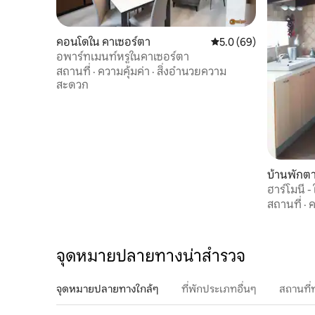
คอนโดใน คาเซอร์ตา
คะแนนเฉลี่ย 5.0 จาก 5, 
5.0 (69)
อพาร์ทเมนท์หรูในคาเซอร์ตา
สถานที่
·
ความคุ้มค่า
·
สิ่งอำนวยความ
สะดวก
บ้านพักต
Nevano
ฮาร์โมนี่ -
สถานที่
·
ค
จุดหมายปลายทางน่าสำรวจ
จุดหมายปลายทางใกล้ๆ
ที่พักประเภทอื่นๆ
สถานที่