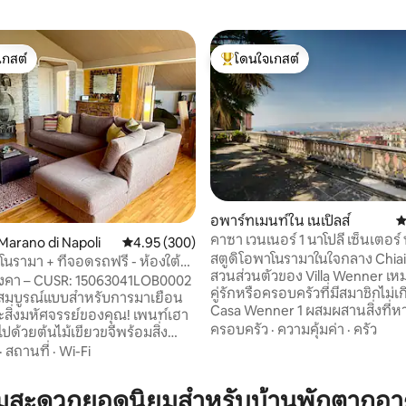
เกสต์
โดนใจเกสต์
์ที่สุด
โดนใจเกสต์ที่สุด
อพาร์ทเมนท์ใน เนเปิลส์
ค
คาซา เวนเนอร์ 1 นาโปลี เซ็นเตอร
24 รีวิว
arano di Napoli
คะแนนเฉลี่ย 4.95 จาก 5, 300 รีวิว
4.95 (300)
คีอาเอีย
สตูดิโอพาโนรามาในใจกลาง Chia
โนรามา + ที่จอดรถฟรี - ห้องใต้
สวนส่วนตัวของ Villa Wenner เห
ังคา – CUSR: 15063041LOB0002
คู่รักหรือครอบครัวที่มีสมาชิกไม่เ
ี่สมบูรณ์แบบสำหรับการมาเยือน
Casa Wenner 1 ผสมผสานสิ่งที่ห
ิ่งมหัศจรรย์ของคุณ! เพนท์เฮา
นาโปลี: ทำเลใจกลางเมือง ความเ
ครอบครัว
·
ความคุ้มค่า
·
ครัว
ปด้วยต้นไม้เขียวขจีพร้อมสิ่ง
พื้นที่สีเขียว และวิวอ่าว เดินเพียงไ
มสะดวกครบครันเหมาะสำหรับ
·
สถานที่
·
Wi-Fi
คุณจะพบกับ Piazza del Plebisci
 ทำไมต้องเลือกห้องใต้
เดินริมทะเล, Via Chiaia, Via Tole
ามสะดวกยอดนิยมสำหรับบ้านพักตากอา
San Carlo และท่าเรือ รถไฟใต้ดิน
าพแวดล้อมที่อบอุ่น ความเงียบ