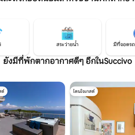
และลิฟต์ของ Chiaia ทำให้การเดิ
ดเมื่อสัมผัสกับธรรมชาติ ที่จอด
ย่านประวัติศาสตร์ Vomero เกา
✔ฟรีสำหรับการเข้าพักที่
ที่ทางโบราณคดีเป็นเรื่องง่าย
ียด ข้อสำคัญ ⚠️ ขอ
ิดต่อเราโดยรถยนต์เพื่อรับ
ที่ดีที่สุด!
i
สระว่ายน้ำ
มีที่จอดรถ
ยังมีที่พักตากอากาศดีๆ อีกในSuccivo
ต์
โดนใจเกสต์
ต์
โดนใจเกสต์