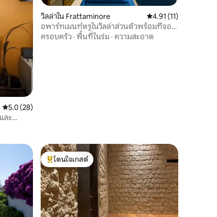
วิลล่าใน Frattaminore
คะแนนเฉลี่ย 4.91 จาก 5,
4.91 (11)
อพาร์ทเมนท์หรูในวิลล่าส่วนตัวพร้อมที่จอด
รถ
ครอบครัว
·
พื้นที่ในร่ม
·
ความสะอาด
คะแนนเฉลี่ย 5.0 จาก 5, 28 รีวิว
5.0 (28)
วและ
โดนใจเกสต์
โดนใจเกสต์ที่สุด