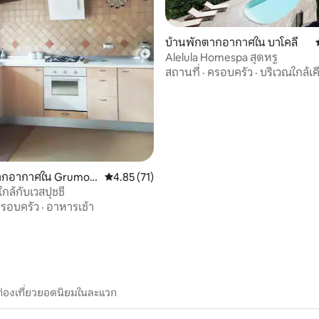
69 รีวิว
บ้านพักตากอากาศใน บาโคลี
Alelula Homespa สุดหรู
สถานที่
·
ครอบครัว
·
บริเวณใกล้เค
ากอากาศใน Grumo
คะแนนเฉลี่ย 4.85 จาก 5, 71 รีวิว
4.85 (71)
 ใกล้กับเวสปุชชี
รอบครัว
·
อาหารเช้า
ท่องเที่ยวยอดนิยมในละแวก