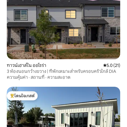
ทาวน์เฮาส์ใน ออโรร่า
คะแนนเฉลี่ย 5
5.0 (21)
3 ห้องนอนกว้างขวาง | ที่พักเหมาะสำหรับครอบครัวใกล้ DIA
ความคุ้มค่า
·
สถานที่
·
ความสะอาด
โดนใจเกสต์
โดนใจเกสต์ที่สุด