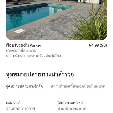
เรือนรับรองใน Parker
คะแนนเฉลี่ย 4.9
4.99 (90)
เกสต์เฮาส์สวยงาม
ความคุ้มค่า
·
ครอบครัว
·
สัตว์เลี้ยง
จุดหมายปลายทางน่าสำรวจ
จุดหมายปลายทางใกล้ๆ
สถานที่ท่องเที่ยวยอดนิยมในละแวก
เดนเวอร์
โคโลราโดสปริงส์
บ้านพักตากอากาศ
บ้านพักตากอากาศ