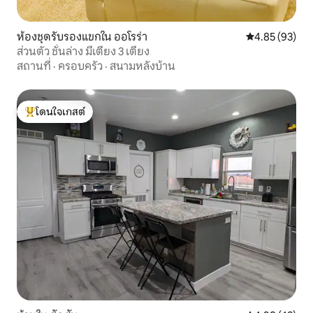
ห้องชุดรับรองแขกใน ออโรร่า
คะแนนเฉลี่ย 4.
4.85 (93)
ส่วนตัว ชั้นล่าง มีเตียง 3 เตียง
สถานที่
·
ครอบครัว
·
สนามหลังบ้าน
โดนใจเกสต์
โดนใจเกสต์ที่สุด