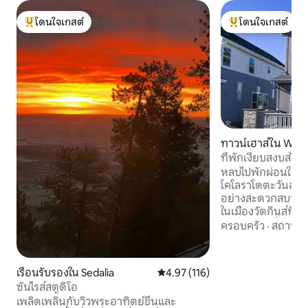
โดนใจเกสต์
โดนใจเกสต์
โดนใจเกสต์ที่สุด
โดนใจเกสต์ที่สุด
ทาวน์เฮาส์ใน Watk
ที่พักเงียบสงบสไตล
นานาชาติเดนเวอร์
หลบไปพักผ่อนใต้ท้
โคโลราโดตะวันออก 
อย่างสะดวกสบาย ที่พั
ในเมืองวัตกินส์ที่ม
แสนสวยอยู่ฝั่งตร
ครอบครัว
·
สถานที่
ที่ลงตัวระหว่างค
การเข้าถึงเมืองให
นานาชาติเดนเวอร์
เรือนรับรองใน Sedalia
คะแนนเฉลี่ย 4.97 จาก 5, 116 รีวิว
4.97 (116)
ของเดนเวอร์เพียง 
ซันไรส์สตูดิโอ
เมืองเดนเวอร์ 30 น
เพลิดเพลินกับวิวพระอาทิตย์ขึ้นและ
กับการเดินทางไปยัง