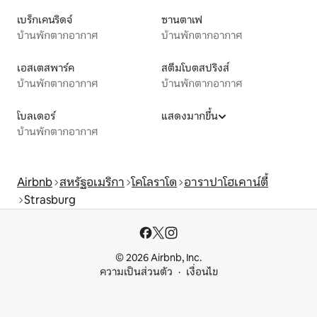
เบร็กเคนริดจ์
ซานตาเฟ
บ้านพักตากอากาศ
บ้านพักตากอากาศ
เอสเตสพาร์ค
สตีมโบตสปริงส์
บ้านพักตากอากาศ
บ้านพักตากอากาศ
โบลเดอร์
แสดงมากขึ้น
บ้านพักตากอากาศ
Airbnb
สหรัฐอเมริกา
โคโลราโด
อาราปาโฮเคาน์ตี้
Strasburg
© 2026 Airbnb, Inc.
ความเป็นส่วนตัว
เงื่อนไข