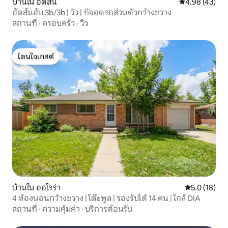
บ้านใน ฮัดสัน
คะแนนเฉลี่ย 4.
4.98 (43)
ฮัดสันฮับ 3b/3b | วิว | ที่จอดรถส่วนตัวกว้างขวาง
สถานที่
·
ครอบครัว
·
วิว
โดนใจเกสต์
โดนใจเกสต์
บ้านใน ออโรร่า
คะแนนเฉลี่ย 5
5.0 (18)
4 ห้องนอนกว้างขวาง | โต๊ะพูล | รองรับได้ 14 คน | ใกล้ DIA
สถานที่
·
ความคุ้มค่า
·
บริการต้อนรับ