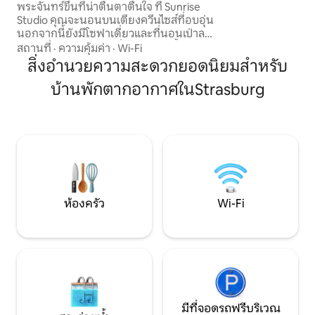
พระจันทร์ขึ้นที่น่าตื่นตาตื่นใจ ที่ Sunrise
เมืองได้อย่างง่ายด
Studio คุณจะนอนบนเตียงควีนไซส์ที่อบอุ่น
ประสบการณ์การใช้ช
นอกจากนี้ยังมีโซฟาเดี่ยวและที่นอนเป่าลม
โคโลราโดอย่างแท้จ
สำหรับการนอนหลับเพิ่มเติม ห้องน้ำเต็มรูป
สถานที่
·
ความคุ้มค่า
·
Wi-Fi
แบบพร้อมอ่างล้างหน้าโถสุขภัณฑ์และ
สิ่งอำนวยความสะดวกยอดนิยมสำหรับ
ฝักบัวอาบน้ำ ห้องครัวมีเตาปิ้งย่าง/
บ้านพักตากอากาศในStrasburg
ตะแกรง, อ่างล้างจาน, หม้อทอดลมร้อน,
เครื่องปิ้งขนมปัง/เตาอบลมร้อน, เครื่องชง
กาแฟและตู้เย็น ห้องซักรีดเต็มรูปแบบ
พร้อมเครื่องซักผ้าและเครื่องอบผ้า สตูดิโอ
ได้รับความร้อนจากเครื่องทำความร้อน
ไฟฟ้าหรือเตาฟืนและระบายความร้อนด้วย
เครื่องปรับอากาศ ยังมีพื้นที่กลางแจ้งขนาด
เล็กพร้อมหลุมก่อไฟขอให้สนุก!
ห้องครัว
Wi-Fi
มีที่จอดรถฟรีบริเวณ