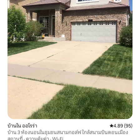
บ้านใน ออโรร่า
คะแนนเฉลี่ย 4.
4.89 (95)
บ้าน 3 ห้องนอนในชุมชนสนามกอล์ฟ ใกล้สนามบินดอนเมือง
สถานที่
·
ความคุ้มค่า
·
Wi-Fi