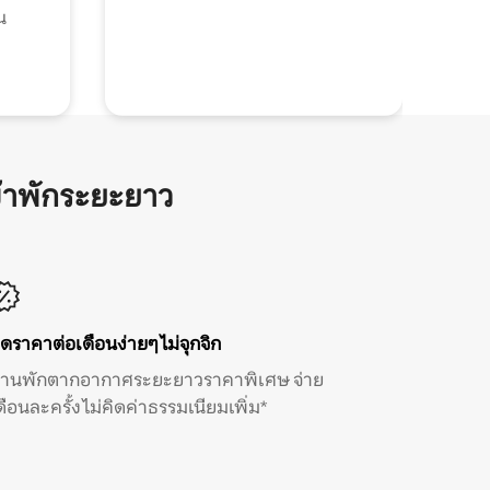
น
้าพักระยะยาว
ิดราคาต่อเดือนง่ายๆ ไม่จุกจิก
้านพักตากอากาศระยะยาวราคาพิเศษ จ่าย
ดือนละครั้ง ไม่คิดค่าธรรมเนียมเพิ่ม*