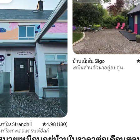
์ที่สุด
ซูเปอร์โฮสต์
บ้านเล็กใน Sligo
ค
เคบินส่วนตัวน่าอยู่อบอุ่น
59 รีวิว
ท์ใน Strandhill
คะแนนเฉลี่ย 4.98 จาก 5, 180 รีวิว
4.98 (180)
ท์ริมทะเลสแตรนด์ฮิลล์
บายเหมือนอยู่บ้านในราคาต่อเดือนสุด