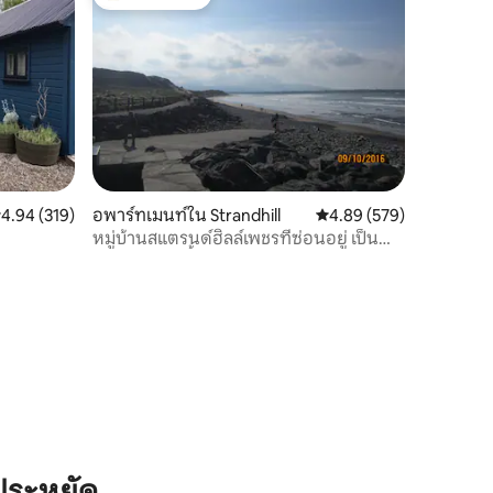
โดนใจเกสต์ที่สุด
ะแนนเฉลี่ย 4.94 จาก 5, 319 รีวิว
4.94 (319)
อพาร์ทเมนท์ใน Strandhill
คะแนนเฉลี่ย 4.89 จาก 5, 
4.89 (579)
หมู่บ้านสแตรนด์ฮิลล์เพชรที่ซ่อนอยู่ เป็น
มิตรกับสัตว์เลี้ยง
ประหยัด