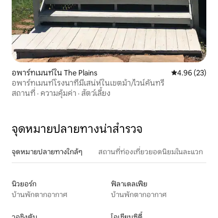
อพาร์ทเมนท์ใน The Plains
คะแนนเฉลี่ย 4.
4.96 (23)
อพาร์ทเมนท์โรงนาที่มีเสน่ห์ในเขตม้า/ไวน์คันทรี
สถานที่
·
ความคุ้มค่า
·
สัตว์เลี้ยง
จุดหมายปลายทางน่าสำรวจ
จุดหมายปลายทางใกล้ๆ
สถานที่ท่องเที่ยวยอดนิยมในละแวก
นิวยอร์ก
ฟิลาเดลเฟีย
บ้านพักตากอากาศ
บ้านพักตากอากาศ
วอชิงตัน
โอเชียนซิตี้