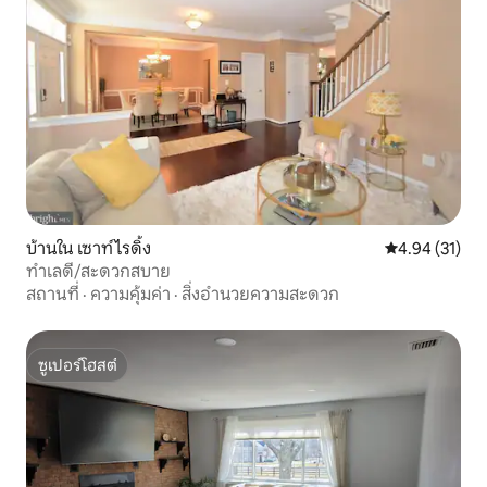
บ้านใน เซาท์ไรดิ้ง
คะแนนเฉลี่ย 4.
4.94 (31)
ทำเลดี/สะดวกสบาย
สถานที่
·
ความคุ้มค่า
·
สิ่งอำนวยความสะดวก
ซูเปอร์โฮสต์
ซูเปอร์โฮสต์