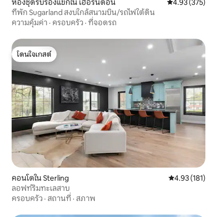
ห้องชุดรับรองแขกใน เฮอร์นดอน
คะแนนเฉลี่ย 4.9
4.93 (375)
ที่พัก Sugarland สงบใกล้สนามบิน/รถไฟใต้ดิน
ความคุ้มค่า
·
ครอบครัว
·
ที่จอดรถ
โดนใจเกสต์
โดนใจเกสต์
คอนโดใน Sterling
คะแนนเฉลี่ย 4.9
4.93 (181)
ลอฟท์ริมทะเลสาบ
ครอบครัว
·
สถานที่
·
สภาพ