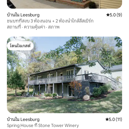
บ้านใน Leesburg
คะแนนเฉลี่ย 
5.0 (9)
ชนบทที่สงบ 3 ห้องนอน + 2 ห้องน้ำใกล้ลีสเบิร์ก
สถานที่
·
ความคุ้มค่า
·
สภาพ
โดนใจเกสต์
โดนใจเกสต์
บ้านใน Leesburg
คะแนนเฉลี่ย 5
5.0 (11)
Spring House ที่ Stone Tower Winery