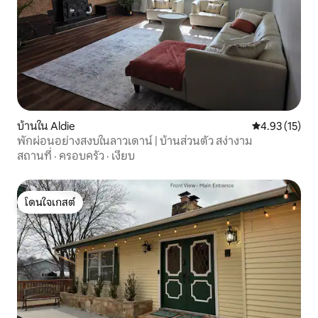
บ้านใน Aldie
คะแนนเฉลี่ย 4.
4.93 (15)
พักผ่อนอย่างสงบในลาวเดาน์ | บ้านส่วนตัว สง่างาม
สถานที่
·
ครอบครัว
·
เงียบ
โดนใจเกสต์
โดนใจเกสต์