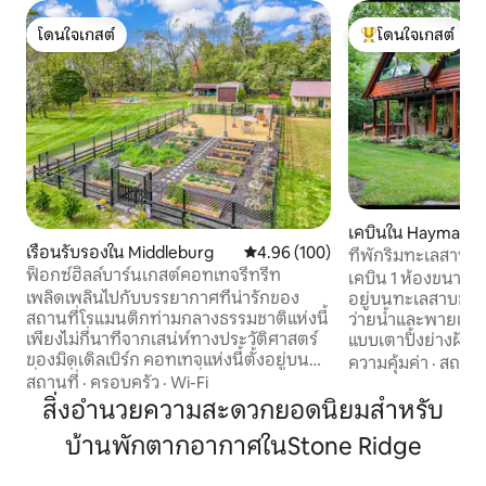
โดนใจเกสต์
โดนใจเกสต์
โดนใจเกสต์
โดนใจเกสต์ที่สุด
เคบินใน Haymarke
เรือนรับรองใน Middleburg
คะแนนเฉลี่ย 4.96 จาก 5, 100 รีวิว
4.96 (100)
ที่พักริมทะเลสาบ
ฟ็อกซ์ฮิลล์บาร์นเกสต์คอทเทจรีทรีท
เคบิน 1 ห้องขนาด 17
เพลิดเพลินไปกับบรรยากาศที่น่ารักของ
อยู่บนทะเลสาบขนา
สถานที่โรแมนติกท่ามกลางธรรมชาติแห่งนี้
ว่ายน้ำและพายเรือค
เพียงไม่กี่นาทีจากเสน่ห์ทางประวัติศาสตร์
แบบเตาปิ้งย่างฝักบ
ของมิดเดิลเบิร์ก คอทเทจแห่งนี้ตั้งอยู่บน
ห้องไม่มีฝักบัวในห
ความคุ้มค่า
·
สถานที
ที่พักที่เงียบสงบมีสถานที่พักผ่อนอันเงียบ
เตียงขนาดควีนไซส์ 
สถานที่
·
ครอบครัว
·
Wi-Fi
สงบท่ามกลางทุ่งหญ้าที่ทอดยาวและวิวอัน
ABED 1 เตียง มี $ 25/PP ต่อวันสำหรับผู้เข้า
สิ่งอำนวยความสะดวกยอดนิยมสำหรับ
น่าทึ่ง ไม่ว่าคุณจะเป็นผู้ที่ชื่นชอบธรรมชาติขี่
พักเพิ่มเติมโดยได้ร
บ้านพักตากอากาศในStone Ridge
ม้าคนทำงานทางไกลหรือกำลังมองหาส
จากเจ้าของที่พัก เป็นมิตรกับสัตว์เลี้ยงมี
ถานที่พักผ่อนสุดโรแมนติกนี่คือจุดหมาย
กล้องอยู่ในที่พัก 1
ปลายทางในอุดมคติของคุณ เพลิดเพลินไป
ดาดฟ้าด้านข้างดาด