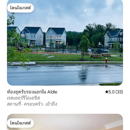
โดนใจเกสต์
โดนใจเกสต์
ห้องชุดรับรองแขกใน Aldie
คะแนนเฉลี่ย 5
5.0 (33)
เรดเชอร์รี่โอเอซิส
สถานที่
·
ครอบครัว
·
เข้าถึง
โดนใจเกสต์
โดนใจเกสต์