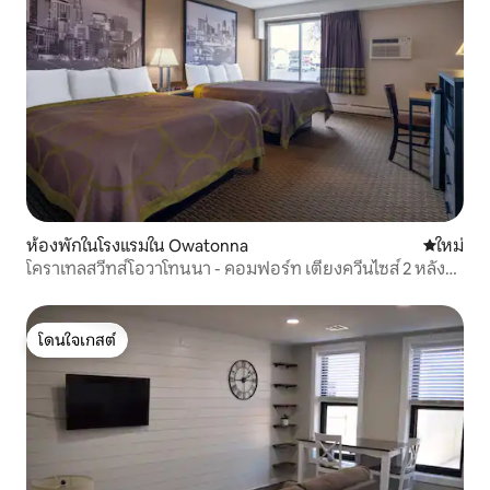
ห้องพักในโรงแรมใน Owatonna
ที่พักใหม่
ใหม่
โคราเทลสวีทส์โอวาโทนนา - คอมฟอร์ท เตียงควีนไซส์ 2 หลัง
ไม่มีบุฟเฟต์อาหารเช้า
โดนใจเกสต์
โดนใจเกสต์