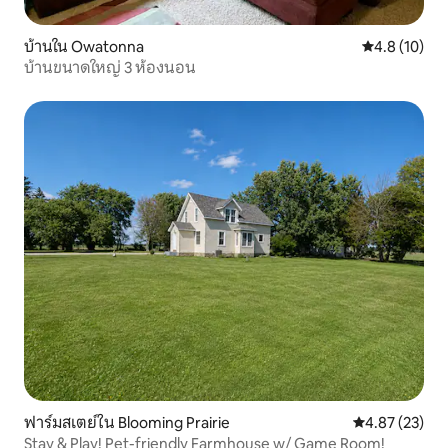
บ้านใน Owatonna
คะแนนเฉลี่ย 4
4.8 (10)
บ้านขนาดใหญ่ 3 ห้องนอน
ฟาร์มสเตย์ใน Blooming Prairie
คะแนนเฉลี่ย 4.
4.87 (23)
Stay & Play! Pet-friendly Farmhouse w/ Game Room!