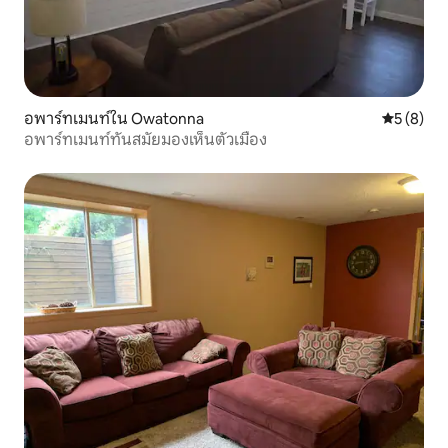
อพาร์ทเมนท์ใน Owatonna
คะแนนเฉลี่
5 (8)
อพาร์ทเมนท์ทันสมัยมองเห็นตัวเมือง